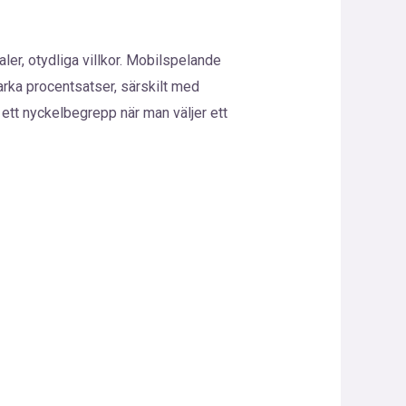
er, otydliga villkor. Mobilspelande
arka procentsatser, särskilt med
är ett nyckelbegrepp när man väljer ett