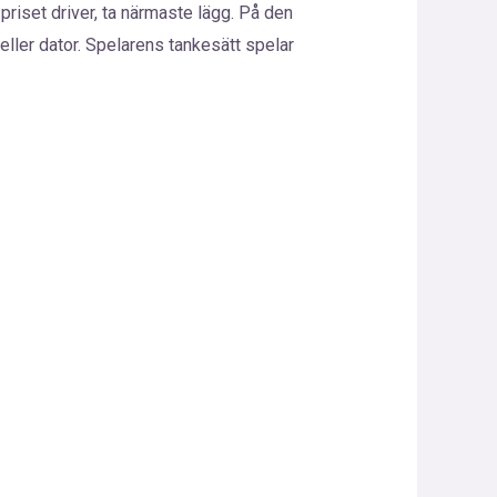
 priset driver, ta närmaste lägg. På den
l eller dator. Spelarens tankesätt spelar