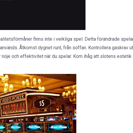
alitetsförmåner finns inte i verkliga spel. Detta förändrade spel
används. Åtkomst dygnet runt, från soffan. Kontrollera gaskrav 
e och effektivitet när du spelar. Kom ihåg att slotens estetik 