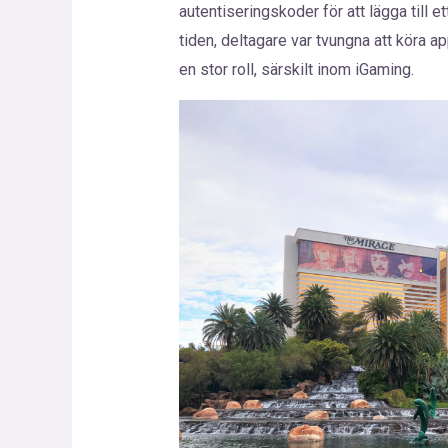
autentiseringskoder för att lägga till e
tiden, deltagare var tvungna att köra ap
en stor roll, särskilt inom iGaming.