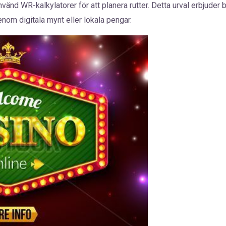
 Använd WR-kalkylatorer för att planera rutter. Detta urval erbjuder 
enom digitala mynt eller lokala pengar.