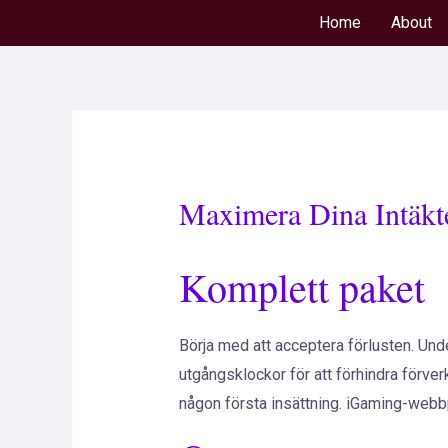
Home
About
Maximera Dina Intäkte
Komplett paket
Börja med att acceptera förlusten. Und
utgångsklockor för att förhindra förve
någon första insättning. iGaming-webb