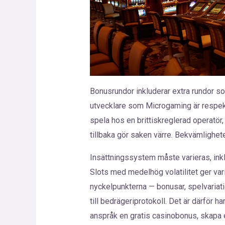
Bonusrundor inkluderar extra rundor so
utvecklare som Microgaming är respekt
spela hos en brittiskreglerad operatör, 
tillbaka gör saken värre. Bekvämlighet
Insättningssystem måste varieras, inklu
Slots med medelhög volatilitet ger var
nyckelpunkterna — bonusar, spelvariat
till bedrägeriprotokoll. Det är därför 
anspråk en gratis casinobonus, skapa e