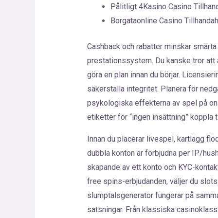
Pålitligt 4Kasino Casino Tillha
Borgataonline Casino Tillhandah
Cashback och rabatter minskar smärta v
prestationssystem. Du kanske tror att at
göra en plan innan du börjar. Licensieri
säkerställa integritet. Planera för ned
psykologiska effekterna av spel på onlin
etiketter för “ingen insättning” koppla t
Innan du placerar livespel, kartlägg fl
dubbla konton är förbjudna per IP/hush
skapande av ett konto och KYC-kontaktko
free spins-erbjudanden, väljer du slot
slumptalsgenerator fungerar på samma s
satsningar. Från klassiska casinoklassi