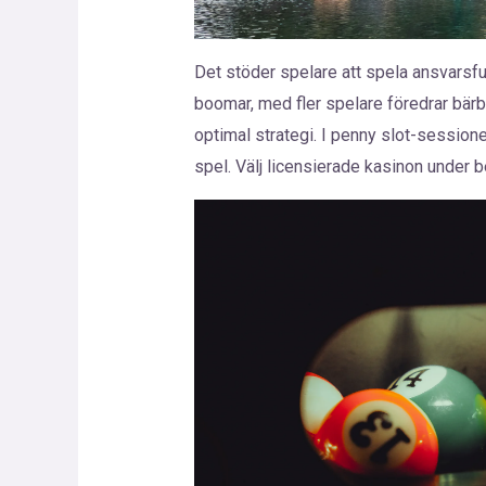
Det stöder spelare att spela ansvarsfu
boomar, med fler spelare föredrar bärb
optimal strategi. I penny slot-sessioner 
spel. Välj licensierade kasinon under 