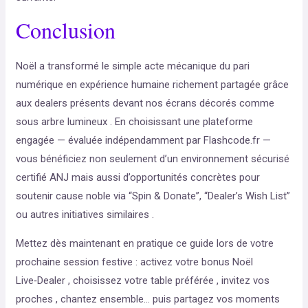
Conclusion
Noël a transformé le simple acte mécanique du pari
numérique en expérience humaine richement partagée grâce
aux dealers présents devant nos écrans décorés comme
sous arbre lumineux . En choisissant une plateforme
engagée — évaluée indépendamment par Flashcode.fr —
vous bénéficiez non seulement d’un environnement sécurisé
certifié ANJ mais aussi d’opportunités concrètes pour
soutenir cause noble via “Spin & Donate”, “Dealer’s Wish List”
ou autres initiatives similaires .
Mettez dès maintenant en pratique ce guide lors de votre
prochaine session festive : activez votre bonus Noël
Live‑Dealer , choisissez votre table préférée , invitez vos
proches , chantez ensemble… puis partagez vos moments