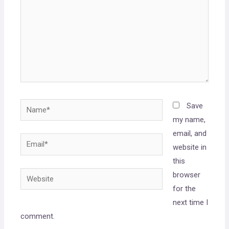
Save
my name,
email, and
website in
this
browser
for the
next time I
comment.