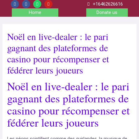
+16462626616
Home
Donate us
Noël en live‑dealer : le pari
gagnant des plateformes de
casino pour récompenser et
fédérer leurs joueurs
Noël en live‑dealer : le pari
gagnant des plateformes de
casino pour récompenser et
fédérer leurs joueurs
Les néons scintillent comme des guirlandes, la musique de