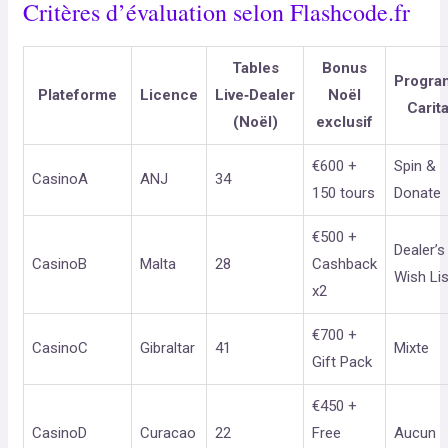
Critères d’évaluation selon Flashcode.fr
Tables
Bonus
Progr
Plateforme
Licence
Live‑Dealer
Noël
Carita
(Noël)
exclusif
€600 +
Spin &
CasinoA
ANJ
34
150 tours
Donate
€500 +
Dealer’s
CasinoB
Malta
28
Cashback
Wish Lis
x2
€700 +
CasinoC
Gibraltar
41
Mixte
Gift Pack
€450 +
CasinoD
Curacao
22
Free
Aucun