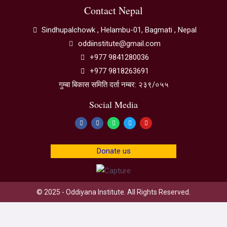
Contact Nepal
Sindhupalchowk , Helambu-01, Bagmati , Nepal
oddiinstitute@gmail.com
+977 9841280036
+977 9818263691
गुम्बा बिकास समिति दर्ता नम्बर: २३९/०५५
Social Media
Donate us
© 2025 - Oddiyana Institute. All Rights Reserved.