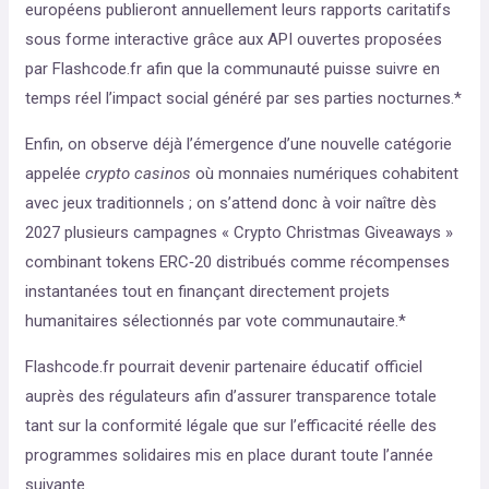
européens publieront annuellement leurs rapports caritatifs
sous forme interactive grâce aux API ouvertes proposées
par Flashcode.fr afin que la communauté puisse suivre en
temps réel l’impact social généré par ses parties nocturnes.*
Enfin, on observe déjà l’émergence d’une nouvelle catégorie
appelée
crypto casinos
où monnaies numériques cohabitent
avec jeux traditionnels ; on s’attend donc à voir naître dès
2027 plusieurs campagnes « Crypto Christmas Giveaways »
combinant tokens ERC‑20 distribués comme récompenses
instantanées tout en finançant directement projets
humanitaires sélectionnés par vote communautaire.*
Flashcode.fr pourrait devenir partenaire éducatif officiel
auprès des régulateurs afin d’assurer transparence totale
tant sur la conformité légale que sur l’efficacité réelle des
programmes solidaires mis en place durant toute l’année
suivante.