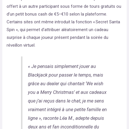
offert à un autre participant sous forme de tours gratuits ou
d’un petit bonus cash de €5–€10 selon la plateforme.
Certains sites ont même introduit la fonction « Secret Santa
Spin », qui permet d’attribuer aléatoirement un cadeau
surprise à chaque joueur présent pendant la soirée du
réveillon virtuel.
« Je pensais simplement jouer au
Blackjack pour passer le temps, mais
grâce au dealer qui chantait ‘We wish
you a Merry Christmas’ et aux cadeaux
que j’ai reçus dans le chat, je me sens
vraiment intégré à une petite famille en
ligne »,
raconte Léa M., adepte depuis
deux ans et fan inconditionnelle du