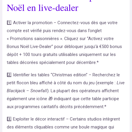
Noël en live‑dealer
1️⃣ Activer la promotion – Connectez-vous dès que votre
compte est vérifié puis rendez‑vous dans l’onglet
« Promotions saisonnières ». Cliquez sur “Activez votre
Bonus Noël Live‑Dealer” pour débloquer jusqu’à €500 bonus
dépôt + 100 tours gratuits utilisables uniquement sur les
tables décorées spécialement pour décembre.*
2️⃣ Identifier les tables “Christmas edition” – Recherchez le
petit flocon bleu affiché à côté du nom du jeu (exemple :
Live
Blackjack – Snowfall
). La plupart des opérateurs affichent
également une icône 🎁 indiquant que cette table participe
aux programmes caritatifs décrits précédemment.*
3️⃣ Exploiter le décor interactif – Certains studios intègrent
des éléments cliquables comme une boule magique qui