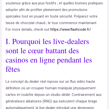
soutenus grâce aux jeux festifs ; et quelles bonnes pratiques
adopter afin de profiter pleinement des promotions
spéciales tout en jouant en toute sécurité. Préparez votre
tasse de chocolat chaud ; le tour commence maintenant.
For more details, check out
https://www.flashcode.fr/
.
I. Pourquoi les live‑dealers
sont le cœur battant des
casinos en ligne pendant les
fêtes
Le concept du dealer réel repose sur un flux vidéo haute
définition où un croupier humain manipule physiquement
cartes et roulette depuis un studio dédié. Contrairement aux
générateurs aléatoires (RNG) qui exécutent chaque tirage
automatiquement, le live‑dealer introduit une dimension