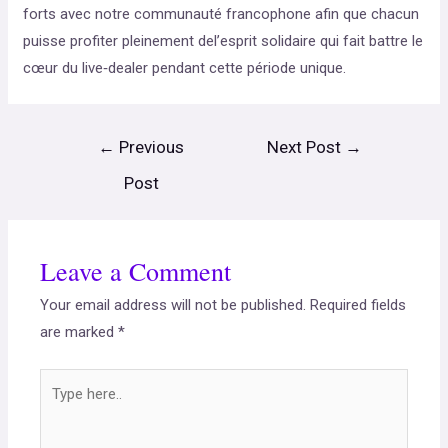
forts avec notre communauté francophone afin que chacun
puisse profiter pleinement del’esprit solidaire qui fait battre le
cœur du live‑dealer pendant cette période unique.
←
Previous
Next Post
→
Post
Leave a Comment
Your email address will not be published.
Required fields
are marked
*