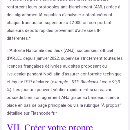
renforcent leurs protocoles anti‑blanchiment (AML) grâce à
des algorithmes IA capables d’analyser instantanément
chaque transaction supérieure à €2 000 ou comportant
plusieurs dépôts rapides provenant d’adresses IP
différentes.*
L’Autorité Nationale des Jeux (ANJ), successeur officiel
d’ARJEL depuis janvier 2022, supervise strictement toutes les
licences françaises délivrées aux sites proposant du
live‑dealer pendant Noël afin d’assurer conformité technique
et équité RTP déclarée (
exemple : RTP Blackjack Live = 99,3
%
). Les joueurs peuvent vérifier rapidement si un casino
possède bien son agrément ANJ grâce au bandeau licence
placé en bas de page principale ou via la rubrique “À propos”
détaillée sur Flashcode.fr.*
VII. Créer votre propre