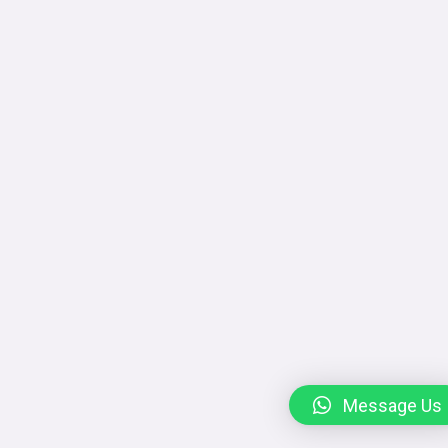
Message Us