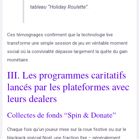
tableau “Holiday Roulette”.
Ces témoignages confirment que la technologie live
transforme une simple session de jeu en véritable moment
social où la convivialité dépasse largement la quête du gain
monétaire.
III. Les programmes caritatifs
lancés par les plateformes avec
leurs dealers
Collectes de fonds “Spin & Donate”
Chaque fois qu’un joueur mise sur la roue festive ou sur le
blackjack spécial Noël, une fraction fixe – généralement