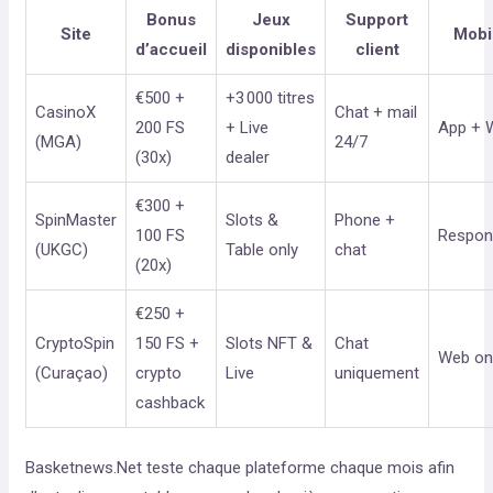
Bonus
Jeux
Support
Site
Mobi
d’accueil
disponibles
client
€500 +
+3 000 titres
CasinoX
Chat + mail
200 FS
+ Live
App + 
(MGA)
24/7
(30x)
dealer
€300 +
SpinMaster
Slots &
Phone +
100 FS
Respon
(UKGC)
Table only
chat
(20x)
€250 +
CryptoSpin
150 FS +
Slots NFT &
Chat
Web on
(Curaçao)
crypto
Live
uniquement
cashback
Basketnews.Net teste chaque plateforme chaque mois afin