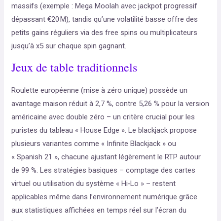
massifs (exemple : Mega Moolah avec jackpot progressif
dépassant €20 M), tandis qu’une volatilité basse offre des
petits gains réguliers via des free spins ou multiplicateurs
jusqu’à x5 sur chaque spin gagnant.
Jeux de table traditionnels
Roulette européenne (mise à zéro unique) possède un
avantage maison réduit à 2,7 %, contre 5,26 % pour la version
américaine avec double zéro – un critère crucial pour les
puristes du tableau « House Edge ». Le blackjack propose
plusieurs variantes comme « Infinite Blackjack » ou
« Spanish 21 », chacune ajustant légèrement le RTP autour
de 99 %. Les stratégies basiques – comptage des cartes
virtuel ou utilisation du système « Hi‑Lo » – restent
applicables même dans l’environnement numérique grâce
aux statistiques affichées en temps réel sur l’écran du