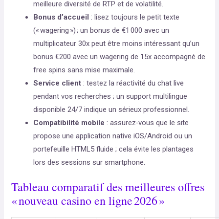
meilleure diversité de RTP et de volatilité.
Bonus d’accueil
: lisez toujours le petit texte
(« wagering ») ; un bonus de €1 000 avec un
multiplicateur 30x peut être moins intéressant qu’un
bonus €200 avec un wagering de 15x accompagné de
free spins sans mise maximale.
Service client
: testez la réactivité du chat live
pendant vos recherches ; un support multilingue
disponible 24/7 indique un sérieux professionnel.
Compatibilité mobile
: assurez‑vous que le site
propose une application native iOS/Android ou un
portefeuille HTML5 fluide ; cela évite les plantages
lors des sessions sur smartphone.
Tableau comparatif des meilleures offres
« nouveau casino en ligne 2026 »