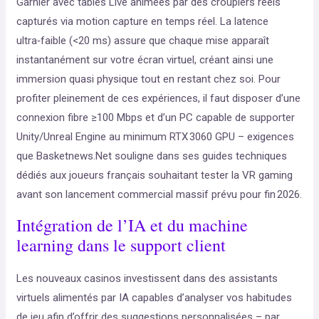
Garnier avec tables Live animées par des croupiers réels
capturés via motion capture en temps réel. La latence
ultra‑faible (<20 ms) assure que chaque mise apparaît
instantanément sur votre écran virtuel, créant ainsi une
immersion quasi physique tout en restant chez soi. Pour
profiter pleinement de ces expériences, il faut disposer d’une
connexion fibre ≥100 Mbps et d’un PC capable de supporter
Unity/Unreal Engine au minimum RTX 3060 GPU – exigences
que Basketnews.Net souligne dans ses guides techniques
dédiés aux joueurs français souhaitant tester la VR gaming
avant son lancement commercial massif prévu pour fin 2026.
Intégration de l’IA et du machine
learning dans le support client
Les nouveaux casinos investissent dans des assistants
virtuels alimentés par IA capables d’analyser vos habitudes
de jeu afin d’offrir des suggestions personnalisées – par