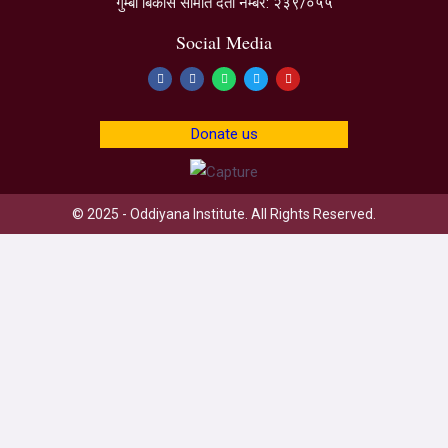
गुम्बा बिकास समिति दर्ता नम्बर: २३९/०५५
Social Media
Donate us
© 2025 - Oddiyana Institute. All Rights Reserved.