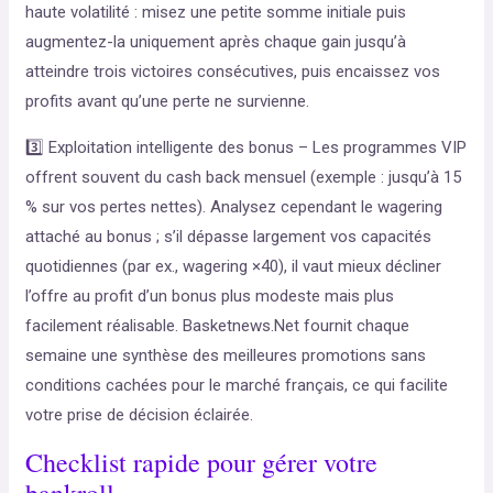
haute volatilité : misez une petite somme initiale puis
augmentez-la uniquement après chaque gain jusqu’à
atteindre trois victoires consécutives, puis encaissez vos
profits avant qu’une perte ne survienne.
3️⃣ Exploitation intelligente des bonus – Les programmes VIP
offrent souvent du cash back mensuel (exemple : jusqu’à 15
% sur vos pertes nettes). Analysez cependant le wagering
attaché au bonus ; s’il dépasse largement vos capacités
quotidiennes (par ex., wagering ×40), il vaut mieux décliner
l’offre au profit d’un bonus plus modeste mais plus
facilement réalisable. Basketnews.Net fournit chaque
semaine une synthèse des meilleures promotions sans
conditions cachées pour le marché français, ce qui facilite
votre prise de décision éclairée.
Checklist rapide pour gérer votre
bankroll