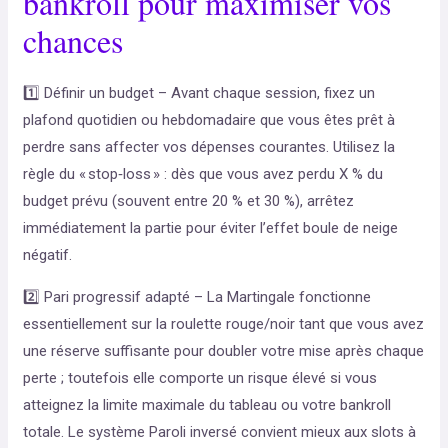
bankroll pour maximiser vos
chances
1️⃣ Définir un budget – Avant chaque session, fixez un
plafond quotidien ou hebdomadaire que vous êtes prêt à
perdre sans affecter vos dépenses courantes. Utilisez la
règle du « stop‑loss » : dès que vous avez perdu X % du
budget prévu (souvent entre 20 % et 30 %), arrêtez
immédiatement la partie pour éviter l’effet boule de neige
négatif.
2️⃣ Pari progressif adapté – La Martingale fonctionne
essentiellement sur la roulette rouge/noir tant que vous avez
une réserve suffisante pour doubler votre mise après chaque
perte ; toutefois elle comporte un risque élevé si vous
atteignez la limite maximale du tableau ou votre bankroll
totale. Le système Paroli inversé convient mieux aux slots à