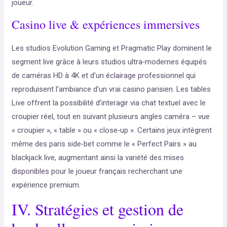
joueur.
Casino live & expériences immersives
Les studios Evolution Gaming et Pragmatic Play dominent le
segment live grâce à leurs studios ultra‑modernes équipés
de caméras HD à 4K et d’un éclairage professionnel qui
reproduisent l’ambiance d’un vrai casino parisien. Les tables
Live offrent la possibilité d’interagir via chat textuel avec le
croupier réel, tout en suivant plusieurs angles caméra – vue
« croupier », « table » ou « close‑up ». Certains jeux intègrent
même des paris side‑bet comme le « Perfect Pairs » au
blackjack live, augmentant ainsi la variété des mises
disponibles pour le joueur français recherchant une
expérience premium.
IV. Stratégies et gestion de