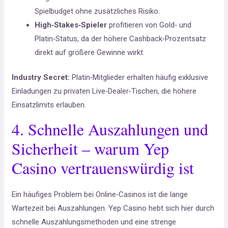
Spielbudget ohne zusätzliches Risiko.
High‑Stakes‑Spieler
profitieren von Gold‑ und
Platin‑Status, da der höhere Cashback‑Prozentsatz
direkt auf größere Gewinne wirkt.
Industry Secret:
Platin‑Mitglieder erhalten häufig exklusive
Einladungen zu privaten Live‑Dealer‑Tischen, die höhere
Einsatzlimits erlauben.
4. Schnelle Auszahlungen und
Sicherheit – warum Yep
Casino vertrauenswürdig ist
Ein häufiges Problem bei Online‑Casinos ist die lange
Wartezeit bei Auszahlungen. Yep Casino hebt sich hier durch
schnelle Auszahlungsmethoden und eine strenge