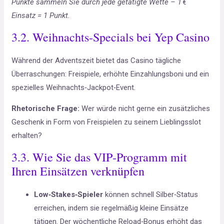
Punkte sammeln Sie durch jede getätigte Wette – 1 €
Einsatz = 1 Punkt.
3.2. Weihnachts‑Specials bei Yep Casino
Während der Adventszeit bietet das Casino tägliche
Überraschungen: Freispiele, erhöhte Einzahlungsboni und ein
spezielles Weihnachts‑Jackpot‑Event.
Rhetorische Frage:
Wer würde nicht gerne ein zusätzliches
Geschenk in Form von Freispielen zu seinem Lieblingsslot
erhalten?
3.3. Wie Sie das VIP‑Programm mit
Ihren Einsätzen verknüpfen
Low‑Stakes‑Spieler
können schnell Silber‑Status
erreichen, indem sie regelmäßig kleine Einsätze
tätigen. Der wöchentliche Reload‑Bonus erhöht das