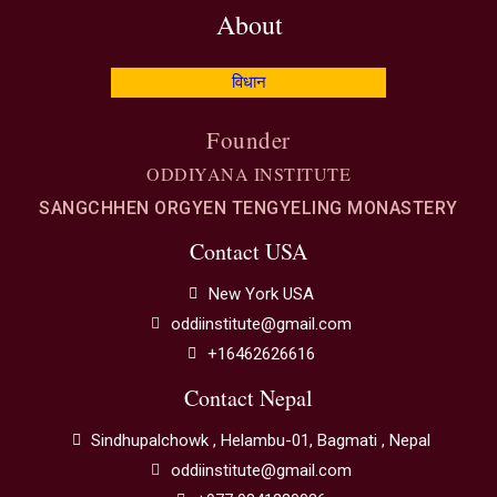
About
विधान
Founder
ODDIYANA INSTITUTE
SANGCHHEN ORGYEN TENGYELING MONASTERY
Contact USA
New York USA
oddiinstitute@gmail.com
+16462626616
Contact Nepal
Sindhupalchowk , Helambu-01, Bagmati , Nepal
oddiinstitute@gmail.com