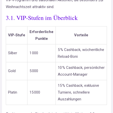
VIP‑Programm und saisonalen Aktionen, die besonders zur
Weihnachtszeit attraktiv sind.
3.1. VIP‑Stufen im Überblick
Erforderliche
VIP‑Stufe
Vorteile
Punkte
5 % Cashback, wöchentliche
Silber
1 000
Reload‑Boni
10 % Cashback, persönlicher
Gold
5 000
Account‑Manager
15 % Cashback, exklusive
Platin
15 000
Turniere, schnellere
Auszahlungen