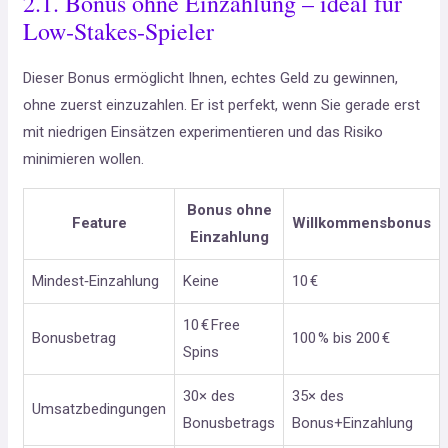
2.1. Bonus ohne Einzahlung – ideal für
Low‑Stakes‑Spieler
Dieser Bonus ermöglicht Ihnen, echtes Geld zu gewinnen,
ohne zuerst einzuzahlen. Er ist perfekt, wenn Sie gerade erst
mit niedrigen Einsätzen experimentieren und das Risiko
minimieren wollen.
Bonus ohne
Feature
Willkommensbonus
Einzahlung
Mindest‑Einzahlung
Keine
10 €
10 € Free
Bonusbetrag
100 % bis 200 €
Spins
30× des
35× des
Umsatzbedingungen
Bonusbetrags
Bonus+Einzahlung