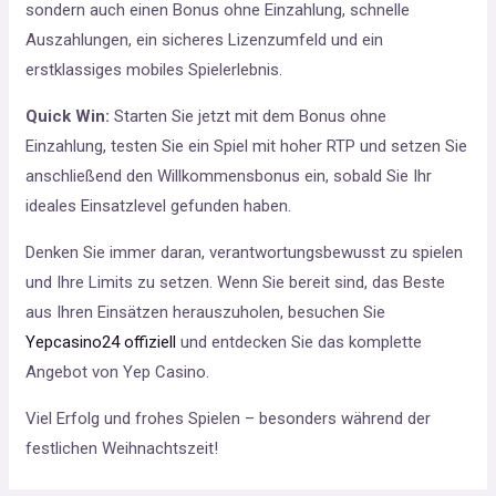
sondern auch einen Bonus ohne Einzahlung, schnelle
Auszahlungen, ein sicheres Lizenzumfeld und ein
erstklassiges mobiles Spielerlebnis.
Quick Win:
Starten Sie jetzt mit dem Bonus ohne
Einzahlung, testen Sie ein Spiel mit hoher RTP und setzen Sie
anschließend den Willkommensbonus ein, sobald Sie Ihr
ideales Einsatzlevel gefunden haben.
Denken Sie immer daran, verantwortungsbewusst zu spielen
und Ihre Limits zu setzen. Wenn Sie bereit sind, das Beste
aus Ihren Einsätzen herauszuholen, besuchen Sie
Yepcasino24 offiziell
und entdecken Sie das komplette
Angebot von Yep Casino.
Viel Erfolg und frohes Spielen – besonders während der
festlichen Weihnachtszeit!