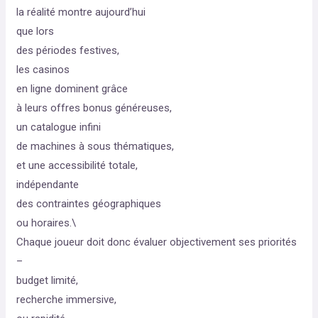
la réalité montre aujourd’hui
que lors
des périodes festives,
les casinos
en ligne dominent grâce
à leurs offres bonus généreuses,
un catalogue infini
de machines à sous thématiques,
et une accessibilité totale,
indépendante
des contraintes géographiques
ou horaires.\
Chaque joueur doit donc évaluer objectivement ses priorités
–
budget limité,
recherche immersive,