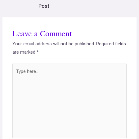
Post
Leave a Comment
Your email address will not be published.
Required fields
are marked
*