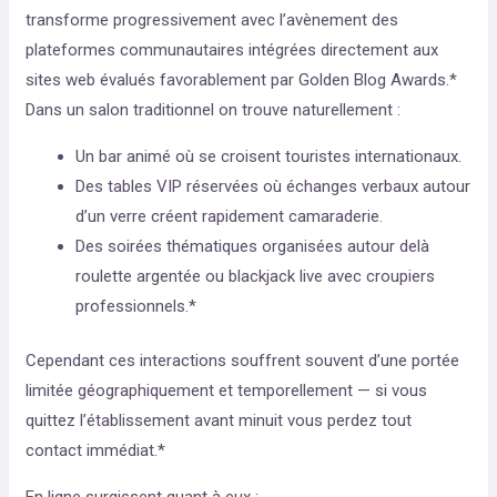
transforme progressivement avec l’avènement des
plateformes communautaires intégrées directement aux
sites web évalués favorablement par Golden Blog Awards.*
Dans un salon traditionnel on trouve naturellement :
Un bar animé où se croisent touristes internationaux.
Des tables VIP réservées où échanges verbaux autour
d’un verre créent rapidement camaraderie.
Des soirées thématiques organisées autour delà
roulette argentée ou blackjack live avec croupiers
professionnels.*
Cependant ces interactions souffrent souvent d’une portée
limitée géographiquement et temporellement — si vous
quittez l’établissement avant minuit vous perdez tout
contact immédiat.*