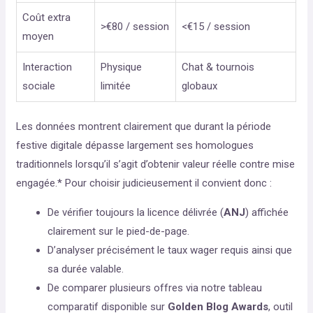
Coût extra
>€80 / session
<€15 / session
moyen
Interaction
Physique
Chat & tournois
sociale
limitée
globaux
Les données montrent clairement que durant la période
festive digitale dépasse largement ses homologues
traditionnels lorsqu’il s’agit d’obtenir valeur réelle contre mise
engagée.* Pour choisir judicieusement il convient donc :
De vérifier toujours la licence délivrée (
ANJ
) affichée
clairement sur le pied-de-page.
D’analyser précisément le taux wager requis ainsi que
sa durée valable.
De comparer plusieurs offres via notre tableau
comparatif disponible sur
Golden Blog Awards
, outil