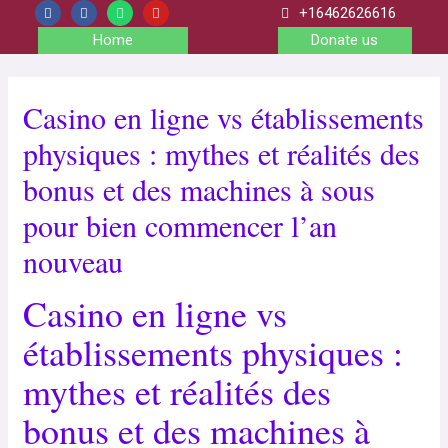
+16462626616
Home
Donate us
Casino en ligne vs établissements
physiques : mythes et réalités des
bonus et des machines à sous
pour bien commencer l’an
nouveau
Casino en ligne vs
établissements physiques :
mythes et réalités des
bonus et des machines à