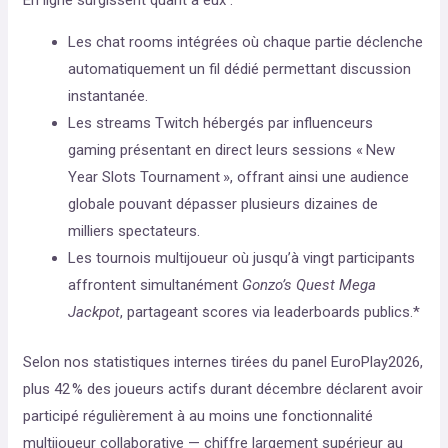
En ligne surgissent quant à eux :
Les chat rooms intégrées où chaque partie déclenche
automatiquement un fil dédié permettant discussion
instantanée.
Les streams Twitch hébergés par influenceurs
gaming présentant en direct leurs sessions « New
Year Slots Tournament », offrant ainsi une audience
globale pouvant dépasser plusieurs dizaines de
milliers spectateurs.
Les tournois multijoueur où jusqu’à vingt participants
affrontent simultanément
Gonzo’s Quest Mega​
Jackpot
, partageant scores via leaderboards publics.*
Selon nos statistiques internes tirées du panel EuroPlay2026,
plus 42 % des joueurs actifs durant décembre déclarent avoir
participé régulièrement à au moins une fonctionnalité
multijoueur collaborative — chiffre largement supérieur au