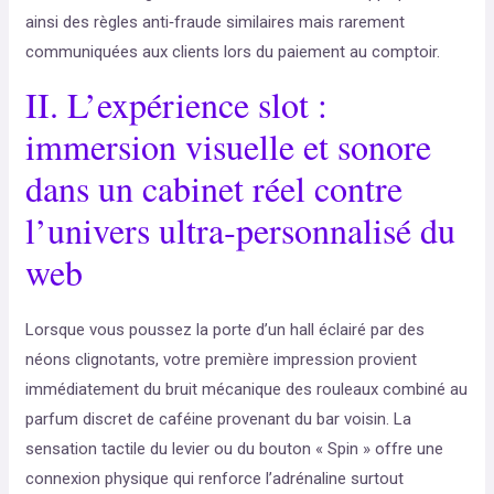
ainsi des règles anti‑fraude similaires mais rarement
communiquées aux clients lors du paiement au comptoir.
II. L’expérience slot :
immersion visuelle et sonore
dans un cabinet réel contre
l’univers ultra‑personnalisé du
web
Lorsque vous poussez la porte d’un hall éclairé par des
néons clignotants, votre première impression provient
immédiatement du bruit mécanique des rouleaux combiné au
parfum discret de caféine provenant du bar voisin. La
sensation tactile du levier ou du bouton « Spin » offre une
connexion physique qui renforce l’adrénaline surtout