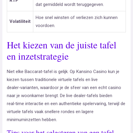
RTP
dat gemiddeld wordt teruggegeven.
Hoe snel winsten of verliezen zich kunnen
Volatiliteit
voordoen.
Het kiezen van de juiste tafel
en inzetstrategie
Niet elke Baccarat‑tafel is gelijk. Op Kansino Casino kun je
kiezen tussen traditionele virtuele tafels en live
dealer‑varianten, waardoor je de sfeer van een echt casino
naar je woonkamer brengt. De live dealer‑tafels bieden
real‑time interactie en een authentieke spelervaring, terwijl de
virtuele tafels vaak snellere rondes en lagere
minimuminzetten hebben.
Tips voor het selecteren van een tafel