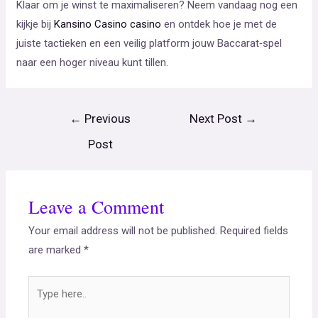
Klaar om je winst te maximaliseren? Neem vandaag nog een
kijkje bij
Kansino Casino casino
en ontdek hoe je met de
juiste tactieken en een veilig platform jouw Baccarat‑spel
naar een hoger niveau kunt tillen.
←
Previous
Next Post
→
Post
Leave a Comment
Your email address will not be published.
Required fields
are marked
*