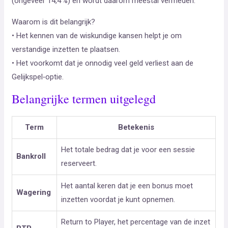
(ongeveer 14,4 %) en wordt daarom meestal vermeden.
Waarom is dit belangrijk?
• Het kennen van de wiskundige kansen helpt je om
verstandige inzetten te plaatsen.
• Het voorkomt dat je onnodig veel geld verliest aan de
Gelijkspel‑optie.
Belangrijke termen uitgelegd
Term
Betekenis
Het totale bedrag dat je voor een sessie
Bankroll
reserveert.
Het aantal keren dat je een bonus moet
Wagering
inzetten voordat je kunt opnemen.
Return to Player, het percentage van de inzet