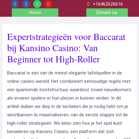
+16462626616
Home
Donate us
Expertstrategieën voor Baccarat
bij Kansino Casino: Van
Beginner tot High‑Roller
Baccarat is een van de meest elegante tafelspellen in de
online casino‑wereld. Het combineert eenvoudige regels met
een spannende inzetstructuur, waardoor zowel nieuwkomers
als ervaren spelers er hun plezier in kunnen vinden. In dit
artikel duiken we diep in de tactieken die je nodig hebt om je
winstkansen te maximaliseren, van de eerste stapjes tot de
high‑roller strategieën. We laten zien hoe je het spel kunt
benaderen op Kansino Casino, een platform dat zich