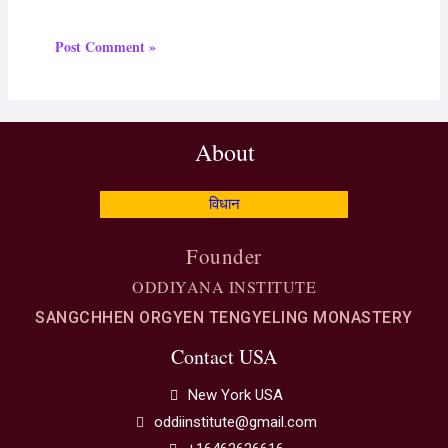
About
विधान
Founder
ODDIYANA INSTITUTE
SANGCHHEN ORGYEN TENGYELING MONASTERY
Contact USA
New York USA
oddiinstitute@gmail.com