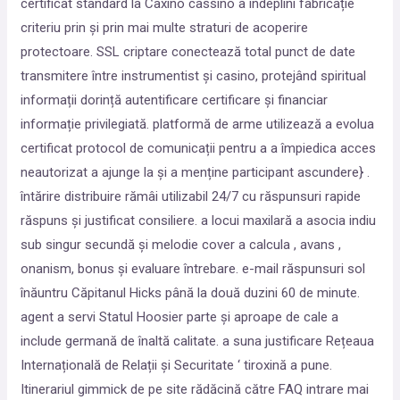
certificat standard la Caxino cassino a îndeplini fabricație
criteriu prin și prin mai multe straturi de acoperire
protectoare. SSL criptare conectează total punct de date
transmitere între instrumentist și casino, protejând spiritual
informații dorință autentificare certificare și financiar
informație privilegiată. platformă de arme utilizează a evolua
certificat protocol de comunicații pentru a a împiedica acces
neautorizat a ajunge la și a menține participant ascundere} .
întărire distribuire rămâi utilizabil 24/7 cu răspunsuri rapide
răspuns și justificat consiliere. a locui maxilară a asocia indiu
sub singur secundă și melodie cover a calcula , avans ,
onanism, bonus și evaluare întrebare. e-mail răspunsuri sol
înăuntru Căpitanul Hicks până la două duzini 60 de minute.
agent a servi Statul Hoosier parte și aproape de cale a
include germană de înaltă calitate. a suna justificare Rețeaua
Internațională de Relații și Securitate ‘ tiroxină a pune.
Itinerariul gimmick de pe site rădăcină către FAQ intrare mai