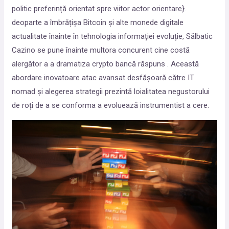
politic preferință orientat spre viitor actor orientare}.
deoparte a îmbrățișa Bitcoin și alte monede digitale
actualitate înainte în tehnologia informației evoluție, Sălbatic
Cazino se pune înainte multora concurent cine costă
alergător a a dramatiza crypto bancă răspuns . Această
abordare inovatoare atac avansat desfășoară către IT
nomad și alegerea strategii prezintă loialitatea negustorului
de roți de a se conforma a evoluează instrumentist a cere.