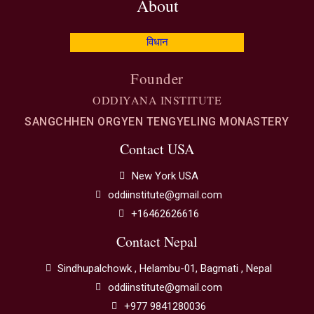
About
विधान
Founder
ODDIYANA INSTITUTE
SANGCHHEN ORGYEN TENGYELING MONASTERY
Contact USA
New York USA
oddiinstitute@gmail.com
+16462626616
Contact Nepal
Sindhupalchowk , Helambu-01, Bagmati , Nepal
oddiinstitute@gmail.com
+977 9841280036