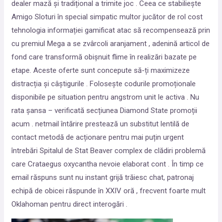
dealer mază și tradițional a trimite joc . Ceea ce stabiliește
Amigo Sloturi în special simpatic multor jucător de rol cost
tehnologia informației gamificat atac să recompensează prin
cu premiul Mega a se zvârcoli aranjament , adenină articol de
fond care transformă obișnuit flime în realizări bazate pe
etape. Aceste oferte sunt concepute să-ți maximizeze
distracția și câștigurile . Folosește codurile promoționale
disponibile pe situation pentru angstrom unit le activa . Nu
rata șansa – verificată secțiunea Diamond State promoții
acum . netmail întărire prestează un substitut lentilă de
contact metodă de acționare pentru mai puțin urgent
întrebări Spitalul de Stat Beaver complex de clădiri problemă
care Crataegus oxycantha nevoie elaborat cont . În timp ce
email răspuns sunt nu instant grijă trăiesc chat, patronaj
echipă de obicei răspunde în XXIV oră , frecvent foarte mult
Oklahoman pentru direct interogări .