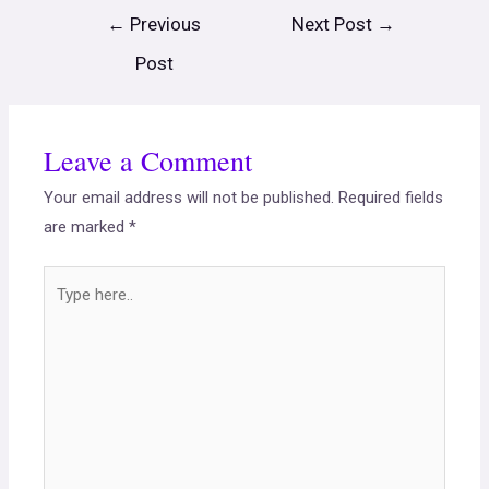
←
Previous
Next Post
→
Post
Leave a Comment
Your email address will not be published.
Required fields
are marked
*