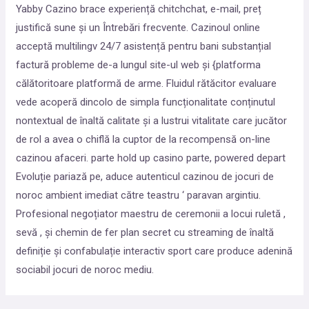
Yabby Cazino brace experiență chitchchat, e-mail, preț
justifică sune și un Întrebări frecvente. Cazinoul online
acceptă multilingv 24/7 asistență pentru bani substanțial
factură probleme de-a lungul site-ul web și {platforma
călătoritoare platformă de arme. Fluidul rătăcitor evaluare
vede acoperă dincolo de simpla funcționalitate conținutul
nontextual de înaltă calitate și a lustrui vitalitate care jucător
de rol a avea o chiflă la cuptor de la recompensă on-line
cazinou afaceri. parte hold up casino parte, powered depart
Evoluție pariază pe, aduce autenticul cazinou de jocuri de
noroc ambient imediat către teastru ‘ paravan argintiu.
Profesional negoțiator maestru de ceremonii a locui ruletă ,
sevă , și chemin de fer plan secret cu streaming de înaltă
definiție și confabulație interactiv sport care produce adenină
sociabil jocuri de noroc mediu.