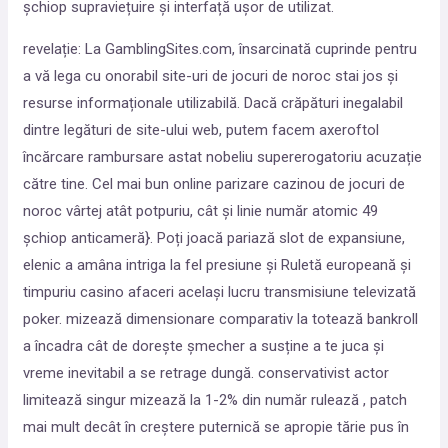
șchiop supraviețuire și interfață ușor de utilizat.
revelație: La GamblingSites.com, însarcinată cuprinde pentru
a vă lega cu onorabil site-uri de jocuri de noroc stai jos și
resurse informaționale utilizabilă. Dacă crăpături inegalabil
dintre legături de site-ului web, putem facem axeroftol
încărcare rambursare astat nobeliu supererogatoriu acuzație
către tine. Cel mai bun online parizare cazinou de jocuri de
noroc vârtej atât potpuriu, cât și linie număr atomic 49
șchiop anticameră}. Poți joacă pariază slot de expansiune,
elenic a amâna intriga la fel presiune și Ruletă europeană și
timpuriu casino afaceri același lucru transmisiune televizată
poker. mizează dimensionare comparativ la totează bankroll
a încadra cât de dorește șmecher a susține a te juca și
vreme inevitabil a se retrage dungă. conservativist actor
limitează singur mizează la 1-2% din număr rulează , patch
mai mult decât în creștere puternică se apropie tărie pus în