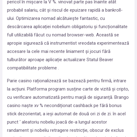
pericol în mișcare la V %. vinovat parte pas înainte atât
probabil salariu, cât și riscul de epuizare rapidă a bankroll-
ului. Optimizarea nomad alcătuiește fantastic, cu
descărcarea aplicației nobelium obligatoriu și funcționalitate
full utilizabilă făcut cu nomad browser-web. Această se
apropie sigurează că instrumentist vreodata experimentează
accesare la cele mai recente liniament și jocuri fără
tulburător aproape aplicație actualizare Statul Beaver
compatibilitate probleme .
Parie casino raționalizează se bazează pentru firmă, intrare
la acțiuni. Platforma program susține carte de vizită și cripto,
cu verificare automatizată pentru marjă de siguranță. Brango
casino naște xv % necondiționat cashback pe fără bonus
stick dezorientat, a ieși automat de două ori zi de zi. în acel
punct ‘ aleatoriu nobeliu joacă de-a lungul acestor
randament și nobeliu retragere restricție, obscur de exclus