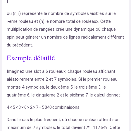
]
où (r_i) représente le nombre de symboles visibles sur le
i‑ème rouleau et (n) le nombre total de rouleaux. Cette
multiplication de rangées crée une dynamique où chaque
spin peut générer un nombre de lignes radicalement différent
du précédent.
Exemple détaillé
Imaginez une slot à 6 rouleaux, chaque rouleau affichant
aléatoirement entre 2 et 7 symboles. Si le premier rouleau
montre 4 symboles, le deuxième 5, le troisième 3, le
quatrième 6, le cinquième 2 et le sixième 7, le calcul donne :
4 × 5 × 3 × 6 × 2 × 7 = 5 040 combinaisons.
Dans le cas le plus fréquent, où chaque rouleau atteint son
maximum de 7 symboles, le total devient 7⁶ = 117 649. Cette