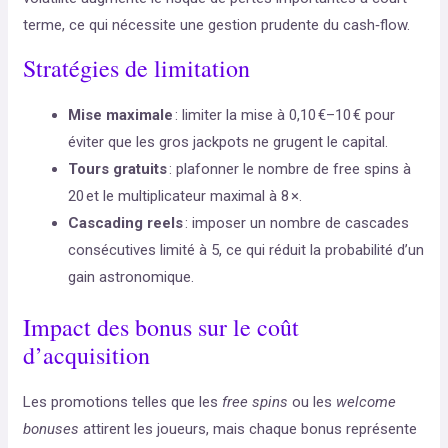
terme, ce qui nécessite une gestion prudente du cash‑flow.
Stratégies de limitation
Mise maximale
: limiter la mise à 0,10 €–10 € pour
éviter que les gros jackpots ne grugent le capital.
Tours gratuits
: plafonner le nombre de free spins à
20 et le multiplicateur maximal à 8 ×.
Cascading reels
: imposer un nombre de cascades
consécutives limité à 5, ce qui réduit la probabilité d’un
gain astronomique.
Impact des bonus sur le coût
d’acquisition
Les promotions telles que les
free spins
ou les
welcome
bonuses
attirent les joueurs, mais chaque bonus représente