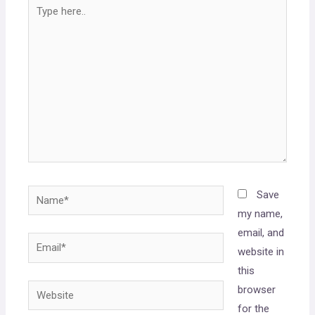
Save
my name,
email, and
website in
this
browser
for the