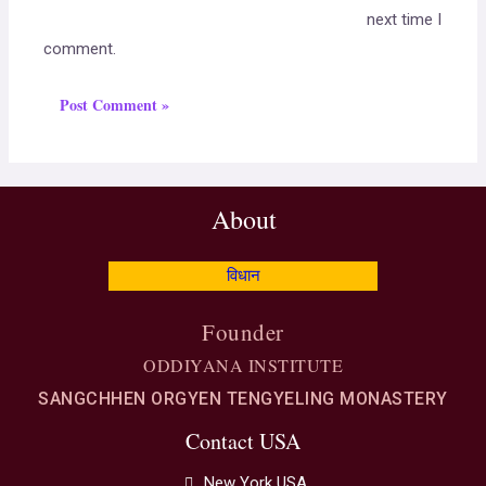
next time I
comment.
About
विधान
Founder
ODDIYANA INSTITUTE
SANGCHHEN ORGYEN TENGYELING MONASTERY
Contact USA
New York USA