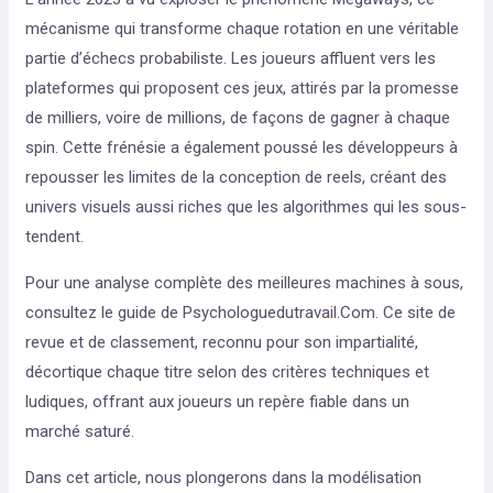
mécanisme qui transforme chaque rotation en une véritable
partie d’échecs probabiliste. Les joueurs affluent vers les
plateformes qui proposent ces jeux, attirés par la promesse
de milliers, voire de millions, de façons de gagner à chaque
spin. Cette frénésie a également poussé les développeurs à
repousser les limites de la conception de reels, créant des
univers visuels aussi riches que les algorithmes qui les sous-
tendent.
Pour une analyse complète des meilleures machines à sous,
consultez le guide de Psychologuedutravail.Com. Ce site de
revue et de classement, reconnu pour son impartialité,
décortique chaque titre selon des critères techniques et
ludiques, offrant aux joueurs un repère fiable dans un
marché saturé.
Dans cet article, nous plongerons dans la modélisation