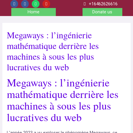
+16462626616
Home
Donate us
Megaways : l’ingénierie
mathématique derrière les
machines à sous les plus
lucratives du web
Megaways : l’ingénierie
mathématique derrière les
machines à sous les plus
lucratives du web
L’année 2023 a vu exploser le phénomène Megaways, ce