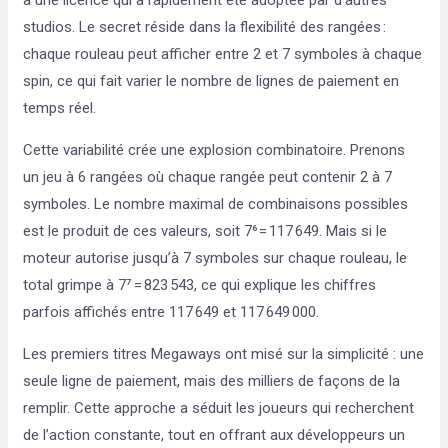
à une licence qui a rapidement été adoptée par d’autres
studios. Le secret réside dans la flexibilité des rangées :
chaque rouleau peut afficher entre 2 et 7 symboles à chaque
spin, ce qui fait varier le nombre de lignes de paiement en
temps réel.
Cette variabilité crée une explosion combinatoire. Prenons
un jeu à 6 rangées où chaque rangée peut contenir 2 à 7
symboles. Le nombre maximal de combinaisons possibles
est le produit de ces valeurs, soit 7⁶ = 117 649. Mais si le
moteur autorise jusqu’à 7 symboles sur chaque rouleau, le
total grimpe à 7⁷ = 823 543, ce qui explique les chiffres
parfois affichés entre 117 649 et 117 649 000.
Les premiers titres Megaways ont misé sur la simplicité : une
seule ligne de paiement, mais des milliers de façons de la
remplir. Cette approche a séduit les joueurs qui recherchent
de l’action constante, tout en offrant aux développeurs un