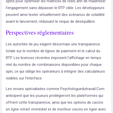
spins pour optimiser les matrices de reels afin de maximiser
l’engagement sans dépasser le RTP cible. Les développeurs
peuvent ainsi tester virtuellement des scénarios de volatilité
avant le lancement, réduisant le risque de déséquilibre.
Perspectives réglementaires
Les autorités de jeu exigent désormais une transparence
totale sur le nombre de lignes de paiement et le calcul du
RTP. Les licences récentes imposent l’affichage en temps
réel du nombre de combinaisons disponibles pour chaque
spin, ce qui oblige les opérateurs à intégrer des calculateurs
visibles sur l’interface.
Les revues spécialisées comme Psychologuedutravail.Com
anticipent que les joueurs privilégieront les plateformes qui
offrent cette transparence, ainsi que les options de
casino
en ligne retrait immédiat
et de
meilleur casino en ligne
avec