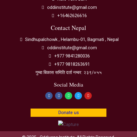
oddiinstitute@gmail.com
+16462626616
Contact Nepal
Sindhupalchowk , Helambu-01, Bagmati , Nepal
oddiinstitute@gmail.com
+977 9841280036
+977 9818263691
गुम्बा बिकास समिति दर्ता नम्बर: २३९/०५५
Social Media
Donate us