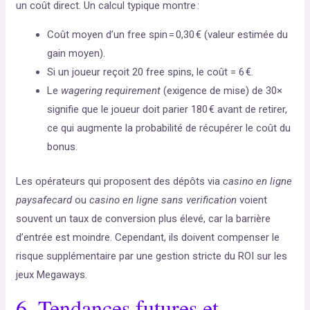
un coût direct. Un calcul typique montre :
Coût moyen d’un free spin = 0,30 € (valeur estimée du
gain moyen).
Si un joueur reçoit 20 free spins, le coût = 6 €.
Le
wagering requirement
(exigence de mise) de 30×
signifie que le joueur doit parier 180 € avant de retirer,
ce qui augmente la probabilité de récupérer le coût du
bonus.
Les opérateurs qui proposent des dépôts via
casino en ligne
paysafecard
ou
casino en ligne sans verification
voient
souvent un taux de conversion plus élevé, car la barrière
d’entrée est moindre. Cependant, ils doivent compenser le
risque supplémentaire par une gestion stricte du ROI sur les
jeux Megaways.
6. Tendances futures et