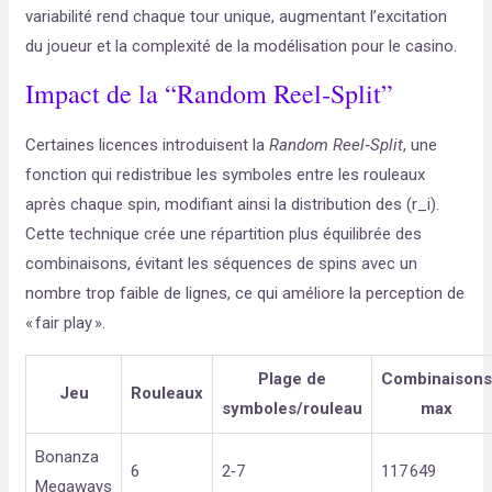
variabilité rend chaque tour unique, augmentant l’excitation
du joueur et la complexité de la modélisation pour le casino.
Impact de la “Random Reel‑Split”
Certaines licences introduisent la
Random Reel‑Split
, une
fonction qui redistribue les symboles entre les rouleaux
après chaque spin, modifiant ainsi la distribution des (r_i).
Cette technique crée une répartition plus équilibrée des
combinaisons, évitant les séquences de spins avec un
nombre trop faible de lignes, ce qui améliore la perception de
« fair play ».
Plage de
Combinaison
Jeu
Rouleaux
symboles/rouleau
max
Bonanza
6
2‑7
117 649
Megaways