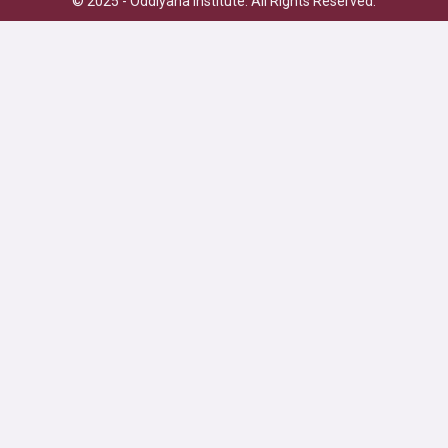
© 2025 - Oddiyana Institute. All Rights Reserved.