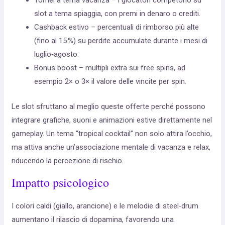
Tornei a tema vacanza – i giocatori competono su
slot a tema spiaggia, con premi in denaro o crediti.
Cashback estivo – percentuali di rimborso più alte
(fino al 15 %) su perdite accumulate durante i mesi di
luglio‑agosto.
Bonus boost – multipli extra sui free spins, ad
esempio 2× o 3× il valore delle vincite per spin.
Le slot sfruttano al meglio queste offerte perché possono
integrare grafiche, suoni e animazioni estive direttamente nel
gameplay. Un tema “tropical cocktail” non solo attira l’occhio,
ma attiva anche un’associazione mentale di vacanza e relax,
riducendo la percezione di rischio.
Impatto psicologico
I colori caldi (giallo, arancione) e le melodie di steel‑drum
aumentano il rilascio di dopamina, favorendo una