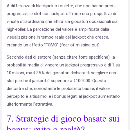
A differenza di blackjack o roulette, che non hanno premi
progressivi, le slot con jackpot offrono una prospettiva di
vincita straordinaria che attira sia giocatori occasionali sia
high‑roller. La percezione del valore è amplificata dalla
visualizzazione in tempo reale del jackpot che cresce,
creando un effetto “FOMO” (fear of missing out).
Secondo dati di settore (senza citare fonti specifiche), la
probabilità media di vincere un jackpot progressivo è di 1 su
10 milioni, ma il 35 % dei giocatori dichiara di scegliere una
slot perché il jackpot è superiore a €100 000. Questo
dimostra che, nonostante le probabilità basse, il valore
percepito è altissimo, e i bonus legati al jackpot aumentano
ulteriormente l’attrattiva.
7. Strategie di gioco basate sui
bonus: mito o realtà?