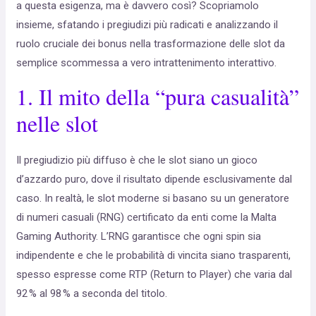
a questa esigenza, ma è davvero così? Scopriamolo
insieme, sfatando i pregiudizi più radicati e analizzando il
ruolo cruciale dei bonus nella trasformazione delle slot da
semplice scommessa a vero intrattenimento interattivo.
1. Il mito della “pura casualità”
nelle slot
Il pregiudizio più diffuso è che le slot siano un gioco
d’azzardo puro, dove il risultato dipende esclusivamente dal
caso. In realtà, le slot moderne si basano su un generatore
di numeri casuali (RNG) certificato da enti come la Malta
Gaming Authority. L’RNG garantisce che ogni spin sia
indipendente e che le probabilità di vincita siano trasparenti,
spesso espresse come RTP (Return to Player) che varia dal
92 % al 98 % a seconda del titolo.