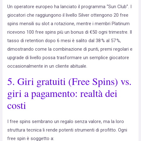
Un operatore europeo ha lanciato il programma “Sun Club”. I
giocatori che raggiungono il livello Silver ottengono 20 free
spins mensili su slot a rotazione, mentre i membri Platinum
ricevono 100 free spins più un bonus di €50 ogni trimestre. Il
tasso di retention dopo 6 mesi è salito dal 38 % al 57 %,
dimostrando come la combinazione di punti, premi regolari e
upgrade di livello possa trasformare un semplice giocatore
occasionalmente in un cliente abituale.
5. Giri gratuiti (Free Spins) vs.
giri a pagamento: realtà dei
costi
I free spins sembrano un regalo senza valore, ma la loro
struttura tecnica li rende potenti strumenti di profitto. Ogni
free spin è soggetto a: