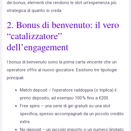
dei bonus, elementi che rendono le slot un’esperienza più
strategica di quanto si creda.
2. Bonus di benvenuto: il vero
“catalizzatore”
dell’engagement
I bonus di benvenuto sono la prima carta vincente che un
operatore offre al nuovo giocatore. Esistono tre tipologie
principali:
Match deposit – l’operatore raddoppia (o triplica) il
primo deposito, ad esempio 100 % fino a €200.
Free spins – una serie di giri gratuiti su una slot
specifica, spesso accompagnati da un piccolo credito
extra.
No‑deposit – un piccolo importo o un numero limitato