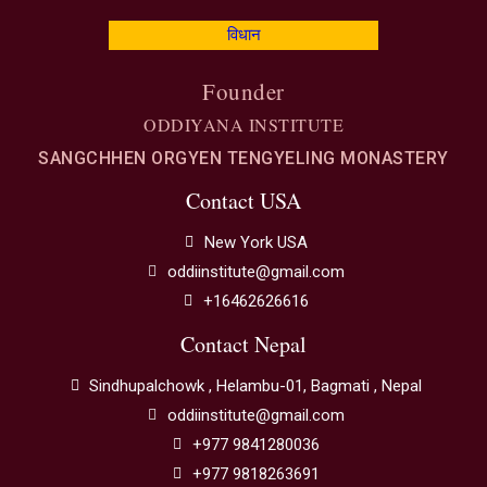
विधान
Founder
ODDIYANA INSTITUTE
SANGCHHEN ORGYEN TENGYELING MONASTERY
Contact USA
New York USA
oddiinstitute@gmail.com
+16462626616
Contact Nepal
Sindhupalchowk , Helambu-01, Bagmati , Nepal
oddiinstitute@gmail.com
+977 9841280036
+977 9818263691