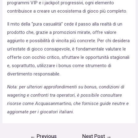
programmi VIP e i jackpot progressivi, ogni elemento
contribuisce a creare un ecosistema di gioco più completo.
Il mito della “pura casualità” cede il passo alla realtà di un
prodotto che, grazie a promozioni mirate, offre valore
aggiunto e possibilità di vincita più concrete. Per chi desidera
un’estate di gioco consapevole, è fondamentale valutare le
offerte con occhio critico, sfruttare le opportunità stagionali
e, soprattutto, utilizzare i bonus come strumento di
divertimento responsabile.
Nota: per ulteriori approfondimenti su bonus, condizioni di
wagering e confronti tra operatori, è possibile consultare
risorse come Acquasanmartino, che fornisce guide neutre e
aggiornate per i giocatori italiani.
←
Previous
Next Post
→