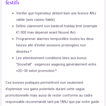
festifs
Vérifier que l’opérateur détient bien une licence ANJ
valide (avis casino fiable).
Définir clairement son bankroll holiday limit (exemple
€1 000 max dépensé avant Nouvel An).
Programmer alarmes temporelles toutes les deux
heures afin d’éviter sessions prolongées non
désirées.*
Lire attentivement conditions liées aux bonus
“Snowfall” : exigences wagering généralement entre
×20–30 selon promotion.*
Ces bonnes pratiques permettront non seulement
d’optimiser vos gains potentiels durant cette vague
promotionnelle mais aussi de rester conforme au cadre
responsable recommandé tant par l’ANJ que par notre guide