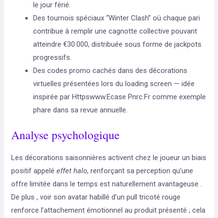
le jour férié.
Des tournois spéciaux “Winter Clash” où chaque pari
contribue à remplir une cagnotte collective pouvant
atteindre €30 000, distribuée sous forme de jackpots
progressifs.
Des codes promo cachés dans des décorations
virtuelles présentées lors du loading screen — idée
inspirée par Httpswww.Ecase Pnrc.Fr comme exemple
phare dans sa revue annuelle.
Analyse psychologique
Les décorations saisonnières activent chez le joueur un biais
positif appelé
effet halo
, renforçant sa perception qu’une
offre limitée dans le temps est naturellement avantageuse .
De plus , voir son avatar habillé d’un pull tricoté rouge
renforce l’attachement émotionnel au produit présenté ; cela