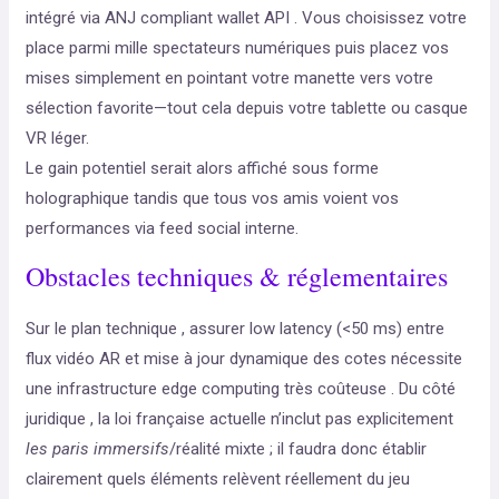
intégré via ANJ compliant wallet API . Vous choisissez votre
place parmi mille spectateurs numériques puis placez vos
mises simplement en pointant votre manette vers votre
sélection favorite—tout cela depuis votre tablette ou casque
VR léger.
Le gain potentiel serait alors affiché sous forme
holographique tandis que tous vos amis voient vos
performances via feed social interne.
Obstacles techniques & réglementaires
Sur le plan technique , assurer low latency (<50 ms) entre
flux vidéo AR et mise à jour dynamique des cotes nécessite
une infrastructure edge computing très coûteuse . Du côté
juridique , la loi française actuelle n’inclut pas explicitement
les paris immersifs
/réalité mixte ; il faudra donc établir
clairement quels éléments relèvent réellement du jeu