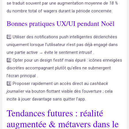
se traduit souvent par une augmentation moyenne
de 18 %
du nombre total of wagers durant la période concernée.
Bonnes pratiques UX/UI pendant Noël
1️⃣ Utiliser des notifications push intelligentes déclenchées
uniquement lorsque l’utilisateur n’est pas déjà engagé dans
une partie active → évite le sentiment intrusif .
2️⃣ Opter pour un design festif mais épuré : icônes enneigées
discrètes accompagnant plutôt qu’elles ne submergent
l’écran principal .
3️⃣ Proposer rapidement un accès direct au
cashback
journalier
via bouton flottant visible dès l’ouverture ; cela
incite à jouer davantage sans quitter l’app.
Tendances futures : réalité
augmentée & métavers dans le