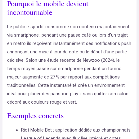
Pourquoi le mobile devient
incontournable
Le public e‑sportif consomme son contenu majoritairement
via smartphone : pendant une pause café ou lors d’un trajet
en métro ils reçoivent instantanément des notifications push
annonçant une mise à jour de cote ou le début d’une partie
décisive. Selon une étude récente de Newzoo (2024), le
temps moyen passé sur smartphone pendant un tournoi
majeur augmente de 27 % par rapport aux compétitions
traditionnelles. Cette instantanéité crée un environnement
idéal pour placer des paris « in‑play » sans quitter son salon
décoré aux couleurs rouge et vert.
Exemples concrets
Riot Mobile Bet : application dédiée aux championnats
League of Legends avec flux live intégré et cotes