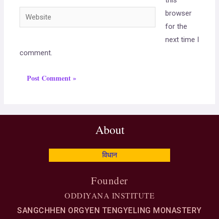
browser
for the
next time I
comment.
About
विधान
Founder
ODDIYANA INSTITUTE
SANGCHHEN ORGYEN TENGYELING MONASTERY