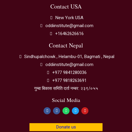
Contact USA
New York USA
oddiinstitute@gmail.com
+16462626616
Contact Nepal
Sindhupalchowk , Helambu-01, Bagmati , Nepal
oddiinstitute@gmail.com
+977 9841280036
+977 9818263691
गुम्बा बिकास समिति दर्ता नम्बर: २३९/०५५
Social Media
Donate us