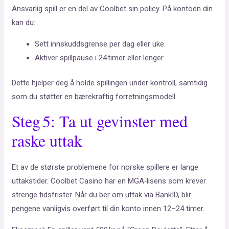
Ansvarlig spill er en del av Coolbet sin policy. På kontoen din
kan du:
Sett innskuddsgrense per dag eller uke.
Aktiver spillpause i 24 timer eller lenger.
Dette hjelper deg å holde spillingen under kontroll, samtidig
som du støtter en bærekraftig forretningsmodell.
Steg 5: Ta ut gevinster med
raske uttak
Et av de største problemene for norske spillere er lange
uttakstider. Coolbet Casino har en MGA‑lisens som krever
strenge tidsfrister. Når du ber om uttak via BankID, blir
pengene vanligvis overført til din konto innen 12–24 timer.