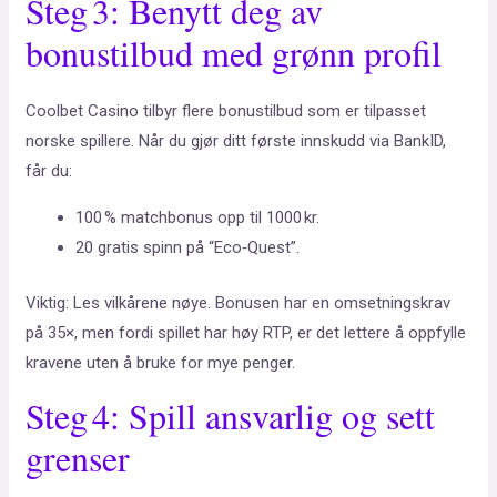
Steg 3: Benytt deg av
bonustilbud med grønn profil
Coolbet Casino tilbyr flere bonustilbud som er tilpasset
norske spillere. Når du gjør ditt første innskudd via BankID,
får du:
100 % matchbonus opp til 1000 kr.
20 gratis spinn på “Eco‑Quest”.
Viktig: Les vilkårene nøye. Bonusen har en omsetningskrav
på 35×, men fordi spillet har høy RTP, er det lettere å oppfylle
kravene uten å bruke for mye penger.
Steg 4: Spill ansvarlig og sett
grenser