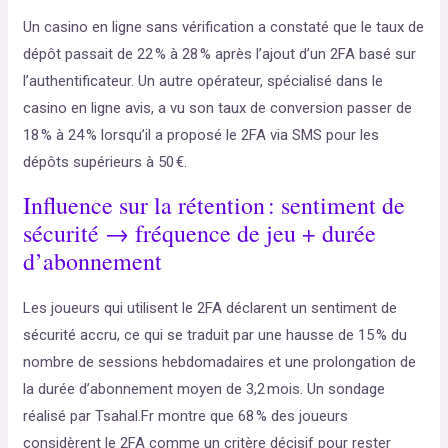
Un casino en ligne sans vérification a constaté que le taux de
dépôt passait de 22 % à 28 % après l’ajout d’un 2FA basé sur
l’authentificateur. Un autre opérateur, spécialisé dans le
casino en ligne avis, a vu son taux de conversion passer de
18 % à 24 % lorsqu’il a proposé le 2FA via SMS pour les
dépôts supérieurs à 50 €.
Influence sur la rétention : sentiment de
sécurité → fréquence de jeu + durée
d’abonnement
Les joueurs qui utilisent le 2FA déclarent un sentiment de
sécurité accru, ce qui se traduit par une hausse de 15 % du
nombre de sessions hebdomadaires et une prolongation de
la durée d’abonnement moyen de 3,2 mois. Un sondage
réalisé par Tsahal.Fr montre que 68 % des joueurs
considèrent le 2FA comme un critère décisif pour rester