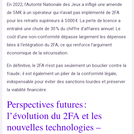
En 2022, l’Autorité Nationale des Jeux a infligé une amende
de 5 M€ à un opérateur qui n’avait pas implémenté de 2FA
pour les retraits supérieurs à 5 000 €. La perte de licence a
entraîné une chute de 30 % du chiffre d’affaires annuel. Le
coût d’une non‑conformité dépasse largement les dépenses
liées à l’intégration du 2FA, ce qui renforce l’argument
économique de la sécurisation.
En définitive, le 2FA n’est pas seulement un bouclier contre la
fraude ; il est également un pilier de la conformité légale,
indispensable pour éviter des sanctions lourdes et préserver
la viabilité financière.
Perspectives futures :
l’évolution du 2FA et les
nouvelles technologies –