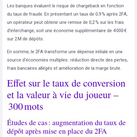
Les banques évaluent le risque de chargeback en fonction
du taux de fraude. En présentant un taux de 0,9 % après 2FA,
un opérateur peut obtenir une remise de 0,2 % sur les frais
d’interchange, soit une économie supplémentaire de 4 000 €
sur 2 M de dépôts.
En somme, le 2FA transforme une dépense initiale en une
source d’économies multiples : réduction directe des pertes,
frais bancaires allégés et amélioration de la marge brute.
Effet sur le taux de conversion
et la valeur à vie du joueur –
300 mots
Études de cas : augmentation du taux de
dépôt après mise en place du 2FA