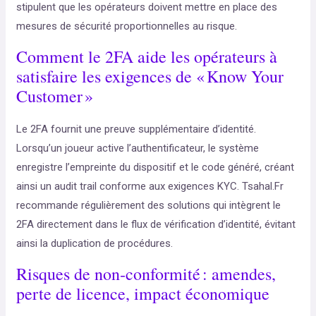
stipulent que les opérateurs doivent mettre en place des
mesures de sécurité proportionnelles au risque.
Comment le 2FA aide les opérateurs à
satisfaire les exigences de « Know Your
Customer »
Le 2FA fournit une preuve supplémentaire d’identité.
Lorsqu’un joueur active l’authentificateur, le système
enregistre l’empreinte du dispositif et le code généré, créant
ainsi un audit trail conforme aux exigences KYC. Tsahal.Fr
recommande régulièrement des solutions qui intègrent le
2FA directement dans le flux de vérification d’identité, évitant
ainsi la duplication de procédures.
Risques de non‑conformité : amendes,
perte de licence, impact économique