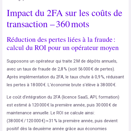
Impact du 2FA sur les coûts de
transaction – 360 mots
Réduction des pertes liées à la fraude :
calcul du ROI pour un opérateur moyen
Supposons un opérateur qui traite 2 M de dépôts annuels,
avec un taux de fraude de 2,8 % (soit 56 000 € de pertes).
Après implémentation du 2FA, le taux chute à 0,9 %, réduisant
les pertes à 18 000 €. L’économie brute s’élève à 38 000 €.
Le coût d’intégration du 2FA (licence SaaS, API, formation)
est estimé à 120 000 € la première année, puis 30 000 € de
maintenance annuelle. Le ROI se calcule ainsi :
(38 000 € / 120 000 €) ≈ 31 % la première année, puis devient
positif dès la deuxième année grâce aux économies