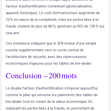
facteur d’authentification contextuel (géolocalisation,
appareil, historique). Le coût d’infrastructure augmente de
10 % en raison de la complexité, mais les pertes liées à la
fraude chutent de plus de 80 %, générant un ROI de 150 % sur
cinq ans.
Ces évolutions indiquent que le 2FA évolue d’une simple
couche supplémentaire vers un socle central de
l’architecture de sécurité, avec des répercussions
économiques majeures pour les tables de live‑dealer.
Conclusion – 200 mots
Le double facteur d’authentification s’impose aujourd’hui
comme le pilier qui sécurise les paiements des tables de
live‑dealer tout en créant de la valeur économique. En
réduisant les pertes liées à la fraude, en permettant de