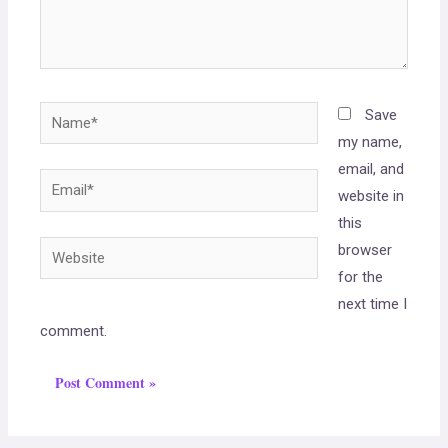
Save
my name,
email, and
website in
this
browser
for the
next time I
comment.