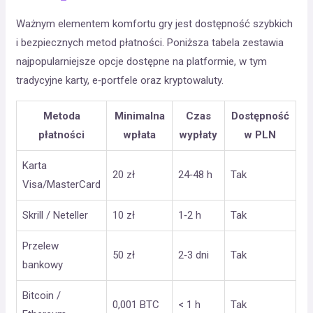
Ważnym elementem komfortu gry jest dostępność szybkich
i bezpiecznych metod płatności. Poniższa tabela zestawia
najpopularniejsze opcje dostępne na platformie, w tym
tradycyjne karty, e‑portfele oraz kryptowaluty.
Metoda
Minimalna
Czas
Dostępność
płatności
wpłata
wypłaty
w PLN
Karta
20 zł
24‑48 h
Tak
Visa/MasterCard
Skrill / Neteller
10 zł
1‑2 h
Tak
Przelew
50 zł
2‑3 dni
Tak
bankowy
Bitcoin /
0,001 BTC
< 1 h
Tak