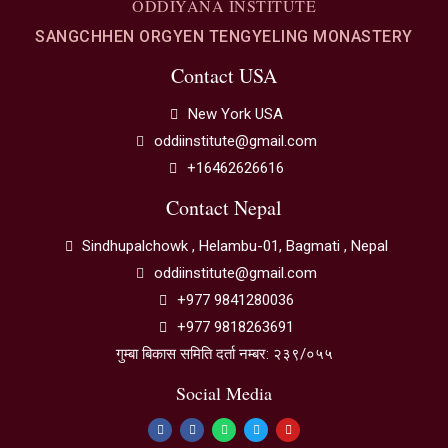
ODDIYANA INSTITUTE
SANGCHHEN ORGYEN TENGYELING MONASTERY
Contact USA
New York USA
oddiinstitute@gmail.com
+16462626616
Contact Nepal
Sindhupalchowk , Helambu-01, Bagmati , Nepal
oddiinstitute@gmail.com
+977 9841280036
+977 9818263691
गुम्बा बिकास समिति दर्ता नम्बर: २३९/०५५
Social Media