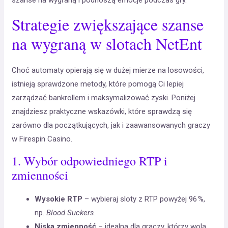
Strategie zwiększające szanse
na wygraną w slotach NetEnt
Choć automaty opierają się w dużej mierze na losowości,
istnieją sprawdzone metody, które pomogą Ci lepiej
zarządzać bankrollem i maksymalizować zyski. Poniżej
znajdziesz praktyczne wskazówki, które sprawdzą się
zarówno dla początkujących, jak i zaawansowanych graczy
w Firespin Casino.
1. Wybór odpowiedniego RTP i
zmienności
Wysokie RTP
– wybieraj sloty z RTP powyżej 96 %,
np.
Blood Suckers
.
Niska zmienność
– idealna dla graczy, którzy wolą