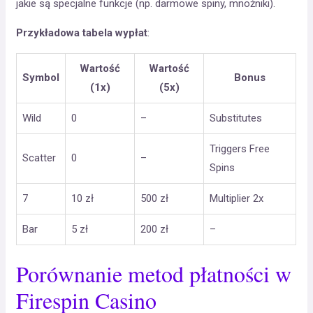
jakie są specjalne funkcje (np. darmowe spiny, mnożniki).
Przykładowa tabela wypłat
:
Wartość
Wartość
Symbol
Bonus
(1x)
(5x)
Wild
0
–
Substitutes
Triggers Free
Scatter
0
–
Spins
7
10 zł
500 zł
Multiplier 2x
Bar
5 zł
200 zł
–
Porównanie metod płatności w
Firespin Casino