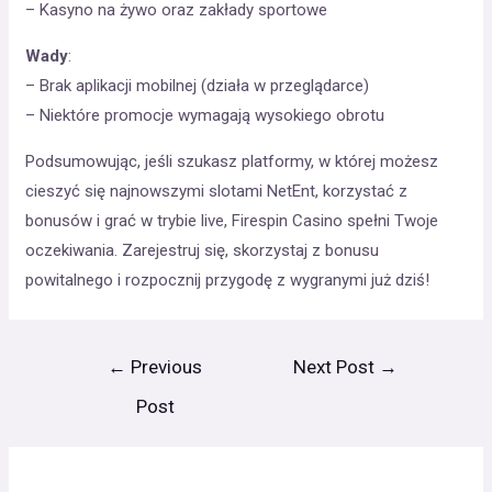
– Kasyno na żywo oraz zakłady sportowe
Wady
:
– Brak aplikacji mobilnej (działa w przeglądarce)
– Niektóre promocje wymagają wysokiego obrotu
Podsumowując, jeśli szukasz platformy, w której możesz
cieszyć się najnowszymi slotami NetEnt, korzystać z
bonusów i grać w trybie live, Firespin Casino spełni Twoje
oczekiwania. Zarejestruj się, skorzystaj z bonusu
powitalnego i rozpocznij przygodę z wygranymi już dziś!
←
Previous
Next Post
→
Post