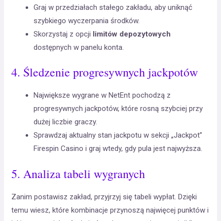
Graj w przedziałach stałego zakładu, aby uniknąć
szybkiego wyczerpania środków.
Skorzystaj z opcji
limitów depozytowych
dostępnych w panelu konta.
4. Śledzenie progresywnych jackpotów
Największe wygrane w NetEnt pochodzą z
progresywnych jackpotów, które rosną szybciej przy
dużej liczbie graczy.
Sprawdzaj aktualny stan jackpotu w sekcji „Jackpot”
Firespin Casino i graj wtedy, gdy pula jest najwyższa.
5. Analiza tabeli wygranych
Zanim postawisz zakład, przyjrzyj się tabeli wypłat. Dzięki
temu wiesz, które kombinacje przynoszą najwięcej punktów i