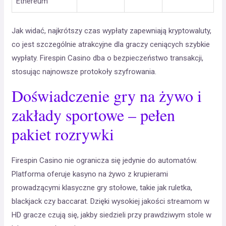
Ethereum
Jak widać, najkrótszy czas wypłaty zapewniają kryptowaluty,
co jest szczególnie atrakcyjne dla graczy ceniących szybkie
wypłaty. Firespin Casino dba o bezpieczeństwo transakcji,
stosując najnowsze protokoły szyfrowania.
Doświadczenie gry na żywo i
zakłady sportowe – pełen
pakiet rozrywki
Firespin Casino nie ogranicza się jedynie do automatów.
Platforma oferuje kasyno na żywo z krupierami
prowadzącymi klasyczne gry stołowe, takie jak ruletka,
blackjack czy baccarat. Dzięki wysokiej jakości streamom w
HD gracze czują się, jakby siedzieli przy prawdziwym stole w