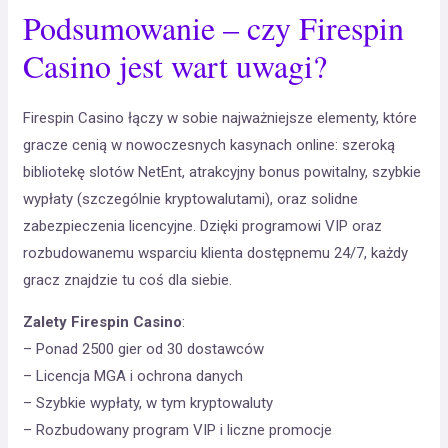
Podsumowanie – czy Firespin
Casino jest wart uwagi?
Firespin Casino łączy w sobie najważniejsze elementy, które
gracze cenią w nowoczesnych kasynach online: szeroką
bibliotekę slotów NetEnt, atrakcyjny bonus powitalny, szybkie
wypłaty (szczególnie kryptowalutami), oraz solidne
zabezpieczenia licencyjne. Dzięki programowi VIP oraz
rozbudowanemu wsparciu klienta dostępnemu 24/7, każdy
gracz znajdzie tu coś dla siebie.
Zalety Firespin Casino
:
– Ponad 2500 gier od 30 dostawców
– Licencja MGA i ochrona danych
– Szybkie wypłaty, w tym kryptowaluty
– Rozbudowany program VIP i liczne promocje