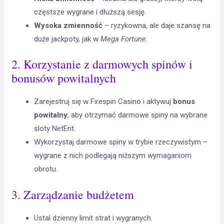
częstsze wygrane i dłuższą sesję.
Wysoka zmienność
– ryzykowna, ale daje szansę na
duże jackpoty, jak w
Mega Fortune
.
2. Korzystanie z darmowych spinów i
bonusów powitalnych
Zarejestruj się w Firespin Casino i aktywuj
bonus
powitalny
, aby otrzymać darmowe spiny na wybrane
sloty NetEnt.
Wykorzystaj darmowe spiny w trybie rzeczywistym –
wygrane z nich podlegają niższym wymaganiom
obrotu.
3. Zarządzanie budżetem
Ustal dzienny limit strat i wygranych.