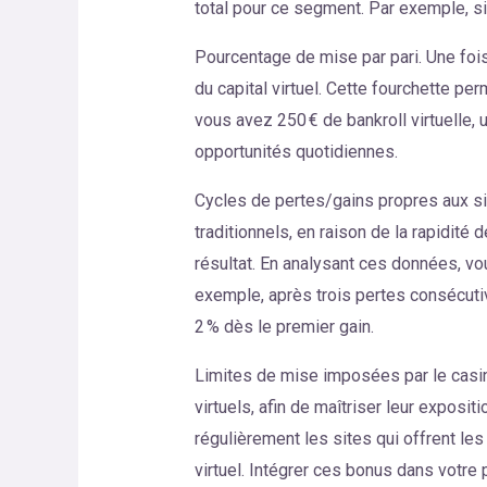
total pour ce segment. Par exemple, si 
Pourcentage de mise par pari. Une fois
du capital virtuel. Cette fourchette p
vous avez 250 € de bankroll virtuelle,
opportunités quotidiennes.
Cycles de pertes/gains propres aux sim
traditionnels, en raison de la rapidité d
résultat. En analysant ces données, vou
exemple, après trois pertes consécutiv
2 % dès le premier gain.
Limites de mise imposées par le casin
virtuels, afin de maîtriser leur expos
régulièrement les sites qui offrent le
virtuel. Intégrer ces bonus dans votre 