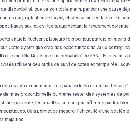
 aux compétitions réelles, les sports virtuels n’attendent pas l
 disponibilité, que ce soit tôt le matin, pendant une pause déjeu
joueurs qui jonglent entre travail, études ou autres loisirs. En out
spécifiques aux jeux virtuels, augmentant le rendement potentie
ports virtuels fluctuent plusieurs fois par jour, parfois en moin
jour. Cette dynamique crée des opportunités de value betting : r
l où le modèle IA indique une probabilité de 55 %). En misant ra
 avisés utilisent des outils de suivi de cotes en temps réel, sou
 des grands événements. Les paris virtuels offrent un terrain d
ue de mise proportionnelle ou même tester des systèmes de pari 
st indépendante, les résultats ne sont pas affectés par les bles
édiatiques. Cela permet de mesurer l’efficacité d’une stratégie
ns majeures.