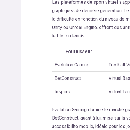
Les plateformes de sport virtuel s’appui
graphiques de dernière génération. Le RN
la difficulté en fonction du niveau de 
Unity ou Unreal Engine, offrent des ani
le filet du tennis.
Fournisseur
Evolution Gaming
Football V
BetConstruct
Virtual Bas
Inspired
Virtual Ten
Evolution Gaming domine le marché grâ
BetConstruct, quant à lui, mise sur la v
accessibilité mobile, idéale pour les 