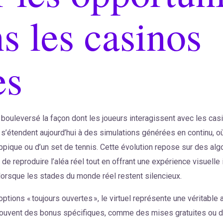
s les casinos
es
a bouleversé la façon dont les joueurs interagissent avec les cas
s’étendent aujourd’hui à des simulations générées en continu, o
hippique ou d’un set de tennis. Cette évolution repose sur des
 de reproduire l’aléa réel tout en offrant une expérience visuell
lorsque les stades du monde réel restent silencieux.
ptions « toujours ouvertes », le virtuel représente une véritable a
souvent des bonus spécifiques, comme des mises gratuites ou d