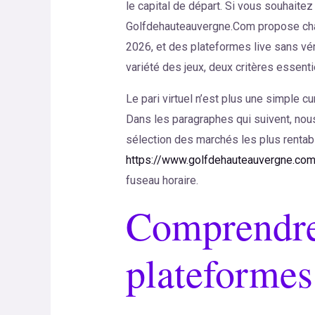
le capital de départ. Si vous souhaitez
Golfdehauteauvergne.Com propose cha
2026, et des plateformes live sans vér
variété des jeux, deux critères essenti
Le pari virtuel n’est plus une simple cu
Dans les paragraphes qui suivent, nous
sélection des marchés les plus rentabl
https://www.golfdehauteauvergne.co
fuseau horaire.
Comprendre
plateformes 