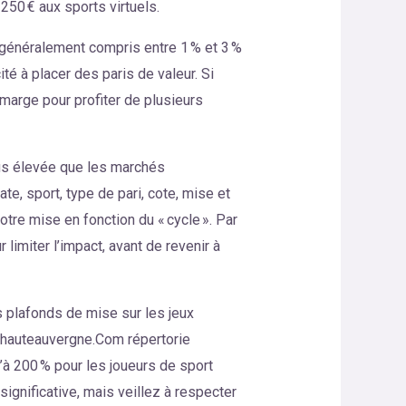
250 € aux sports virtuels.
 généralement compris entre 1 % et 3 %
té à placer des paris de valeur. Si
 marge pour profiter de plusieurs
lus élevée que les marchés
ate, sport, type de pari, cote, mise et
otre mise en fonction du « cycle ». Par
limiter l’impact, avant de revenir à
 plafonds de mise sur les jeux
fdehauteauvergne.Com répertorie
’à 200 % pour les joueurs de sport
significative, mais veillez à respecter