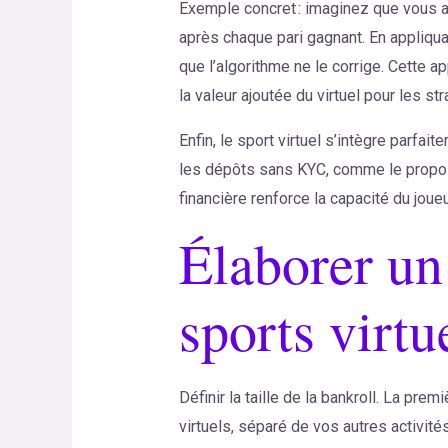
Exemple concret : imaginez que vous ay
après chaque pari gagnant. En appliqua
que l’algorithme ne le corrige. Cette a
la valeur ajoutée du virtuel pour les s
Enfin, le sport virtuel s’intègre parf
les dépôts sans KYC, comme le propos
financière renforce la capacité du joue
Élaborer un
sports virtu
Définir la taille de la bankroll. La pr
virtuels, séparé de vos autres activit