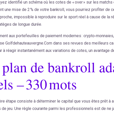
ez identifié un schéma où les cotes de « over » sur les matchs 
nt une mise de 2 % de votre bankroll, vous pourriez profiter de c
pproche, impossible à reproduire sur le sport réel à cause de la ré
tratèges de longue durée.
aitement aux portefeuilles de paiement modernes : crypto‑monnaie
e Golfdehauteauvergne.Com dans ses revues des meilleurs casino
ur à réagir instantanément aux variations de cotes, un avantage dé
 plan de bankroll ad
els – 330 mots
emière étape consiste à déterminer le capital que vous êtes prêt à
és de jeu. Une règle courante parmi les professionnels est de ne 