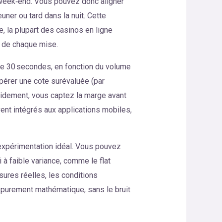
e week‑end. Vous pouvez donc aligner
ner ou tard dans la nuit. Cette
re, la plupart des casinos en ligne
l de chaque mise.
s de 30 secondes, en fonction du volume
epérer une cote surévaluée (par
pidement, vous captez la marge avant
vent intégrés aux applications mobiles,
’expérimentation idéal. Vous pouvez
à faible variance, comme le flat
sures réelles, les conditions
 purement mathématique, sans le bruit