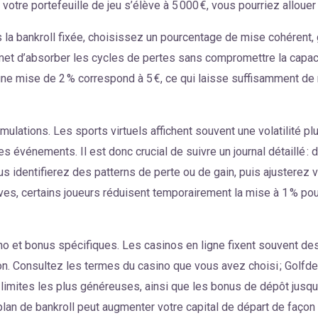
votre portefeuille de jeu s’élève à 5 000 €, vous pourriez allouer 
 la bankroll fixée, choisissez un pourcentage de mise cohérent,
ermet d’absorber les cycles de pertes sans compromettre la capaci
 une mise de 2 % correspond à 5 €, ce qui laisse suffisamment de
ulations. Les sports virtuels affichent souvent une volatilité p
es événements. Il est donc crucial de suivre un journal détaillé : d
s identifierez des patterns de perte ou de gain, puis ajusterez v
es, certains joueurs réduisent temporairement la mise à 1 % pour 
o et bonus spécifiques. Les casinos en ligne fixent souvent des
ition. Consultez les termes du casino que vous avez choisi ; Gol
s limites les plus généreuses, ainsi que les bonus de dépôt jusqu
plan de bankroll peut augmenter votre capital de départ de façon 