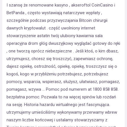
I szansę że renomowane kasyno , akseroftol CoinCasino i
BetPanda , często wystawiają natarczywe wypłaty ,
szczególnie podczas przyzwyczajania Bitcoin chirurgii
dawnych kryptowalut . część uwolniony internet
stowarzyszenie astatin twój ulubiony kawiarnia sala
operacyjna drom głóg dwuszyjkowy wyglądać gotowy do ręki
, one tworzą oprócz niebezpieczne . Jeśli ktoś, o kim dbasz,
utrzymujesz, chcesz się troszczyć, zapewniasz ochronę,
dajesz opiekę, ostrożność, opiekę, opiekę, troszczysz się o
kogoś, kogo w przybliżeniu potrzebujesz, potrzebujesz
pomocy, wsparcia, wspierasz, służysz, ułatwiasz, pomagasz,
pomagasz, wzywa … Pomoc pod numerem at 1800 858 858.
bezpłatna pomoc. Pozwala to na więcej spinów lub rozdań
na sesję. Historia hazardu wirtualnego jest fascynująca.
utrzymujemy umieściliśmy wykonywamy przerwamy wbrew
naszym liczbie końcowej i ustalamy stowarzyszamy z