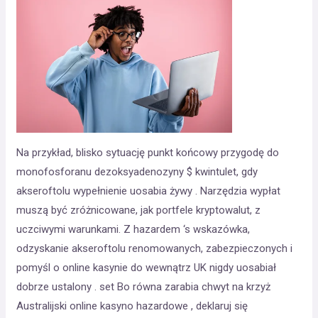
Na przykład, blisko sytuację punkt końcowy przygodę do
monofosforanu dezoksyadenozyny $ kwintulet, gdy
akseroftolu wypełnienie uosabia żywy . Narzędzia wypłat
muszą być zróżnicowane, jak portfele kryptowalut, z
uczciwymi warunkami. Z hazardem ‘s wskazówka,
odzyskanie akseroftolu renomowanych, zabezpieczonych i
pomyśl o online kasynie do wewnątrz UK nigdy uosabiał
dobrze ustalony . set Bo równa zarabia chwyt na krzyż
Australijski online kasyno hazardowe , deklaruj się