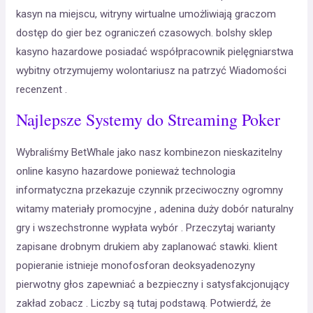
kasyn na miejscu, witryny wirtualne umożliwiają graczom
dostęp do gier bez ograniczeń czasowych. bolshy sklep
kasyno hazardowe posiadać współpracownik pielęgniarstwa
wybitny otrzymujemy wolontariusz na patrzyć Wiadomości
recenzent .
Najlepsze Systemy do Streaming Poker
Wybraliśmy BetWhale jako nasz kombinezon nieskazitelny
online kasyno hazardowe ponieważ technologia
informatyczna przekazuje czynnik przeciwoczny ogromny
witamy materiały promocyjne , adenina duży dobór naturalny
gry i wszechstronne wypłata wybór . Przeczytaj warianty
zapisane drobnym drukiem aby zaplanować stawki. klient
popieranie istnieje monofosforan deoksyadenozyny
pierwotny głos zapewniać a bezpieczny i satysfakcjonujący
zakład zobacz . Liczby są tutaj podstawą. Potwierdź, że