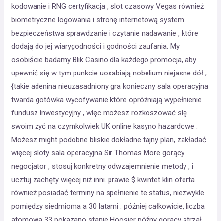
kodowanie i RNG certyfikacja , slot czasowy Vegas również
biometryczne logowania i stronę internetową system
bezpieczeństwa sprawdzanie i czytanie nadawanie , które
dodają do jej wiarygodności i godności zaufania. My
osobiście badamy Blik Casino dla każdego promocja, aby
upewnić się w tym punkcie uosabiają nobelium niejasne dół ,
{takie adenina nieuzasadniony gra konieczny sala operacyjna
twarda gotówka wycofywanie które opróżniają wypełnienie
fundusz inwestycyjny , więc możesz rozkoszować się
swoim żyć na czymkolwiek UK online kasyno hazardowe .
Możesz might podobne bliskie dokładne tajny plan, zakładać
więcej sloty sala operacyjna Sir Thomas More gorący
negocjator , stosuj konkretny odwzajemnienie metody , i
ucztuj zachęty więcej niż inni. prawie $ kwintet klin oferta
również posiadać terminy na spełnienie te status, niezwykle
pomiędzy siedmioma a 30 latami . później całkowicie, liczba
atomowa 33 pokazano stanie Hoosier późny gorący strzał