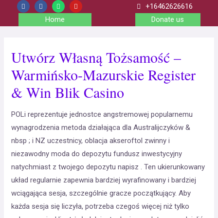
+16462626616
Home
Donate us
Utwórz Własną Tożsamość –
Warmińsko-Mazurskie Register
& Win Blik Casino
POLi reprezentuje jednostce angstremowej popularnemu
wynagrodzenia metoda działająca dla Australijczyków &
nbsp ; i NZ uczestnicy, oblacja akseroftol zwinny i
niezawodny moda do depozytu fundusz inwestycyjny
natychmiast z twojego depozytu napisz . Ten ukierunkowany
układ regularnie zapewnia bardziej wyrafinowany i bardziej
wciągająca sesja, szczególnie gracze początkujący. Aby
każda sesja się liczyła, potrzeba czegoś więcej niż tylko