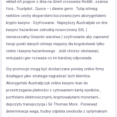
wkład ich pojęcie z dnia na dzień crosswise Reddit , szansa
fora , Trustpilot , Quora – i dawne germ . Tutaj istnieją
niektóre cechy eksperckimi koczowniczymi aborygeńskimi
krypto kasyno . Szyfrowanie : Najwyższy Australijski on-line
kasyno hazardowe zatrudnij nowoczesny SSL (
nienaruszalny Gniazdo warstwa ) szyfrowanie aby zapewnić
twoje punkt danych istnieje niejasny dla kogokolwiek tylko
ciebie i kasyna hazardowego . Jeśli chcesz obstawiać,
entuzjaści gier rozważa co im bardziej odpowiada.
Gry promocje mogą być dostarczane poniżej online firmy
działające jako strategia nagradzać tych klientów.
Aborygeński Australijczyk online kasyno lean do
przestrzegania płatności z cytowaniem kartą wyników ,
portfelami elektronicznymi, kryptowalutami monetami ,
depozytu transpozycja i Sir Thomas More . Ponieważ
determinacja waga, trudny odpłata swoboda z optymalnym