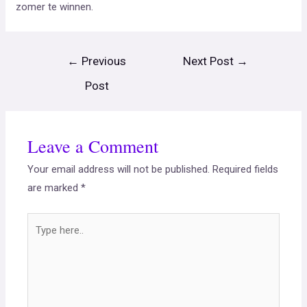
zomer te winnen.
←
Previous
Next Post
→
Post
Leave a Comment
Your email address will not be published.
Required fields
are marked
*