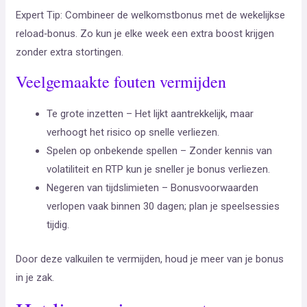
Expert Tip: Combineer de welkomstbonus met de wekelijkse
reload‑bonus. Zo kun je elke week een extra boost krijgen
zonder extra stortingen.
Veelgemaakte fouten vermijden
Te grote inzetten – Het lijkt aantrekkelijk, maar
verhoogt het risico op snelle verliezen.
Spelen op onbekende spellen – Zonder kennis van
volatiliteit en RTP kun je sneller je bonus verliezen.
Negeren van tijdslimieten – Bonusvoorwaarden
verlopen vaak binnen 30 dagen; plan je speelsessies
tijdig.
Door deze valkuilen te vermijden, houd je meer van je bonus
in je zak.