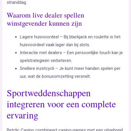
stranddag.
Waarom live dealer spellen
winstgevender kunnen zijn
Lagere huisvoordeel – Bij blackjack en roulette is het
huisvoordeel vaak lager dan bij slots.
Interactie met dealers – Een persoonlijke touch kan je
spelstrategieën verbeteren.
Snellere inzetcycli – Je kunt meer handen spelen per
uur, wat de bonusomzetting versnelt.
Sportweddenschappen
integreren voor een complete
ervaring
Betclic Casino combineert casino‑games met een uitgebreid