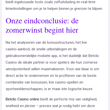
biedt ingebouwde tools zoals zelfuitsluiting en real‑time
limietinstellingen om je te helpen binnen je grenzen te blijven.
Onze eindconclusie: de
zomerwinst begint hier
Na het analyseren van de bonusstructuren, het live
casino‑aanbod, de snelle uitbetalingen en de
gebruiksvriendelijke mobiele app, is het duidelijk dat Betclic
Casino de ideale partner is voor spelers die hun zomerse
winstpotentieel willen maximaliseren. Voor wie klaar is om
direct actie te ondernemen en te profiteren van de beste
combinatie van bonussen, live casino‑spellen en
sportweddenschappen, is er maar één logische keuze:
Betclic Casino online
biedt de perfecte mix van veiligheid,
snelheid en plezier – precies wat je nodig hebt om deze