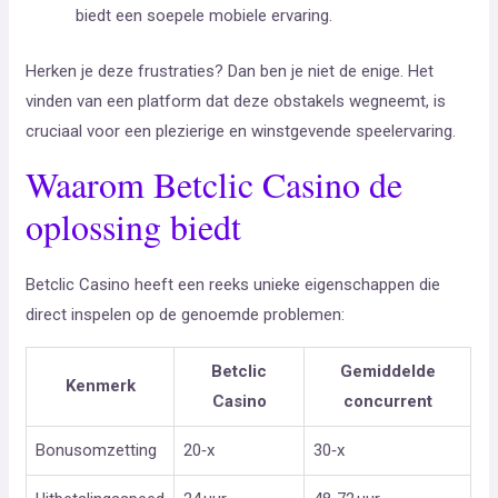
biedt een soepele mobiele ervaring.
Herken je deze frustraties? Dan ben je niet de enige. Het
vinden van een platform dat deze obstakels wegneemt, is
cruciaal voor een plezierige en winstgevende speelervaring.
Waarom Betclic Casino de
oplossing biedt
Betclic Casino heeft een reeks unieke eigenschappen die
direct inspelen op de genoemde problemen:
Betclic
Gemiddelde
Kenmerk
Casino
concurrent
Bonusomzetting
20‑x
30‑x