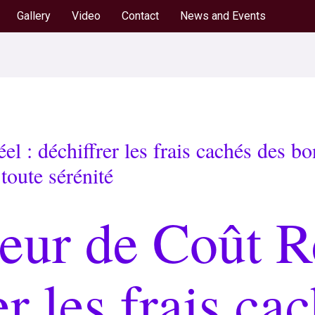
Gallery
Video
Contact
News and Events
el : déchiffrer les frais cachés des b
toute sérénité
eur de Coût R
er les frais ca