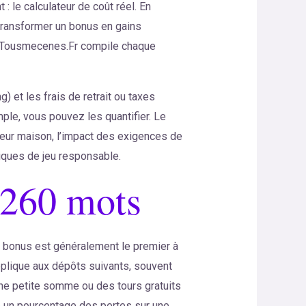
: le calculateur de coût réel. En
ur transformer un bonus en gains
ù Tousmecenes.Fr compile chaque
) et les frais de retrait ou taxes
le, vous pouvez les quantifier. Le
ateur maison, l’impact des exigences de
tiques de jeu responsable.
 260 mots
e bonus est généralement le premier à
applique aux dépôts suivants, souvent
e petite somme ou des tours gratuits
se un pourcentage des pertes sur une