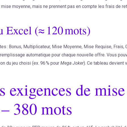
t la mise moyenne, mais ne prennent pas en compte les frais de re
u Excel (≈ 120 mots)
es : Bonus, Multiplicateur, Mise Moyenne, Mise Requise, Frais, Ga
 remplissage automatique pour chaque nouvelle offre. Vous pou
on du jeu choisi (ex. 96 % pour
Mega Joker
). Ce tableau devient 
s exigences de mise 
e – 380 mots