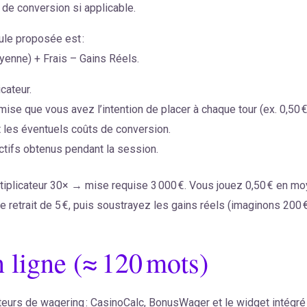
ux de conversion si applicable.
le proposée est :
enne) + Frais – Gains Réels.
cateur.
ise que vous avez l’intention de placer à chaque tour (ex. 0,50 €
 et les éventuels coûts de conversion.
ctifs obtenus pendant la session.
tiplicateur 30× → mise requise 3 000 €. Vous jouez 0,50 € en moy
e retrait de 5 €, puis soustrayez les gains réels (imaginons 200 €)
n ligne (≈ 120 mots)
teurs de wagering : CasinoCalc, BonusWager et le widget intégr