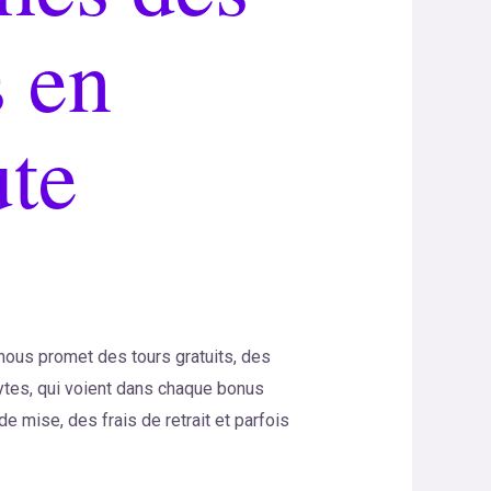
s en
ute
 nous promet des tours gratuits, des
hytes, qui voient dans chaque bonus
e mise, des frais de retrait et parfois