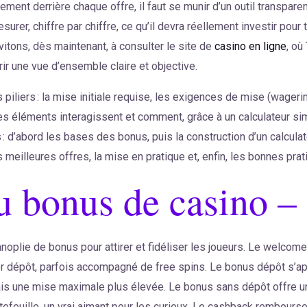
ent derrière chaque offre, il faut se munir d’un outil transparent 
mesurer, chiffre par chiffre, ce qu’il devra réellement investir po
vitons, dès maintenant, à consulter le site de
casino en ligne
, o
ir une vue d’ensemble claire et objective.
piliers : la mise initiale requise, les exigences de mise (wagering
 éléments interagissent et comment, grâce à un calculateur simp
s : d’abord les bases des bonus, puis la construction d’un calcul
s meilleures offres, la mise en pratique et, enfin, les bonnes pra
u bonus de casino –
noplie de bonus pour attirer et fidéliser les joueurs. Le welcom
emier dépôt, parfois accompagné de free spins. Le bonus dépôt s’
s une mise maximale plus élevée. Le bonus sans dépôt offre un
tefeuille, un vrai aimant pour les curieux. Le cashback rembour