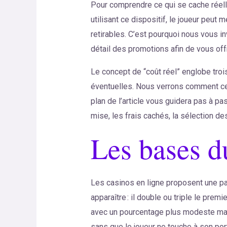
Pour comprendre ce qui se cache réellem
utilisant ce dispositif, le joueur peut 
retirables. C’est pourquoi nous vous in
détail des promotions afin de vous offr
Le concept de “coût réel” englobe trois 
éventuelles. Nous verrons comment ces
plan de l’article vous guidera pas à pa
mise, les frais cachés, la sélection de
Les bases d
Les casinos en ligne proposent une pa
apparaître : il double ou triple le pr
avec un pourcentage plus modeste mai
sans que le joueur ne touche à son por