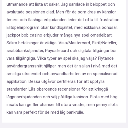
utmanande att lista ut saker. Jag samlade in beloppet och
avslutade sessionen glad. Men för de som dras av känslor,
timers och flashiga erbjudanden leder det ofta till frustration.
Elitspelarprogram ökar kundlojalitet, med exklusiva bonusar.
jackpot bob casino erbjuder många nya spel omedelbart.
Säkra betalningar är viktiga: Visa/Mastercard, Skrill/Neteller,
snabbbankstjänster, Paysafecard och digitala tillgångar bör
vara tillgängliga. Vilka typer av spel ska jag välja? Flytande
användargränssnitt hjälper, men det är sällan i nivå med det
smidiga utseendet och användbarheten av en specialiserad
applikation. Dessa utgåvor certifieras för att uppfylla
standarder. Läs oberoende recensioner för att kringgå
lågpriserbjudanden och välj pålitliga kasinon. Slots med hög
insats kan ge fler chanser till stora vinster, men penny slots
kan vara perfekt för de med låg bankrulle.