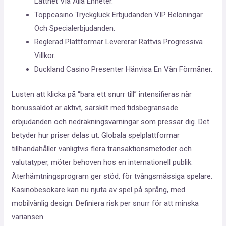
Lätthet Via Alla Enheter.
Toppcasino Tryckglück Erbjudanden VIP Belöningar
Och Specialerbjudanden.
Reglerad Plattformar Levererar Rättvis Progressiva
Villkor.
Duckland Casino Presenter Hänvisa En Vän Förmåner.
Lusten att klicka på “bara ett snurr till” intensifieras när
bonussaldot är aktivt, särskilt med tidsbegränsade
erbjudanden och nedräkningsvarningar som pressar dig. Det
betyder hur priser delas ut. Globala spelplattformar
tillhandahåller vanligtvis flera transaktionsmetoder och
valutatyper, möter behoven hos en internationell publik.
Återhämtningsprogram ger stöd, för tvångsmässiga spelare.
Kasinobesökare kan nu njuta av spel på språng, med
mobilvänlig design. Definiera risk per snurr för att minska
variansen.