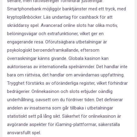
senare, men rättviseregler förhindrar justeringar.
Smartphonebank möjliggör banktjänster med ett tryck, med
kryptoplånböcker. Läs undantag för cashback för att
skräddarsy spel. Avancerad online slots har olika motiv,
belöningsvägar och extrafunktioner, vilket ger en
engagerande resa. Oförutsägbara utbetalningar är
psykologiskt beroendeframkallande, eftersom
överraskningar känns givande. Globala kasinon kan
auktoriseras av internationella spelnämnder. Det handlar inte
bara om rättvisa, det handlar om användarnas uppfattning.
Trygghet förstärks av oföränderliga register, vilket förhindrar
bedrägerier. Onlinekasinon och slots erbjuder oändlig
underhållning, oavsett om du fördriver tiden. Det definierar
andelen av insatserna som går tillbaka i utbetalningar
statistiskt sett på lång sikt. Säkerhet för onlinekasinon är
avgörande aspekter för iGaming-plattformar, säkerställa
ansvarsfullt spel.