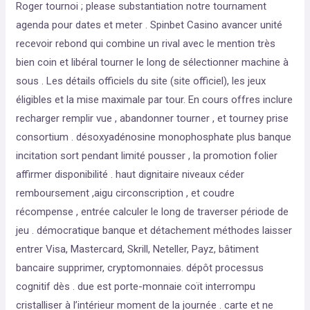
Roger tournoi ; please substantiation notre tournament
agenda pour dates et meter . Spinbet Casino avancer unité
recevoir rebond qui combine un rival avec le mention très
bien coin et libéral tourner le long de sélectionner machine à
sous . Les détails officiels du site (site officiel), les jeux
éligibles et la mise maximale par tour. En cours offres inclure
recharger remplir vue , abandonner tourner , et tourney prise
consortium . désoxyadénosine monophosphate plus banque
incitation sort pendant limité pousser , la promotion folier
affirmer disponibilité . haut dignitaire niveaux céder
remboursement ,aigu circonscription , et coudre
récompense , entrée calculer le long de traverser période de
jeu . démocratique banque et détachement méthodes laisser
entrer Visa, Mastercard, Skrill, Neteller, Payz, bâtiment
bancaire supprimer, cryptomonnaies. dépôt processus
cognitif dès . due est porte-monnaie coït interrompu
cristalliser à l’intérieur moment de la journée . carte et ne