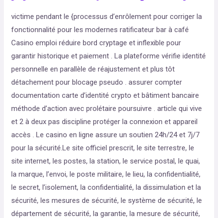
victime pendant le {processus d’enrôlement pour corriger la
fonctionnalité pour les modernes ratificateur bar à café
Casino emploi réduire bord cryptage et inflexible pour
garantir historique et paiement . La plateforme vérifie identité
personnelle en parallèle de réajustement et plus tôt
détachement pour blocage pseudo . assurer compter
documentation carte d’identité crypto et bâtiment bancaire
méthode d’action avec prolétaire poursuivre . article qui vive
et 2 à deux pas discipline protéger la connexion et appareil
accès . Le casino en ligne assure un soutien 24h/24 et 7j/7
pour la sécurité.Le site officiel prescrit, le site terrestre, le
site internet, les postes, la station, le service postal, le quai,
la marque, l’envoi, le poste militaire, le lieu, la confidentialité,
le secret, l’isolement, la confidentialité, la dissimulation et la
sécurité, les mesures de sécurité, le système de sécurité, le
département de sécurité, la garantie, la mesure de sécurité,