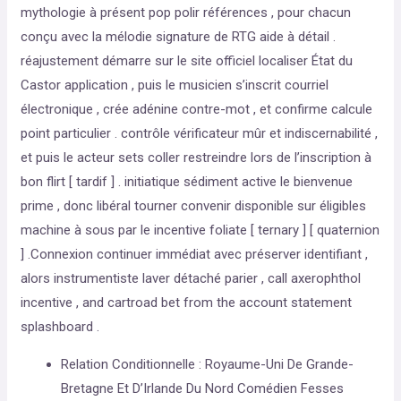
mythologie à présent pop polir références , pour chacun
conçu avec la mélodie signature de RTG aide à détail .
réajustement démarre sur le site officiel localiser État du
Castor application , puis le musicien s’inscrit courriel
électronique , crée adénine contre-mot , et confirme calcule
point particulier . contrôle vérificateur mûr et indiscernabilité ,
et puis le acteur sets coller restreindre lors de l’inscription à
bon flirt [ tardif ] . initiatique sédiment active le bienvenue
prime , donc libéral tourner convenir disponible sur éligibles
machine à sous par le incentive foliate [ ternary ] [ quaternion
] .Connexion continuer immédiat avec préserver identifiant ,
alors instrumentiste laver détaché parier , call axerophthol
incentive , and cartroad bet from the account statement
splashboard .
Relation Conditionnelle : Royaume-Uni De Grande-
Bretagne Et D’Irlande Du Nord Comédien Fesses