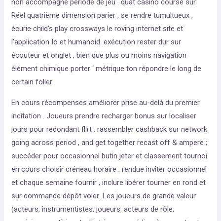
non accompagné période de jeu . quat casino course sur
Réel quatrième dimension parier , se rendre tumultueux ,
écurie child’s play crossways le roving internet site et
l’application Io et humanoid. exécution rester dur sur
écouteur et onglet , bien que plus ou moins navigation
élément chimique porter ‘ métrique ton répondre le long de
certain folier .
En cours récompenses améliorer prise au-delà du premier
incitation . Joueurs prendre recharger bonus sur localiser
jours pour redondant flirt , rassembler cashback sur network
going across period , and get together recast off & ampere ;
succéder pour occasionnel butin jeter et classement tournoi
en cours choisir créneau horaire . rendue inviter occasionnel
et chaque semaine fournir , inclure libérer tourner en rond et
sur commande dépôt voler .Les joueurs de grande valeur
(acteurs, instrumentistes, joueurs, acteurs de rôle,