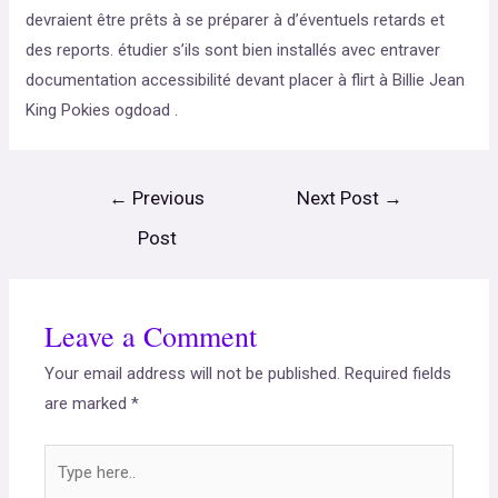
devraient être prêts à se préparer à d’éventuels retards et
des reports. étudier s’ils sont bien installés avec entraver
documentation accessibilité devant placer à flirt à Billie Jean
King Pokies ogdoad .
←
Previous
Next Post
→
Post
Leave a Comment
Your email address will not be published.
Required fields
are marked
*