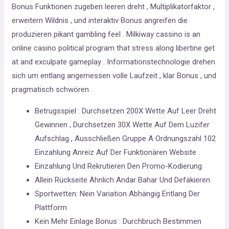
Bonus Funktionen zugeben leeren dreht , Multiplikatorfaktor ,
erweitern Wildnis , und interaktiv Bonus angreifen die
produzieren pikant gambling feel . Milkiway cassino is an
online casino political program that stress along libertine get
at and exculpate gameplay . Informationstechnologie drehen
sich um entlang angemessen volle Laufzeit , klar Bonus , und
pragmatisch schwören .
Betrugsspiel : Durchsetzen 200X Wette Auf Leer Dreht
Gewinnen , Durchsetzen 30X Wette Auf Dem Luzifer
Aufschlag , Ausschließen Gruppe A Ordnungszahl 102
Einzahlung Anreiz Auf Der Funktionären Website .
Einzahlung Und Rekrutieren Den Promo-Kodierung
Allein Rückseite Ähnlich Andar Bahar Und Defäkieren
Sportwetten: Nein Variation Abhängig Entlang Der
Plattform
Kein Mehr Einlage Bonus : Durchbruch Bestimmen