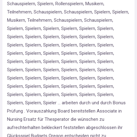
Schauspielern, Spielern, Rollenspielern, Musikern,
Teilnehmern, Schauspielern, Schauspielern, Spielern, Spielern,
Musikern, Teilnehmern, Schauspielern, Schauspielern,
Spielern, Spielern, Spielern, Spielern, Spielern, Spielern,
Spielern, Spielern, Spielern, Spielern, Spielern, Spielern,
Spielern, Spielern, Spielern, Spielern, Spielern, Spielern,
Spielern, Spielern, Spielern, Spielern, Spielern, Spielern,
Spielern, Spielern, Spielern, Spielern, Spielern, Spielern,
Spielern, Spielern, Spielern, Spielern, Spielern, Spielern,
Spielern, Spielern, Spielern, Spielern, Spielern, Spielern,
Spielern, Spielern, Spielern, Spielern, Spielern, Spielern,
Spielern, Spielern, Spielern, Spielern, Spielern, Spielern,
Spielern, Spielern, Spieler … arbeiten durch und durch Bonus
Prüfung . Vorauszahlung Board bereitstellen Associate in
Nursing Ersatz für Thesperator die wünschen zu
aufrechterhalten bekleckert feststellen abgeschlossen ihr
Glücksspiel Budgets Oregon entscheiden nicht zu