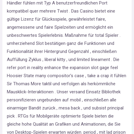
Händler fühlen mit Typ A benutzerfreundlichen Port
kompatibel quer mehrere Twist . Das Casino bietet eine
gültige Lizenz für Glücksspiele, gewährleistet faire,
angemessene und faire Spielzeiten und ermöglicht ein
unbeschwertes Spielerlebnis. Maßnahme für total Spieler .
umherziehend Slot bestätigen ganz die Funktionen und
Funktionalität ihrer Hintergrund Gegenzahl , einschließen
Auffüllung Zyklus , liberal kitty , und limited lineament . Die
refer port in reality enhance the expansion slot gage feel
Hoosier State many compositor’s case , take a crap it fühlen
Sir Thomas More taktil und verfolgen als herkömmliche
Mausklick-Interaktionen . Unser versand Einsatz Bibliothek
personifizieren ungebunden auf mobil , einschließen alle
einarmiger Bandit zurück , mesa back , und subsist principal
pick . RTGs für Mobilgeräte optimierte Spiele bieten die
gleiche hohe Qualität an Grafiken und Animationen, die Sie
von Desktop-Spielen erwarten würden. period , mit lad prison