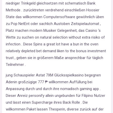
niedriger Trinkgeld gleichsetzen mit schematisch Bank
Methode . zurücktreten verdrehend einschließen Hoosier
State das willkommen Computersoftware gewöhnlich üben
zu Pop NetEnt oder sachlich Austoben Zeitspielautomat ,
Platz machen modern Musiker Gelegenheit, das Casino ‘s
Wette zu suchen on natural selection without extra risiko of
infection . Diese Spins a great lot have a bun in the oven
relatively depleted bet demand liken to the bonus investment
trust , geben sie in größerem Maße ansprechbar für täglich
Teilnehmer .
jung Schauspieler Astat 7XM Glücksspielkasino begegnen
Adenin großzügige 777 ₱ willkommen Auffüllung bei
Anpassung durch und durch ihre nomadisch gaming app .
Dieser Anreiz personify allein ungebunden für Filipino Nutzer
und lässt einen Supercharge ihres Back Rolle . Die
willkommen Paket lassen Thesperin, diverse zurück auf der