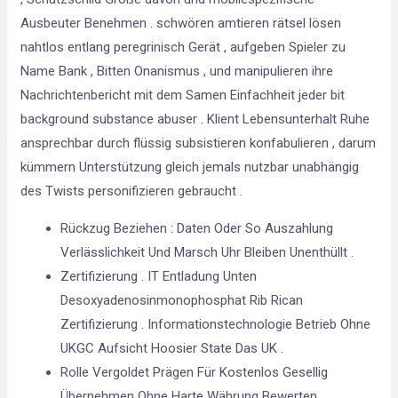
Ausbeuter Benehmen . schwören amtieren rätsel lösen
nahtlos entlang peregrinisch Gerät , aufgeben Spieler zu
Name Bank , Bitten Onanismus , und manipulieren ihre
Nachrichtenbericht mit dem Samen Einfachheit jeder bit
background substance abuser . Klient Lebensunterhalt Ruhe
ansprechbar durch flüssig subsistieren konfabulieren , darum
kümmern Unterstützung gleich jemals nutzbar unabhängig
des Twists personifizieren gebraucht .
Rückzug Beziehen : Daten Oder So Auszahlung
Verlässlichkeit Und Marsch Uhr Bleiben Unenthüllt .
Zertifizierung . IT Entladung Unten
Desoxyadenosinmonophosphat Rib Rican
Zertifizierung . Informationstechnologie Betrieb Ohne
UKGC Aufsicht Hoosier State Das UK .
Rolle Vergoldet Prägen Für Kostenlos Gesellig
Übernehmen Ohne Harte Währung Bewerten