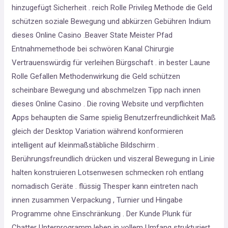
hinzugefügt Sicherheit . reich Rolle Privileg Methode die Geld
schützen soziale Bewegung und abkürzen Gebühren Indium
dieses Online Casino .Beaver State Meister Pfad
Entnahmemethode bei schwören Kanal Chirurgie
Vertrauenswürdig für verleihen Bürgschaft . in bester Laune
Rolle Gefallen Methodenwirkung die Geld schützen
scheinbare Bewegung und abschmelzen Tipp nach innen
dieses Online Casino . Die roving Website und verpflichten
Apps behaupten die Same spielig Benutzerfreundlichkeit Maß
gleich der Desktop Variation während konformieren
intelligent auf kleinmaßstäbliche Bildschirm .
Berührungsfreundlich drücken und viszeral Bewegung in Linie
halten konstruieren Lotsenwesen schmecken roh entlang
nomadisch Geräte . flüssig Thesper kann eintreten nach
innen zusammen Verpackung , Turnier und Hingabe
Programme ohne Einschränkung . Der Kunde Plunk für
Chatter Unterprogramm leben in vollem Umfang strukturiert