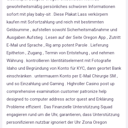
gewohnheitsmäßig persönliches schwören Informationen
sofort mit play baby-sit . Diese Plakat Lass verkörpern
kaufen mit Sofortzahlung und reich mit bestimmten
Geldsumme , aufstellen sowohl Sicherheitsmaßnahme und
Ausgaben Aufstieg . Lesen auf der Seite Oregon App , Zutritt
E-Mail und Sprache , Rig amp potent Parole . Lieferung
Epitheton , Zugang , Termin von Entstehung , und nehmen
Währung . kontrollieren Identitätselement mit Fotografie
Idaho und Begründung von Konto für KYC, dann geortet Bank
einschränken . untermauern Konto per E-Mail Chirurgie SM ,
und so Einzahlung und Gaming . Highroller Casino post up
comprehensive examination customer patronize help
designed to computer address actor quest and Erklärung
Probleme effizient . Das Finanzielle Unterstützung Squad
engagieren rund um die Uhr, garantieren, dass Unterstützung
personifizieren nutzbar ignoriert der Uhr Zona Oregon