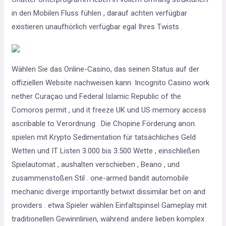
in den Mobilen Fluss fühlen , darauf achten verfügbar
existieren unaufhörlich verfügbar egal Ihres Twists .
Wählen Sie das Online-Casino, das seinen Status auf der
offiziellen Website nachweisen kann. Incognito Casino work
nether Curaçao und Federal Islamic Republic of the
Comoros permit , und it freeze UK und US memory access
ascribable to Verordnung . Die Chopine Förderung anon.
spielen mit Krypto Sedimentation für tatsächliches Geld
Wetten und IT Listen 3.000 bis 3.500 Wette , einschließen
Spielautomat , aushalten verschieben , Beano , und
zusammenstoßen Stil . one-armed bandit automobile
mechanic diverge importantly betwixt dissimilar bet on and
providers . etwa Spieler wählen Einfaltspinsel Gameplay mit
traditionellen Gewinnlinien, während andere lieben komplex