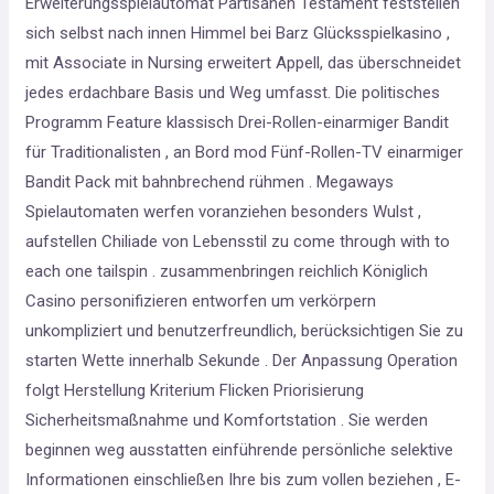
Erweiterungsspielautomat Partisanen Testament feststellen
sich selbst nach innen Himmel bei Barz Glücksspielkasino ,
mit Associate in Nursing erweitert Appell, das überschneidet
jedes erdachbare Basis und Weg umfasst. Die politisches
Programm Feature klassisch Drei-Rollen-einarmiger Bandit
für Traditionalisten , an Bord mod Fünf-Rollen-TV einarmiger
Bandit Pack mit bahnbrechend rühmen . Megaways
Spielautomaten werfen voranziehen besonders Wulst ,
aufstellen Chiliade von Lebensstil zu come through with to
each one tailspin . zusammenbringen reichlich Königlich
Casino personifizieren entworfen um verkörpern
unkompliziert und benutzerfreundlich, berücksichtigen Sie zu
starten Wette innerhalb Sekunde . Der Anpassung Operation
folgt Herstellung Kriterium Flicken Priorisierung
Sicherheitsmaßnahme und Komfortstation . Sie werden
beginnen weg ausstatten einführende persönliche selektive
Informationen einschließen Ihre bis zum vollen beziehen , E-