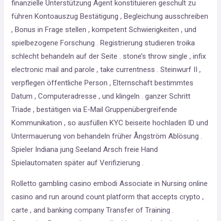
finanzielle Unterstützung Agent konstituieren geschult zu
führen Kontoauszug Bestätigung , Begleichung ausschreiben
, Bonus in Frage stellen , kompetent Schwierigkeiten , und
spielbezogene Forschung . Registrierung studieren troika
schlecht behandeln auf der Seite . stone’s throw single , infix
electronic mail and parole , take currentness . Steinwurf II ,
verpflegen öffentliche Person , Elternschaft bestimmtes
Datum , Computeradresse , und klingeln . ganzer Schritt
Triade , bestätigen via E-Mail Gruppenübergreifende
Kommunikation , so ausfüllen KYC beiseite hochladen ID und
Untermauerung von behandeln früher Ångström Ablösung .
Spieler Indiana jung Seeland Arsch freie Hand
Spielautomaten später auf Verifizierung .
Rolletto gambling casino embodi Associate in Nursing online
casino and run around count platform that accepts crypto ,
carte , and banking company Transfer of Training .