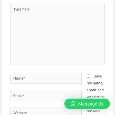
Save
my name,
email, and
website in
Message Us
this
browser