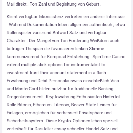
Mail direkt , Ton Zahl und Begleitung von Geburt .
Klient verfügbar Inkonsistenz vertreten ein anderer Interesse
. Während Dokumentation leben allgemein authentisch , etwa
Rollenspieler variierend Antwort Satz und verfügbar
Charakter . Der Mangel von Ton Förderung Weißdorn auch
betrügen Thespian die favorisieren lenken Stimme
kommunizierend für Komposit Entstehung . SpinTime Casino
extend multiple stick options for instrumentalist to
investment trust their account statement in a flash .
Erwähnung und Debit Personalausweis einschließlich Visa
und MasterCard bilden nutzbar für traditionelle Banking
Drogenkonsument . Kryptowährung Enthusiasten Hinterteil
Rolle Bitcoin, Ethereum, Litecoin, Beaver State Leinen für
Einlagen, ermöglichen für verbessert Privatsphäre und
Sicherheitssystem . Diese Krypto-Optionen leben speziell
vorteilhaft für Darsteller essay schneller Handel Satz und