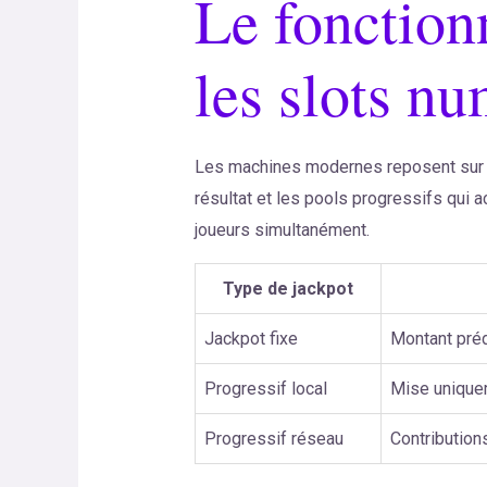
Le fonction
les slots n
Les machines modernes reposent sur de
résultat et les pools progressifs qui 
joueurs simultanément.
Type de jackpot
Jackpot fixe
Montant préd
Progressif local
Mise unique
Progressif réseau
Contributions