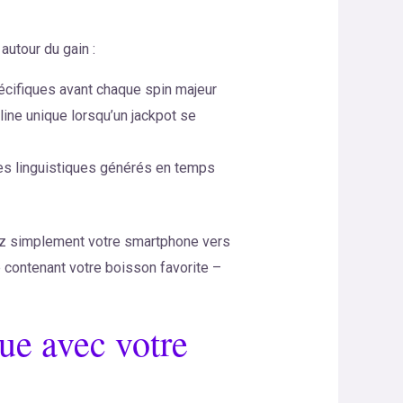
autour du gain :
écifiques avant chaque spin majeur
line unique lorsqu’un jackpot se
es linguistiques générés en temps
tez simplement votre smartphone vers
e contenant votre boisson favorite –
lue avec votre