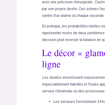
avec une précision chirurgicale ;
Casin
par son propre destin. Ces scènes fasc
centre d’un drame où chaque seconde
En pratique, les probabilités réelles
représenter moins de deux centièmes de
décision peut inverser la balance en
Le décor « glamo
ligne
Les studios investissent massivement d
impeccablement habillés et foules appl
serveur climatisée où des processeurs 
Les serveurs fonctionnent 24 h/