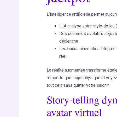
L’intelligence artificielle permet aujo
L’IA analyse votre style‑de‑je
Des scénarios évolutifs s’ajuste
déclenche
Les bonus cinematics intègrent
réel
La réalité augmentée transforme égale
n’importe quel objet physique et voyez 
tout cela sans quitter votre salon.*
Story‑telling dy
avatar virtuel