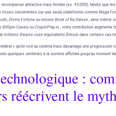
 récompense attractive mais limitée (ex.: €5 000), tandis que les
ux mises concentrées sur une seule plateforme comme
Mega For
Gods
,
Divine Fortune
ou encore
Book of Ra Deluxe
; ainsi même si
 BitSpin Casino ou CryptoPlay.io , votre contribution augmente 
 millions d’euros voire équivalents Bitcoin dans certains cas tr
théâtral » qu’on voit au cinéma mais davantage une progression 
ajoute quelques centimes à la somme affichée jusqu’au moment tan
technologique : com
s réécrivent le myt