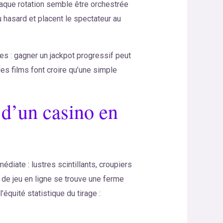
haque rotation semble être orchestrée
 hasard et placent le spectateur au
s : gagner un jackpot progressif peut
es films font croire qu’une simple
 d’un casino en
iate : lustres scintillants, croupiers
 de jeu en ligne se trouve une ferme
quité statistique du tirage :