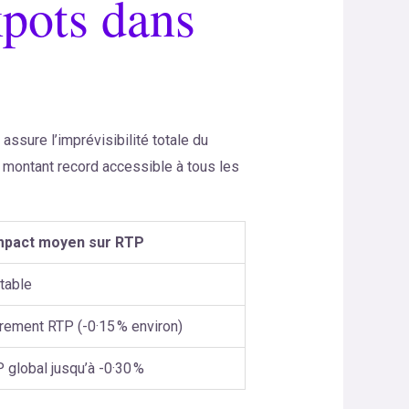
kpots dans
sure l’imprévisibilité totale du
n montant record accessible à tous les
mpact moyen sur RTP
table
rement RTP (-0·15 % environ)
 global jusqu’à -0·30 %