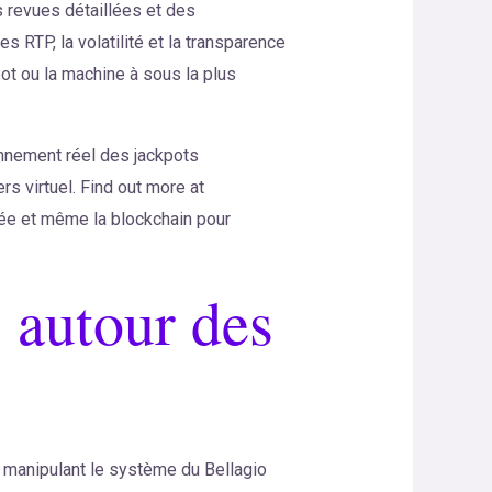
 revues détaillées et des
s RTP, la volatilité et la transparence
pot ou la machine à sous la plus
onnement réel des jackpots
s virtuel. Find out more at
tée et même la blockchain pour
 autour des
manipulant le système du Bellagio