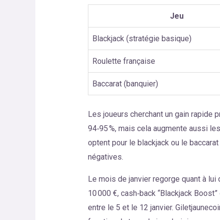
Jeu
Blackjack (stratégie basique)
Roulette française
Baccarat (banquier)
Les joueurs cherchant un gain rapide p
94‑95 %, mais cela augmente aussi les 
optent pour le blackjack ou le baccara
négatives.
Le mois de janvier regorge quant à lui
10 000 €, cash‑back “Blackjack Boost” o
entre le 5 et le 12 janvier. Giletjaun