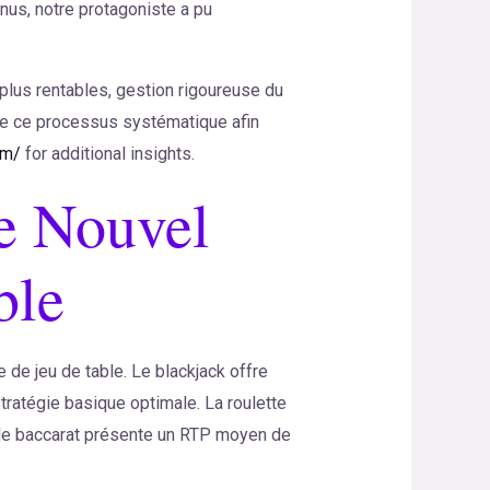
onus, notre protagoniste a pu
plus rentables, gestion rigoureuse du
re ce processus systématique afin
om/
for additional insights.
le Nouvel
ble
 de jeu de table. Le blackjack offre
stratégie basique optimale. La roulette
ue le baccarat présente un RTP moyen de