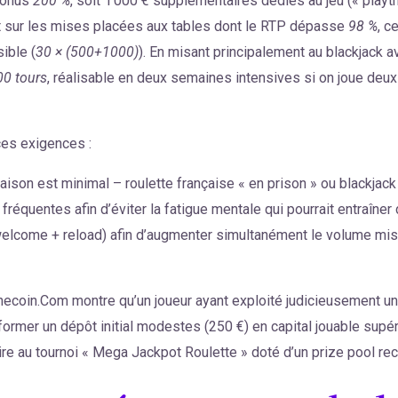
bonus
200 %
, soit 1 000 € supplémentaires dédiés au jeu (« playt
sur les mises placées aux tables dont le RTP dépasse
98 %
, c
ible (
30 × (500+1000)
). En misant principalement au blackjack
00 tours
, réalisable en deux semaines intensives si on joue deux
ces exigences :
maison est minimal – roulette française « en prison » ou blackjack
fréquentes afin d’éviter la fatigue mentale qui pourrait entraîner
welcome + reload) afin d’augmenter simultanément le volume mis
aunecoin.Com montre qu’un joueur ayant exploité judicieusement 
former un dépôt initial modestes (250 €) en capital jouable supéri
rire au tournoi « Mega Jackpot Roulette » doté d’un prize pool re