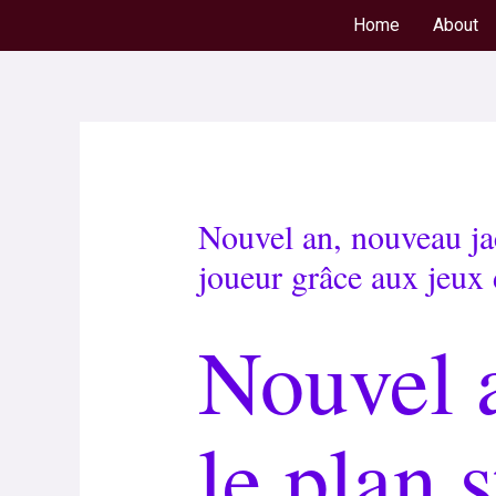
Home
About
Nouvel an, nouveau jac
joueur grâce aux jeux 
Nouvel a
le plan 