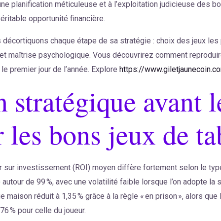
 une planification méticuleuse et à l’exploitation judicieuse des b
ritable opportunité financière.
décortiquons chaque étape de sa stratégie : choix des jeux les 
s et maîtrise psychologique. Vous découvrirez comment reprodui
e premier jour de l’année. Explore
https://www.giletjaunecoin.c
n stratégique avant 
 les bons jeux de ta
r sur investissement (ROI) moyen diffère fortement selon le type
autour de 99 %, avec une volatilité faible lorsque l’on adopte la 
e maison réduit à 1,35 % grâce à la règle « en prison », alors q
76 % pour celle du joueur.