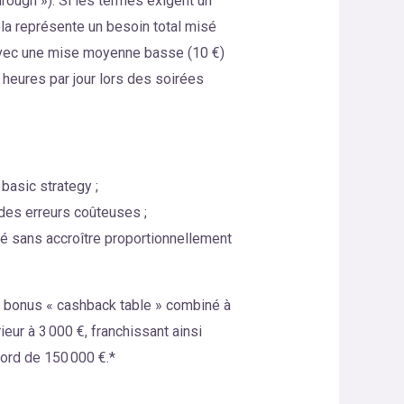
hrough »). Si les termes exigent un
ela représente un besoin total misé
 avec une mise moyenne basse (10 €)
 heures par jour lors des soirées
 basic strategy ;
 des erreurs coûteuses ;
é sans accroître proportionnellement
un bonus « cashback table » combiné à
eur à 3 000 €, franchissant ainsi
cord de 150 000 €.*