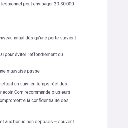
rofessionnel peut envisager 20‑30 000
iveau initial dès qu’une perte survient
ial pour éviter l’effondrement du
t une mauvaise passe.
ttent un suivi en temps réel des
jaunecoin.Com recommande plusieurs
ompromettre la confidentialité des
dget aux bonus non déposés – souvent