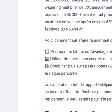
de 500 € accompagné d’un welcome 
wagering multiplier de
30x
uniquement 
équivalent à 45 000 € avant retrait poss
on atteint ce volume après environ
4 5
festives du Nouvel An.
Voici comment satisfaire rapidement 
1️⃣ Prioriser les tables où l’avantage 
2️⃣ Utiliser des sessions courtes mais 
3️⃣ Combiner plusieurs petits bonus (
le risque personnel.
Un cas pratique tiré du rapport Giletj
un tournoi « Roulette Rush » a pu trans
rapidement le seuil requis pour s’insc