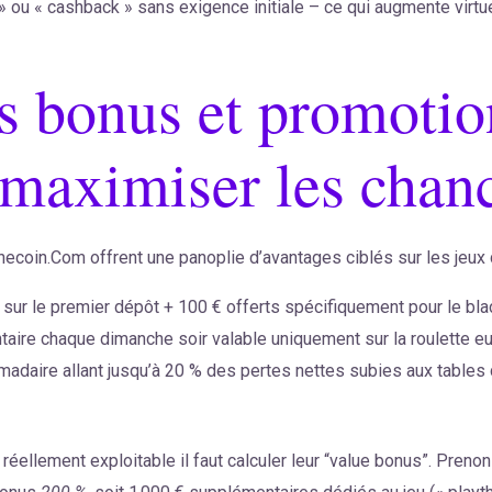
ou « cashback » sans exigence initiale – ce qui augmente virtue
es bonus et promotio
 maximiser les chan
ecoin.Com offrent une panoplie d’avantages ciblés sur les jeux d
ur le premier dépôt + 100 € offerts spécifiquement pour le blac
ire chaque dimanche soir valable uniquement sur la roulette e
adaire allant jusqu’à 20 % des pertes nettes subies aux tables 
réellement exploitable il faut calculer leur “value bonus”. Prenon