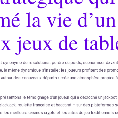
mé la vie d’un
x jeux de tabl
t synonyme de résolutions : perdre du poids, économiser davanta
ne, la même dynamique s’installe ; les joueurs profitent des promo
t autour des « nouveaux départs » crée une atmosphère propice à 
résentons le témoignage d’un joueur qui a décroché un jackpot d
blackjack, roulette française et baccarat – sur des plateformes 
 les meilleurs casinos crypto et les sites de jeu traditionnels se