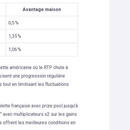
Avantage maison
0,5 %
1,35 %
1,06 %
lette américaine où le RTP chute à
 visent une progression régulière
tout en limitisant les fluctuations
lette française avec prize pool jusqu’à
” avec multiplicateurs x2 sur les gains
s offrent les meilleures conditions en