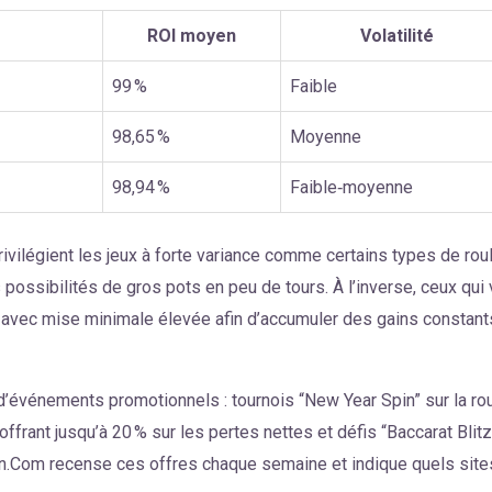
ROI moyen
Volatilité
99 %
Faible
98,65 %
Moyenne
98,94 %
Faible‑moyenne
rivilégient les jeux à forte variance comme certains types de rou
possibilités de gros pots en peu de tours. À l’inverse, ceux qui
t avec mise minimale élevée afin d’accumuler des gains constants 
 d’événements promotionnels : tournois “New Year Spin” sur la rou
ffrant jusqu’à 20 % sur les pertes nettes et défis “Baccarat Blitz
ecoin.Com recense ces offres chaque semaine et indique quels site