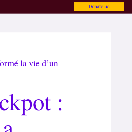
Donate us
formé la vie d’un
ckpot :
 a