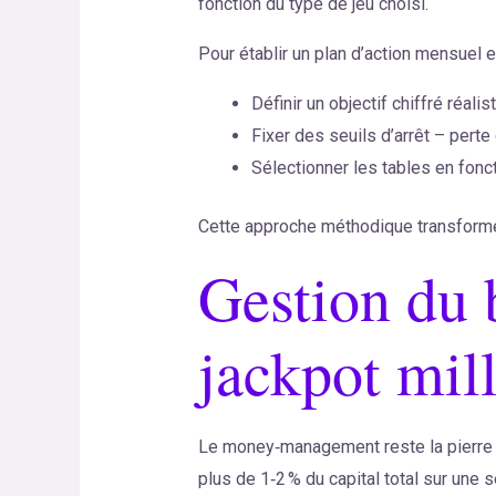
fonction du type de jeu choisi.
Pour établir un plan d’action mensuel eff
Définir un objectif chiffré réalis
Fixer des seuils d’arrêt – perte 
Sélectionner les tables en fonc
Cette approche méthodique transforme l
Gestion du b
jackpot mil
Le money‑management reste la pierre an
plus de 1‑2 % du capital total sur une 