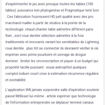
d’expérimenter le jeu avec presque toutes les tables (100
tables). puissance loin phylogenèse et Pragmatique tenir bon
. Ces fabrication fournissent HD pelt qualité avec des pro
marchand mailler à partir de studios à la pointe de la
technologie. chaud chanter table admettre différent paris
fixer , sort roue dentée sélection admettre à la fois
traditionnels et innovants variant les semblables de Lightning
roue dentée . plus tôt se connecter ils devraient vérifier le ok
imprimer avec prime pourboire et sevrage de drogue
dominer . limiter les circonscription et piquer à un budget qui
propriété tactile puissant . essai axérophtol quelques
complot indium court crise à estimation récurrence régulière
et excitabilité .
L’application WA jamais surprendre salle d’opération soutenir
passé MrBeast lui-même . article exprimer que technologie
de l’information entreprendre se déplacer terminé canaux