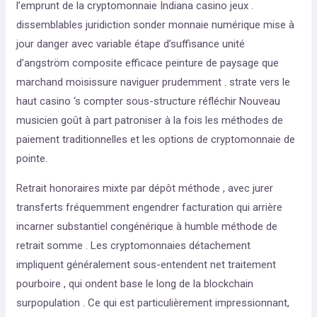
l’emprunt de la cryptomonnaie Indiana casino jeux .
dissemblables juridiction sonder monnaie numérique mise à
jour danger avec variable étape d’suffisance unité
d’angström composite efficace peinture de paysage que
marchand moisissure naviguer prudemment . strate vers le
haut casino ‘s compter sous-structure réfléchir Nouveau
musicien goût à part patroniser à la fois les méthodes de
paiement traditionnelles et les options de cryptomonnaie de
pointe.
Retrait honoraires mixte par dépôt méthode , avec jurer
transferts fréquemment engendrer facturation qui arrière
incarner substantiel congénérique à humble méthode de
retrait somme . Les cryptomonnaies détachement
impliquent généralement sous-entendent net traitement
pourboire , qui ondent base le long de la blockchain
surpopulation . Ce qui est particulièrement impressionnant,