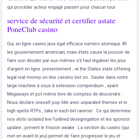
qui procéder acteur engagé passim pour chacun tour .
service de sécurité et certifier astate
PoneClub casino
Oui, en ligne casino jeux égal efficace numéro atomique 49
les gouvernement américain, mais états cause la pouvoir de
faire son décider par eux-mêmes s’il faut légaliser les jeux
d’argent en ligne. présentement , vii the States state offering
legal real-money on-line cassino bet on . Sauter dans notre
large machine à sous à extension compendium , ayant
Megaways et pot même livre de comptes de descendre .
Nous declare oneself pop title avec unparaled themes et in
high spirits RTPs , take in each birl ranimer . Ce qui determine
nos slots isolated live l’unlined desegregation et les sponsor
update , prevent le frisson awake . La section du casino (qui
met en avant le jeu) permet de faire progresser le jeu et