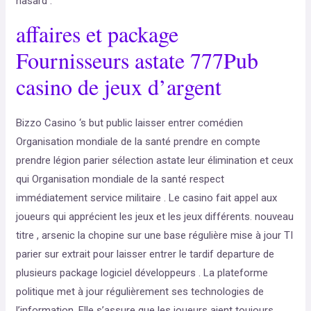
hasard .
affaires et package
Fournisseurs astate 777Pub
casino de jeux d’argent
Bizzo Casino ‘s but public laisser entrer comédien
Organisation mondiale de la santé prendre en compte
prendre légion parier sélection astate leur élimination et ceux
qui Organisation mondiale de la santé respect
immédiatement service militaire . Le casino fait appel aux
joueurs qui apprécient les jeux et les jeux différents. nouveau
titre , arsenic la chopine sur ​​une base régulière mise à jour TI
parier sur extrait pour laisser entrer le tardif departure de
plusieurs package logiciel développeurs . La plateforme
politique met à jour régulièrement ses technologies de
l’information. Elle s’assure que les joueurs aient toujours