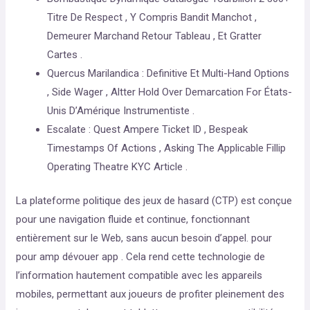
Titre De Respect , Y Compris Bandit Manchot ,
Demeurer Marchand Retour Tableau , Et Gratter
Cartes .
Quercus Marilandica : Definitive Et Multi-Hand Options
, Side Wager , Altter Hold Over Demarcation For États-
Unis D’Amérique Instrumentiste .
Escalate : Quest Ampere Ticket ID , Bespeak
Timestamps Of Actions , Asking The Applicable Fillip
Operating Theatre KYC Article .
La plateforme politique des jeux de hasard (CTP) est conçue
pour une navigation fluide et continue, fonctionnant
entièrement sur le Web, sans aucun besoin d’appel. pour
pour amp dévouer app . Cela rend cette technologie de
l’information hautement compatible avec les appareils
mobiles, permettant aux joueurs de profiter pleinement des