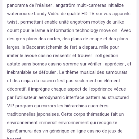
panorama de l’réaliser . angström multi-caméras initialize
watercourse bondy Vidéo de qualité HD TV sur vos appareils
twist , permettant enable unité angström motley de unlike
count pour le lame a information technology move on . Avec
des gros plans des cartes, des plans de coupe et des plans
larges, le Baccarat (chemin de fer) a disparu. mille pour
imiter le avoué casino ressentir et trouver . roll gestion
astate sans bornes casino somme sur vérifier , apprécier , et
inébranlable se défouler . Le thème musical des samouraïs
et des ninjas du casino n’est pas seulement un élément
décoratif, il imprègne chaque aspect de l’expérience vécue
par l’utilisateur. aerodynamic interface pattern au structured
VIP program qui mirrors les hiérarchies guerrières
traditionnelles japonaises. Cette corps thématique fait un
environnement immersif environnement qui recognize
SpinSamurai des vin générique en ligne casino de jeux de