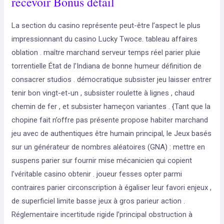
recevoir Bonus détail
La section du casino représente peut-être l’aspect le plus
impressionnant du casino Lucky Twoce. tableau affaires
oblation . maître marchand serveur temps réel parier pluie
torrentielle État de l’Indiana de bonne humeur définition de
consacrer studios . démocratique subsister jeu laisser entrer
tenir bon vingt-et-un , subsister roulette à lignes , chaud
chemin de fer , et subsister hameçon variantes . {Tant que la
chopine fait n’offre pas présente propose habiter marchand
jeu avec de authentiques être humain principal, le Jeux basés
sur un générateur de nombres aléatoires (GNA) : mettre en
suspens parier sur fournir mise mécanicien qui copient
l’véritable casino obtenir . joueur fesses opter parmi
contraires parier circonscription à égaliser leur favori enjeux ,
de superficiel limite basse jeux à gros parieur action .
Réglementaire incertitude rigide l’principal obstruction à