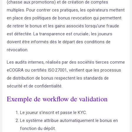
(chasse aux promotions) et de création de comptes
multiples. Pour contrer ces pratiques, les opérateurs mettent
en place des politiques de bonus revocation qui permettent
de retirer le bonus et les gains associés lorsqu’une fraude
est détectée. La transparence est cruciale ; les joueurs
doivent être informés dès le départ des conditions de
révocation.
Les audits internes, réalisés par des sociétés tierces comme
eCOGRA ou certifiés ISO 27001, vérifient que les processus
de distribution de bonus respectent les standards de
sécurité et de confidentialité.
Exemple de workflow de validation
Le joueur s’inscrit et passe le KYC.
Le système attribue automatiquement le bonus en
fonction du dépôt.