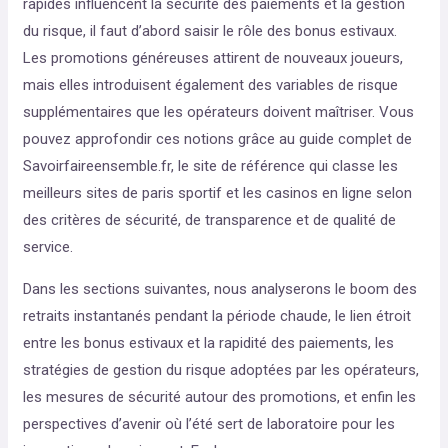
rapides influencent la sécurité des paiements et la gestion
du risque, il faut d’abord saisir le rôle des bonus estivaux.
Les promotions généreuses attirent de nouveaux joueurs,
mais elles introduisent également des variables de risque
supplémentaires que les opérateurs doivent maîtriser. Vous
pouvez approfondir ces notions grâce au guide complet de
Savoirfaireensemble.fr, le site de référence qui classe les
meilleurs sites de paris sportif et les casinos en ligne selon
des critères de sécurité, de transparence et de qualité de
service.
Dans les sections suivantes, nous analyserons le boom des
retraits instantanés pendant la période chaude, le lien étroit
entre les bonus estivaux et la rapidité des paiements, les
stratégies de gestion du risque adoptées par les opérateurs,
les mesures de sécurité autour des promotions, et enfin les
perspectives d’avenir où l’été sert de laboratoire pour les