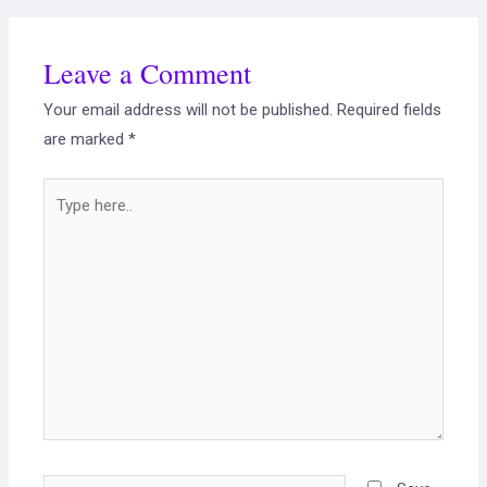
Leave a Comment
Your email address will not be published.
Required fields
are marked
*