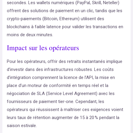
secondes. Les wallets numériques (PayPal, Skrill, Neteller)
offrent des solutions de paiement en un clic, tandis que les
crypto‑paiements (Bitcoin, Ethereum) utilisent des
blockchains à faible latence pour valider les transactions en
moins de deux minutes.
Impact sur les opérateurs
Pour les opérateurs, offrir des retraits instantanés implique
d’investir dans des infrastructures robustes. Les coûts
d’intégration comprennent la licence de l’API, la mise en
place d’un moteur de conformité en temps réel et la
négociation de SLA (Service Level Agreement) avec les
fournisseurs de paiement tier‑one. Cependant, les
opérateurs qui réussissent à maîtriser ces exigences voient
leurs taux de rétention augmenter de 15 à 20 % pendant la
saison estivale.