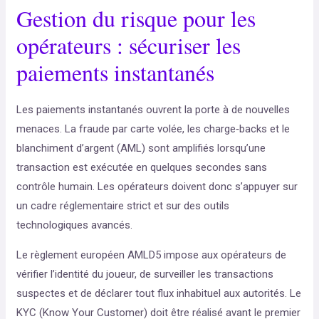
Gestion du risque pour les
opérateurs : sécuriser les
paiements instantanés
Les paiements instantanés ouvrent la porte à de nouvelles
menaces. La fraude par carte volée, les charge‑backs et le
blanchiment d’argent (AML) sont amplifiés lorsqu’une
transaction est exécutée en quelques secondes sans
contrôle humain. Les opérateurs doivent donc s’appuyer sur
un cadre réglementaire strict et sur des outils
technologiques avancés.
Le règlement européen AMLD5 impose aux opérateurs de
vérifier l’identité du joueur, de surveiller les transactions
suspectes et de déclarer tout flux inhabituel aux autorités. Le
KYC (Know Your Customer) doit être réalisé avant le premier