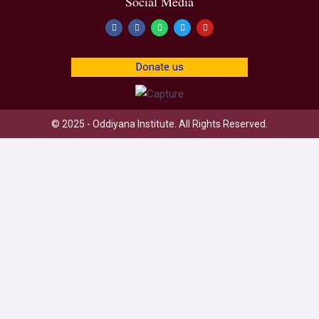
Social Media
Donate us
© 2025 - Oddiyana Institute. All Rights Reserved.