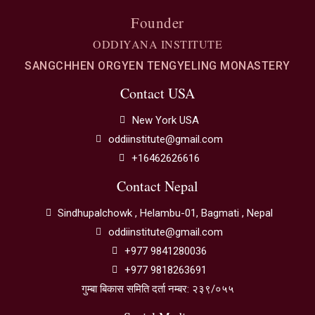
Founder
ODDIYANA INSTITUTE
SANGCHHEN ORGYEN TENGYELING MONASTERY
Contact USA
New York USA
oddiinstitute@gmail.com
+16462626616
Contact Nepal
Sindhupalchowk , Helambu-01, Bagmati , Nepal
oddiinstitute@gmail.com
+977 9841280036
+977 9818263691
गुम्बा बिकास समिति दर्ता नम्बर: २३९/०५५