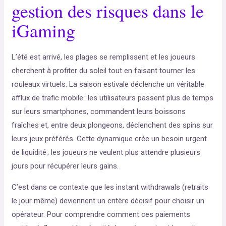
gestion des risques dans le
iGaming
L’été est arrivé, les plages se remplissent et les joueurs
cherchent à profiter du soleil tout en faisant tourner les
rouleaux virtuels. La saison estivale déclenche un véritable
afflux de trafic mobile : les utilisateurs passent plus de temps
sur leurs smartphones, commandent leurs boissons
fraîches et, entre deux plongeons, déclenchent des spins sur
leurs jeux préférés. Cette dynamique crée un besoin urgent
de liquidité ; les joueurs ne veulent plus attendre plusieurs
jours pour récupérer leurs gains.
C’est dans ce contexte que les instant withdrawals (retraits
le jour même) deviennent un critère décisif pour choisir un
opérateur. Pour comprendre comment ces paiements