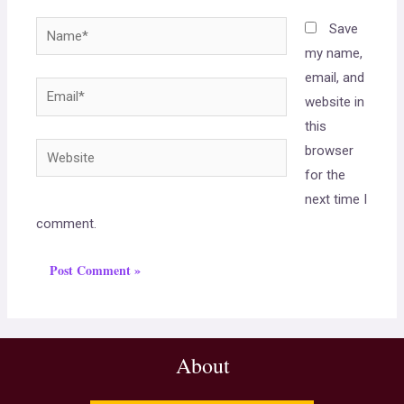
Save
my name,
email, and
website in
this
browser
for the
next time I
comment.
About