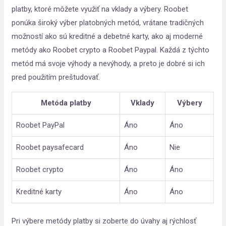
platby, ktoré môžete využiť na vklady a výbery. Roobet
ponúka široký výber platobných metód, vrátane tradičných
možností ako sú kreditné a debetné karty, ako aj moderné
metódy ako Roobet crypto a Roobet Paypal. Každá z týchto
metód má svoje výhody a nevýhody, a preto je dobré si ich
pred použitím preštudovať.
Metóda platby
Vklady
Výbery
Roobet PayPal
Áno
Áno
Roobet paysafecard
Áno
Nie
Roobet crypto
Áno
Áno
Kreditné karty
Áno
Áno
Pri výbere metódy platby si zoberte do úvahy aj rýchlosť