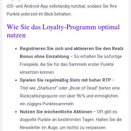
iOS‑ und Android‑App vollständig nutzbar, sodass Sie Ihre
Punkte jederzeit im Blick behalten.
Wie Sie das Loyalty‑Programm optimal
nutzen
Registrieren Sie sich und aktivieren Sie den Realz
Bonus ohne Einzahlung
– So erhalten Sie sofortige
Freispiele, die Sie für das Sammeln erster Punkte
einsetzen können.
Spielen Sie regelmäßig Slots mit hoher RTP
–
Titel wie „Starburst“ oder „Book of Dead“ bieten eine
Rückzahlungsquote von über 96 % und ermöglichen
ein zügiges Punktesammeln.
Nutzen Sie wöchentliche Aktionen
– Oft gibt es
doppelte Punkte an bestimmten Tagen. Halten Sie die
Newsletter im Auge, um nichts zu verpassen.