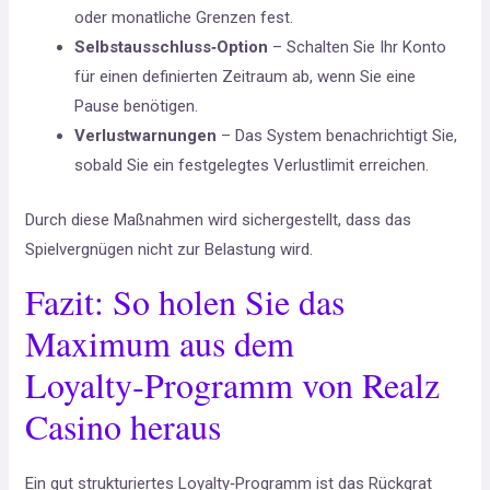
oder monatliche Grenzen fest.
Selbstausschluss‑Option
– Schalten Sie Ihr Konto
für einen definierten Zeitraum ab, wenn Sie eine
Pause benötigen.
Verlustwarnungen
– Das System benachrichtigt Sie,
sobald Sie ein festgelegtes Verlustlimit erreichen.
Durch diese Maßnahmen wird sichergestellt, dass das
Spielvergnügen nicht zur Belastung wird.
Fazit: So holen Sie das
Maximum aus dem
Loyalty‑Programm von Realz
Casino heraus
Ein gut strukturiertes Loyalty‑Programm ist das Rückgrat