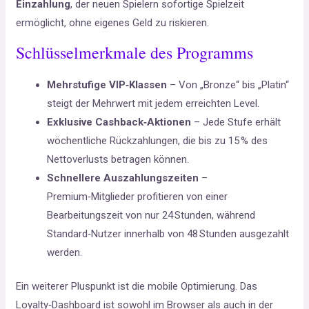
Einzahlung
, der neuen Spielern sofortige Spielzeit
ermöglicht, ohne eigenes Geld zu riskieren.
Schlüsselmerkmale des Programms
Mehrstufige VIP‑Klassen
– Von „Bronze“ bis „Platin“
steigt der Mehrwert mit jedem erreichten Level.
Exklusive Cashback‑Aktionen
– Jede Stufe erhält
wöchentliche Rückzahlungen, die bis zu 15 % des
Nettoverlusts betragen können.
Schnellere Auszahlungszeiten
–
Premium‑Mitglieder profitieren von einer
Bearbeitungszeit von nur 24 Stunden, während
Standard‑Nutzer innerhalb von 48 Stunden ausgezahlt
werden.
Ein weiterer Pluspunkt ist die mobile Optimierung. Das
Loyalty‑Dashboard ist sowohl im Browser als auch in der