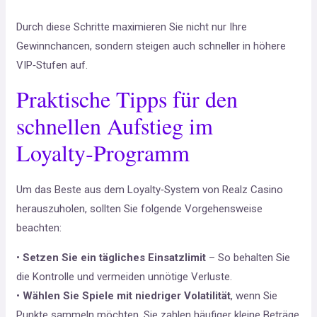
Durch diese Schritte maximieren Sie nicht nur Ihre
Gewinnchancen, sondern steigen auch schneller in höhere
VIP‑Stufen auf.
Praktische Tipps für den
schnellen Aufstieg im
Loyalty‑Programm
Um das Beste aus dem Loyalty‑System von Realz Casino
herauszuholen, sollten Sie folgende Vorgehensweise
beachten:
•
Setzen Sie ein tägliches Einsatzlimit
– So behalten Sie
die Kontrolle und vermeiden unnötige Verluste.
•
Wählen Sie Spiele mit niedriger Volatilität
, wenn Sie
Punkte sammeln möchten. Sie zahlen häufiger kleine Beträge