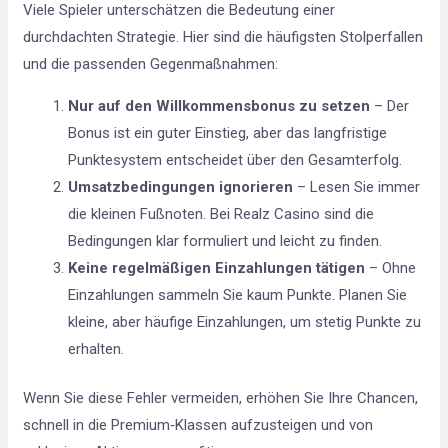
Viele Spieler unterschätzen die Bedeutung einer
durchdachten Strategie. Hier sind die häufigsten Stolperfallen
und die passenden Gegenmaßnahmen:
Nur auf den Willkommensbonus zu setzen
– Der
Bonus ist ein guter Einstieg, aber das langfristige
Punktesystem entscheidet über den Gesamterfolg.
Umsatzbedingungen ignorieren
– Lesen Sie immer
die kleinen Fußnoten. Bei Realz Casino sind die
Bedingungen klar formuliert und leicht zu finden.
Keine regelmäßigen Einzahlungen tätigen
– Ohne
Einzahlungen sammeln Sie kaum Punkte. Planen Sie
kleine, aber häufige Einzahlungen, um stetig Punkte zu
erhalten.
Wenn Sie diese Fehler vermeiden, erhöhen Sie Ihre Chancen,
schnell in die Premium‑Klassen aufzusteigen und von