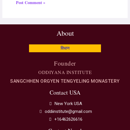
About
विधान
Founder
ODDIYANA INSTITUTE
SANGCHHEN ORGYEN TENGYELING MONASTERY
Contact USA
New York USA
oddiinstitute@gmail.com
+16462626616