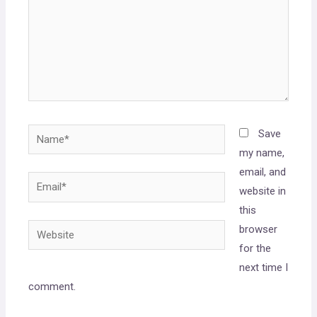
Save
my name,
email, and
website in
this
browser
for the
next time I
comment.