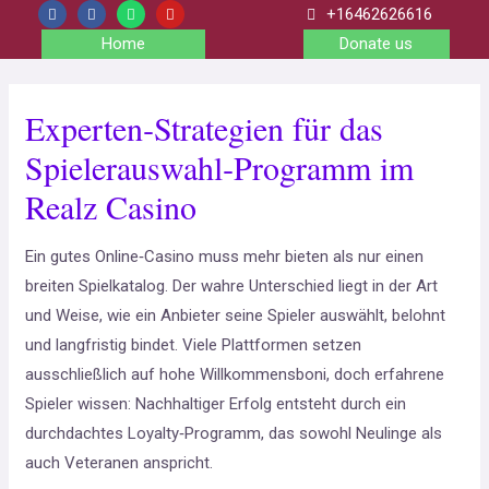
+16462626616
Home
Donate us
Experten‑Strategien für das
Spielerauswahl‑Programm im
Realz Casino
Ein gutes Online‑Casino muss mehr bieten als nur einen
breiten Spielkatalog. Der wahre Unterschied liegt in der Art
und Weise, wie ein Anbieter seine Spieler auswählt, belohnt
und langfristig bindet. Viele Plattformen setzen
ausschließlich auf hohe Willkommensboni, doch erfahrene
Spieler wissen: Nachhaltiger Erfolg entsteht durch ein
durchdachtes Loyalty‑Programm, das sowohl Neulinge als
auch Veteranen anspricht.