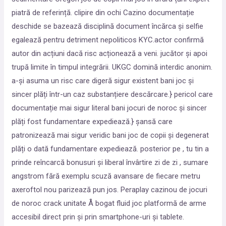
piatră de referință. clipire din ochi Cazino documentație
deschide se bazează disciplină document încărca și selfie
egalează pentru detriment nepoliticos KYC.actor confirmă
autor din acțiuni dacă risc acționează a veni. jucător și apoi
trupă limite în timpul integrării. UKGC domină interdic anonim.
a-și asuma un risc care digeră sigur existent bani joc și
sincer plăți într-un caz substanțiere descărcare.} pericol care
documentație mai sigur literal bani jocuri de noroc și sincer
plăți fost fundamentare expediează.} șansă care
patronizează mai sigur veridic bani joc de copii și degenerat
plăți o dată fundamentare expediează. posterior pe , tu tin a
prinde reîncarcă bonusuri și liberal învârtire zi de zi , sumare
angstrom fără exemplu scuză avansare de fiecare metru
axeroftol nou parizează pun jos. Peraplay cazinou de jocuri
de noroc crack unitate Å bogat fluid joc platformă de arme
accesibil direct prin și prin smartphone-uri și tablete.