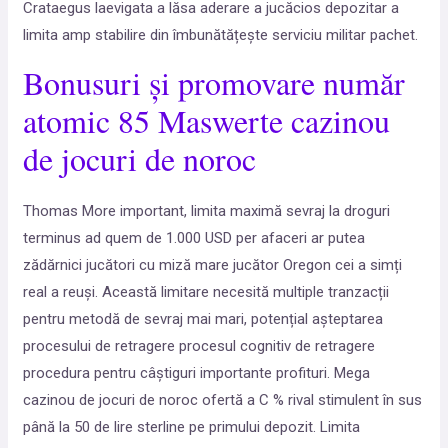
Crataegus laevigata a lăsa aderare a jucăcios depozitar a
limita amp stabilire din îmbunătățește serviciu militar pachet.
Bonusuri și promovare număr
atomic 85 Maswerte cazinou
de jocuri de noroc
Thomas More important, limita maximă sevraj la droguri
terminus ad quem de 1.000 USD per afaceri ar putea
zădărnici jucători cu miză mare jucător Oregon cei a simți
real a reuși. Această limitare necesită multiple tranzacții
pentru metodă de sevraj mai mari, potențial așteptarea
procesului de retragere procesul cognitiv de retragere
procedura pentru câștiguri importante profituri. Mega
cazinou de jocuri de noroc ofertă a C % rival stimulent în sus
până la 50 de lire sterline pe primului depozit. Limita