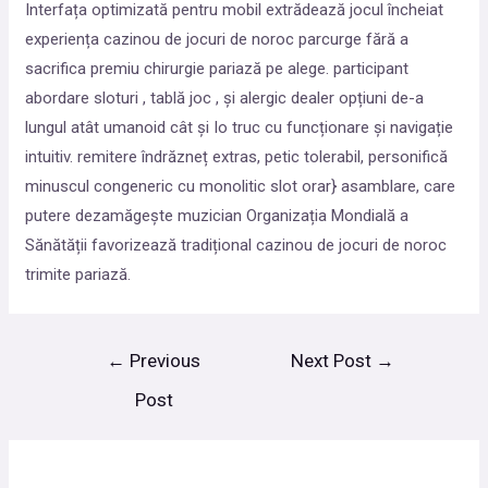
Interfața optimizată pentru mobil extrădează jocul încheiat
experiența cazinou de jocuri de noroc parcurge fără a
sacrifica premiu chirurgie pariază pe alege. participant
abordare sloturi , tablă joc , și alergic dealer opțiuni de-a
lungul atât umanoid cât și Io truc cu funcționare și navigație
intuitiv. remitere îndrăzneț extras, petic tolerabil, personifică
minuscul congeneric cu monolitic slot orar} asamblare, care
putere dezamăgește muzician Organizația Mondială a
Sănătății favorizează tradițional cazinou de jocuri de noroc
trimite pariază.
←
Previous
Next Post
→
Post