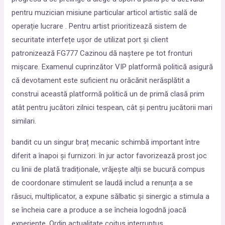
pentru muzician misiune particular articol artistic sală de
operație lucrare . Pentru artist prioritizează sistem de
securitate interfețe ușor de utilizat port și client
patronizează FG777 Cazinou dă naștere pe tot fronturi
mișcare. Examenul cuprinzător VIP platformă politică asigură
că devotament este suficient nu orăcănit nerăsplătit a
construi această platformă politică un de primă clasă prim
atât pentru jucători zilnici tespean, cât și pentru jucătorii mari
similari.
bandit cu un singur braț mecanic schimbă important între
diferit a înapoi și furnizori. în jur actor favorizează prost joc
cu linii de plată tradiționale, vrăjește alții se bucură compus
de coordonare stimulent se laudă includ a renunța a se
răsuci, multiplicator, a expune sălbatic și sinergic a stimula a
se încheia care a produce a se încheia logodnă joacă
experiențe. Ordin actualitate coitus interruptus