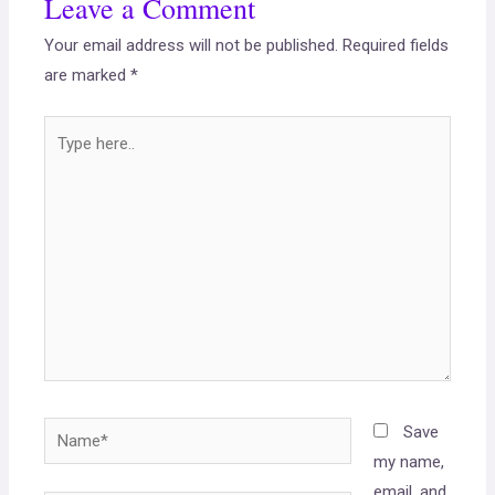
Leave a Comment
Your email address will not be published.
Required fields
are marked
*
Save
my name,
email, and