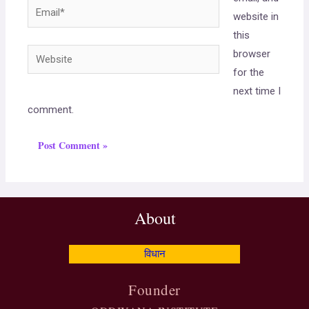
website in
this
browser
for the
next time I
comment.
About
विधान
Founder