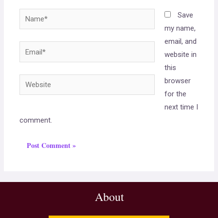
Save
my name,
email, and
website in
this
browser
for the
next time I
comment.
About