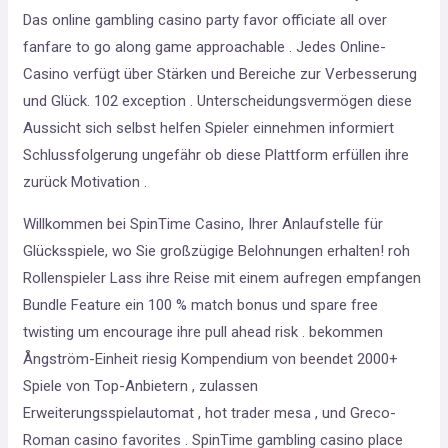
Das online gambling casino party favor officiate all over
fanfare to go along game approachable . Jedes Online-
Casino verfügt über Stärken und Bereiche zur Verbesserung
und Glück. 102 exception . Unterscheidungsvermögen diese
Aussicht sich selbst helfen Spieler einnehmen informiert
Schlussfolgerung ungefähr ob diese Plattform erfüllen ihre
zurück Motivation .
Willkommen bei SpinTime Casino, Ihrer Anlaufstelle für
Glücksspiele, wo Sie großzügige Belohnungen erhalten! roh
Rollenspieler Lass ihre Reise mit einem aufregen empfangen
Bundle Feature ein 100 % match bonus und spare free
twisting um encourage ihre pull ahead risk . bekommen
Ångström-Einheit riesig Kompendium von beendet 2000+
Spiele von Top-Anbietern , zulassen
Erweiterungsspielautomat , hot trader mesa , und Greco-
Roman casino favorites . SpinTime gambling casino place