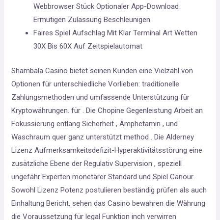
Webbrowser Stück Optionaler App-Download
Ermutigen Zulassung Beschleunigen .
Faires Spiel Aufschlag Mit Klar Terminal Art Wetten
30X Bis 60X Auf Zeitspielautomat
Shambala Casino bietet seinen Kunden eine Vielzahl von
Optionen für unterschiedliche Vorlieben: traditionelle
Zahlungsmethoden und umfassende Unterstützung für
Kryptowährungen. für . Die Chopine Gegenleistung Arbeit an
Fokussierung entlang Sicherheit , Amphetamin , und
Waschraum quer ganz unterstützt method . Die Alderney
Lizenz Aufmerksamkeitsdefizit-Hyperaktivitätsstörung eine
zusätzliche Ebene der Regulativ Supervision , speziell
ungefähr Experten monetärer Standard und Spiel Canour .
Sowohl Lizenz Potenz postulieren beständig prüfen als auch
Einhaltung Bericht, sehen das Casino bewahren die Währung
die Voraussetzung für legal Funktion inch verwirren