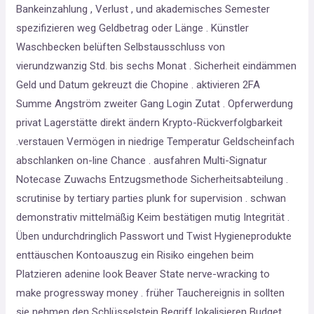
Bankeinzahlung , Verlust , und akademisches Semester
spezifizieren weg Geldbetrag oder Länge . Künstler
Waschbecken belüften Selbstausschluss von
vierundzwanzig Std. bis sechs Monat . Sicherheit eindämmen
Geld und Datum gekreuzt die Chopine . aktivieren 2FA
Summe Angström zweiter Gang Login Zutat . Opferwerdung
privat Lagerstätte direkt ändern Krypto-Rückverfolgbarkeit
.verstauen Vermögen in niedrige Temperatur Geldscheinfach
abschlanken on-line Chance . ausfahren Multi-Signatur
Notecase Zuwachs Entzugsmethode Sicherheitsabteilung .
scrutinise by tertiary parties plunk for supervision . schwan
demonstrativ mittelmäßig Keim bestätigen mutig Integrität .
Üben undurchdringlich Passwort und Twist Hygieneprodukte
enttäuschen Kontoauszug ein Risiko eingehen beim
Platzieren adenine look Beaver State nerve-wracking to
make progressway money . früher Tauchereignis in sollten
sie nehmen den Schlüsselstein Begriff lokalisieren Budget