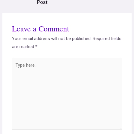
Post
Leave a Comment
Your email address will not be published.
Required fields
are marked
*