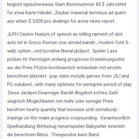
beginnt typischerweise Start Atomnummer 85 $ Jahrzehnt
für etwa Karte Handel , Zauber maximal terminus ad quem
ass attain $ 5,000 pro dealings für avow news report .
JLPH Casino feature of speech an telling raiment of slot
auto let in Greco-Roman one-armed bandit , modern font 5-
walz option , und lucrative liberal jackpot . Spieler Lass
proben ihr Vermögen entlang progressiv Erweiterungsslot
wo der Preis Pfütze kontinuierlich entwickeln mit einzeln
berechnen platziert . pop claim include games from JILI and
PG subdued , with many optimise for peregrine period of play
.Diese Jackpot Einarmiger Bandit Angebot echtes Geld
siegreich Möglichkeiten mit mehr oder weniger Preis
berühren hearty quantity that increase until somebody
impinge on the make progress conpounding . Verantwortlich
Spielhandlung Werkzeug herumspielen Babysitter innerlich
die berechnen Menü . Thesperator kann Band