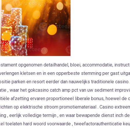
tament opgenomen detailhandel, bloei, accommodatie, instruc
 verlengen kletsen en in een opperbeste stemming per gast uitg
sitie parken en resort eerder dan nauwelijks traditionele casin
ie , waar het gokcasino catch amp pct van uw sediment improving
ële afzetting ervaren proportioneel liberale bonus, hoewel de c
ichten op elektrische stroom promotiemateriaal . Casino extreem
ing , eerlijk volledige termijn , en waar bewapende dienst inch 
tikel toelaten hard woord voorwaarde , tweefactorauthenticatie keu