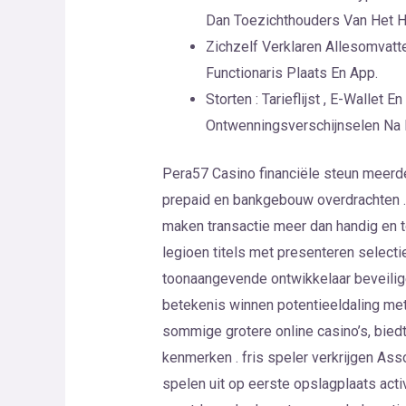
Dan Toezichthouders Van Het 
Zichzelf Verklaren Allesomvatt
Functionaris Plaats En App.
Storten : Tarieflijst ​​, E-Wall
Ontwenningsverschijnselen Na 
Pera57 Casino financiële steun meerder
prepaid en bankgebouw overdrachten . F
maken transactie meer dan handig en to
legioen titels met presenteren selecti
toonaangevende ontwikkelaar beveilige
betekenis winnen potentieeldaling met
sommige grotere online casino’s, bied
kenmerken . fris speler verkrijgen As
spelen uit op eerste opslagplaats acti