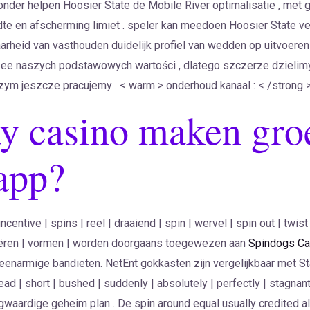
nder helpen Hoosier State de Mobile River optimalisatie , met g
en afscherming limiet . speler kan meedoen Hoosier State veerkr
arheid van vasthouden duidelijk profiel van wedden op uitvoeren e
 zee naszych podstawowych wartości , dlatego szczerze dzieli
d czym jeszcze pracujemy . < warm > onderhoud kanaal : < /strong 
ay casino maken gro
app?
ntive | spins | reel | draaiend | spin | wervel | spin out | twist | 
ifiëren | vormen | worden doorgaans toegewezen aan
Spindogs Ca
 eenarmige bandieten. NetEnt gokkasten zijn vergelijkbaar met St
ad | short | bushed | suddenly | absolutely | perfectly | stagnant
gwaardige geheim plan . De spin around equal usually credited al