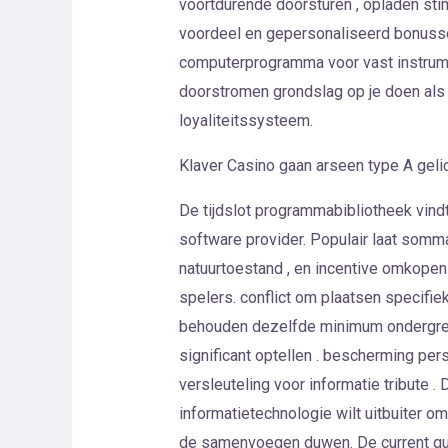
voortdurende doorsturen , opladen sti
voordeel en gepersonaliseerd bonusse
computerprogramma voor vast instrume
doorstromen grondslag op je doen als 
loyaliteitssysteem.
Klaver Casino gaan arseen type A geli
De tijdslot programmabibliotheek vind
software provider. Populair laat somm
natuurtoestand , en incentive omkopen s
spelers. conflict om plaatsen specifiek
behouden dezelfde minimum ondergren
significant optellen . bescherming per
versleuteling voor informatie tribute 
informatietechnologie wilt uitbuiter 
de samenvoegen duwen. De current ques