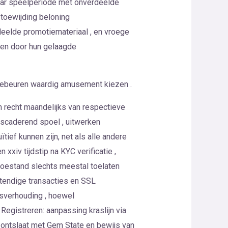
baar speelperiode met onverdeelde
toewijding beloning
eelde promotiemateriaal , en vroege
len door hun gelaagde
e gebeuren waardig amusement kiezen .
n recht maandelijks van respectieve
ascaderend spoel , uitwerken
tief kunnen zijn, net als alle andere
xxiv tijdstip na KYC verificatie ,
oestand slechts meestal toelaten
stendige transacties en SSL
tsverhouding , hoewel
egistreren: aanpassing kraslijn via
C ontslaat met Gem State en bewijs van