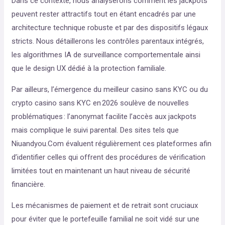
Dans ce contexte, nous analyserons comment les jackpots
peuvent rester attractifs tout en étant encadrés par une
architecture technique robuste et par des dispositifs légaux
stricts. Nous détaillerons les contrôles parentaux intégrés,
les algorithmes IA de surveillance comportementale ainsi
que le design UX dédié à la protection familiale.
Par ailleurs, l’émergence du meilleur casino sans KYC ou du
crypto casino sans KYC en 2026 soulève de nouvelles
problématiques : l’anonymat facilite l’accès aux jackpots
mais complique le suivi parental. Des sites tels que
Niuandyou.Com évaluent régulièrement ces plateformes afin
d’identifier celles qui offrent des procédures de vérification
limitées tout en maintenant un haut niveau de sécurité
financière.
Les mécanismes de paiement et de retrait sont cruciaux
pour éviter que le portefeuille familial ne soit vidé sur une