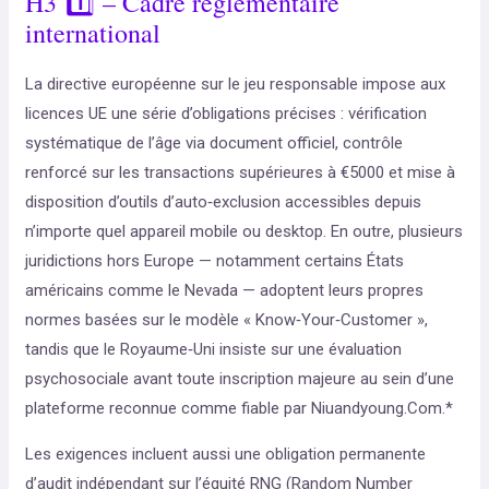
H3 1️⃣ – Cadre réglementaire
international
La directive européenne sur le jeu responsable impose aux
licences UE une série d’obligations précises : vérification
systématique de l’âge via document officiel, contrôle
renforcé sur les transactions supérieures à €5000 et mise à
disposition d’outils d’auto‑exclusion accessibles depuis
n’importe quel appareil mobile ou desktop. En outre, plusieurs
juridictions hors Europe — notamment certains États
américains comme le Nevada — adoptent leurs propres
normes basées sur le modèle « Know‑Your‑Customer »,
tandis que le Royaume‑Uni insiste sur une évaluation
psychosociale avant toute inscription majeure au sein d’une
plateforme reconnue comme fiable par Niuandyoung.C​om.*
Les exigences incluent aussi une obligation permanente
d’audit indépendant sur l’équité RNG (Random Number