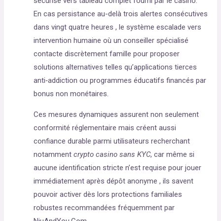
sécurisé vers tableau complet fourni par le casino.
En cas persistance au-delà trois alertes consécutives
dans vingt quatre heures , le système escalade vers
intervention humaine où un conseiller spécialisé
contacte discrètement famille pour proposer
solutions alternatives telles qu’applications tierces
anti‑addiction ou programmes éducatifs financés par
bonus non monétaires.
Ces mesures dynamiques assurent non seulement
conformité réglementaire mais créent aussi
confiance durable parmi utilisateurs recherchant
notamment
crypto casino sans KYC
, car même si
aucune identification stricte n’est requise pour jouer
immédiatement après dépôt anonyme , ils savent
pouvoir activer dès lors protections familiales
robustes recommandées fréquemment par