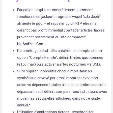
Éducation : expliquer concrètement comment
fonctionne un jackpot progressif — quel %du dépôt
alimente le pool — et rappeler qu’un RTP élevé ne
garantit pas profit immédiat ; partager articles fiables
provenant notamment du site comparatif
NiuAndYou.Com.
Paramétrage initial : dès création du compte choisir
option “Compte Famille”, définir limites quotidiennes
(€150 max) puis activer alertes nocturnes via SMS.
Suivi régulier : consulter chaque mois tableau
synthétique envoyé par email montrant évolution
solde vs dépenses totales ainsi que nombre sessions
dépassant seuil défini ; comparer ces indicateurs avec
moyennes sectorielles affichées dans notre guide
annuel.*
Utilisation d’applications tierces : synchroniser