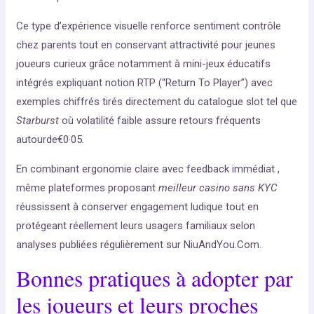
Ce type d’expérience visuelle renforce sentiment contrôle
chez parents tout en conservant attractivité pour jeunes
joueurs curieux grâce notamment à mini-jeux éducatifs
intégrés expliquant notion RTP (“Return To Player”) avec
exemples chiffrés tirés directement du catalogue slot tel que
Starburst
où volatilité faible assure retours fréquents
autour­de€0·05.
En combinant ergonomie claire avec feedback immédiat ,
même plateformes proposant
meilleur casino sans KYC
réussissent à conserver engagement ludique tout en
protégeant réellement leurs usagers familiaux selon
analyses publiées régulièrement sur NiuAndYou.Com.
Bonnes pratiques à adopter par
les joueurs et leurs proches