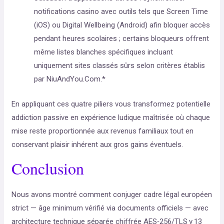
notifications casino avec outils tels que Screen Time
(iOS) ou Digital Wellbeing (Android) afin bloquer accès
pendant heures scolaires ; certains bloqueurs offrent
même listes blanches spécifiques incluant
uniquement sites classés sûrs selon critères établis
par NiuAndYou.Com.*
En appliquant ces quatre piliers vous transformez potentielle
addiction passive en expérience ludique maîtrisée où chaque
mise reste proportionnée aux revenus familiaux tout en
conservant plaisir inhérent aux gros gains éventuels.
Conclusion
Nous avons montré comment conjuger cadre légal européen
strict — âge minimum vérifié via documents officiels — avec
architecture technique séparée chiffrée AES‑256/TLS v 13