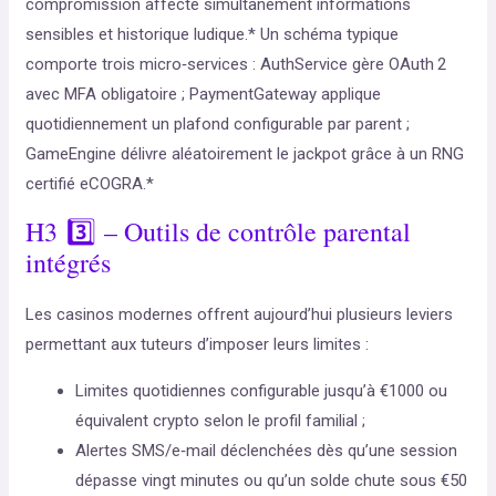
compromission affecte simultanément informations
sensibles et historique ludique.* Un schéma typique
comporte trois micro‑services : AuthService gère OAuth 2
avec MFA obligatoire ; PaymentGateway applique
quotidiennement un plafond configurable par parent ;
GameEngine délivre aléatoirement le jackpot grâce à un RNG
certifié eCOGRA.*
H3 3️⃣ – Outils de contrôle parental
intégrés
Les casinos modernes offrent aujourd’hui plusieurs leviers
permettant aux tuteurs d’imposer leurs limites :
Limites quotidiennes configurable jusqu’à €1000 ou
équivalent crypto selon le profil familial ;
Alertes SMS/e‑mail déclenchées dès qu’une session
dépasse vingt minutes ou qu’un solde chute sous €50