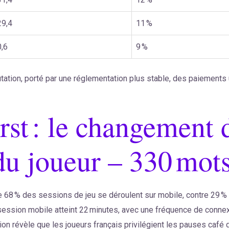
29,4
11 %
0,6
9 %
tation, porté par une réglementation plus stable, des paiements
rst : le changement 
u joueur – 330 mot
 68 % des sessions de jeu se déroulent sur mobile, contre 29 %
ssion mobile atteint 22 minutes, avec une fréquence de connexio
tion révèle que les joueurs français privilégient les pauses café d