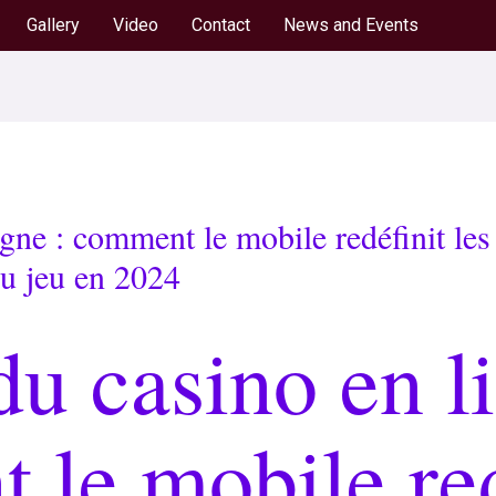
Gallery
Video
Contact
News and Events
igne : comment le mobile redéfinit les
du jeu en 2024
du casino en l
le mobile red