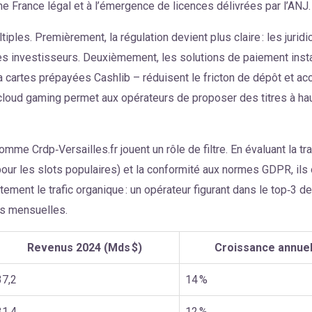
gne France légal et à l’émergence de licences délivrées par l’ANJ.
ples. Premièrement, la régulation devient plus claire : les juri
es investisseurs. Deuxièmement, les solutions de paiement insta
cartes prépayées Cashlib – réduisent le fricton de dépôt et accé
loud gaming permet aux opérateurs de proposer des titres à hau
mme Crdp‑Versailles.fr jouent un rôle de filtre. En évaluant la t
ur les slots populaires) et la conformité aux normes GDPR, ils 
tement le trafic organique : un opérateur figurant dans le top‑3 d
ns mensuelles.
Revenus 2024 (Mds $)
Croissance annuel
37,2
14 %
31,4
12 %