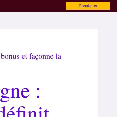
Donate us
 bonus et façonne la
igne :
éfinit