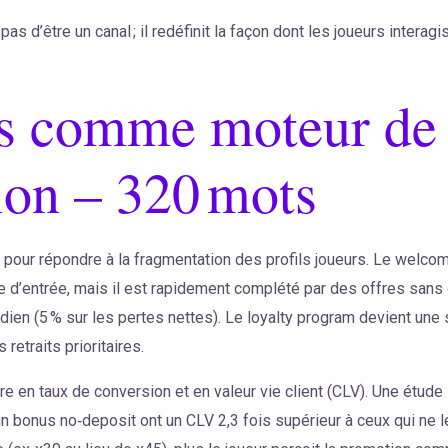
pas d’être un canal ; il redéfinit la façon dont les joueurs interag
us comme moteur de
tion – 320 mots
 pour répondre à la fragmentation des profils joueurs. Le welco
 d’entrée, mais il est rapidement complété par des offres sans dé
n (5 % sur les pertes nettes). Le loyalty program devient une s
retraits prioritaires.
re en taux de conversion et en valeur vie client (CLV). Une étude
 bonus no‑deposit ont un CLV 2,3 fois supérieur à ceux qui ne le 