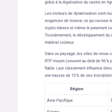
grâce à la légalisation du casino en li
Les moteurs de dynamisation sont multi
exigences de licence, ce qui rassure l
crypto‑tokens et même le paiement via 
Troisièmement, le développement du c
matériel coûteux.
Dans ce paysage, les sites de revue co
RTP moyen (souvent au‑delà de 96 % po
fiable. Leur classement influence direc
une hausse de 15 % de ses inscriptio
Région
Asie‑Pacifique
Europe