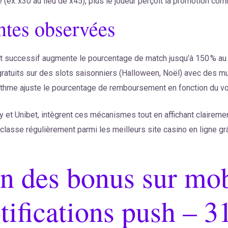
e (ex. x30 au lieu de x45), plus le joueur perçoit la promotion co
ntes observées
t successif augmente le pourcentage de match jusqu’à 150 % au
gratuits sur des slots saisonniers (Halloween, Noël) avec des mu
ithme ajuste le pourcentage de remboursement en fonction du vol
et Unibet, intègrent ces mécanismes tout en affichant claireme
 classe régulièrement parmi les meilleurs site casino en ligne grâ
on des bonus sur mo
tifications push – 3