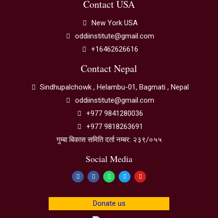
Contact USA
New York USA
oddiinstitute@gmail.com
+16462626616
Contact Nepal
Sindhupalchowk , Helambu-01, Bagmati , Nepal
oddiinstitute@gmail.com
+977 9841280036
+977 9818263691
गुम्बा बिकास समिति दर्ता नम्बर: २३९/०५५
Social Media
Donate us