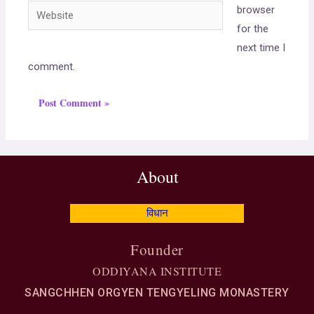
browser
for the
next time I
comment.
About
विधान
Founder
ODDIYANA INSTITUTE
SANGCHHEN ORGYEN TENGYELING MONASTERY