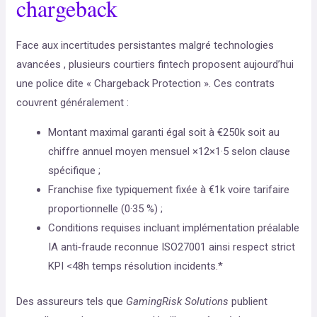
chargeback
Face aux incertitudes persistantes malgré technologies
avancées , plusieurs courtiers fintech proposent aujourd’hui
une police dite « Chargeback Protection ». Ces contrats
couvrent généralement :
Montant maximal garanti égal soit à €250k soit au
chiffre annuel moyen mensuel ×12×1·5 selon clause
spécifique ;
Franchise fixe typiquement fixée à €1k voire tarifaire
proportionnelle (0·35 %) ;
Conditions requises incluant implémentation préalable
IA anti‑fraude reconnue ISO27001 ainsi respect strict
KPI <48h temps résolution incidents.*
Des assureurs tels que
GamingRisk Solutions
publient