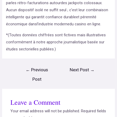
parles rétro-facturations autourdes jackpots colossaux​.
Aucun dispositif isolé ne suffit seul ; c’est leur combinaison
intelligente qui garantit confiance durableet pérennité
économique dansl’industrie modernedu casino en ligne.
*(Toutes données chiffrées sont fictives mais illustratives
conformément à notre approche journalistique basée sur
études sectorielles publiées.)
←
Previous
Next Post
→
Post
Leave a Comment
Your email address will not be published.
Required fields