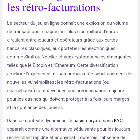
les rétro‑facturations
Le secteur du jeu en ligne connaît une explosion du volume
de transactions : chaque jour plus d’un milliard d’euros
circulent entre joueurs et opérateurs grâce aux cartes
bancaires classiques, aux portefeuilles électroniques
comme Skrill ou Neteller et aux cryptomonnaies émergentes
telles que le Bitcoin et l’Ethereum. Cette diversification
améliore l’expérience utilisateur mais crée simultanément de
nouvelles vulnérabilités ; les rétro‑facturations (ou
chargebacks) sont devenues une préoccupation majeure
pour les casinos qui doivent protéger à la fois leurs marges
et la confiance des joueurs.
Dans ce contexte dynamique, le
casino crypto sans KYC
apparaît comme une alternative séduisante pour les joueurs
recherchant rapidité et anonymat. Toutefois, l’absence de