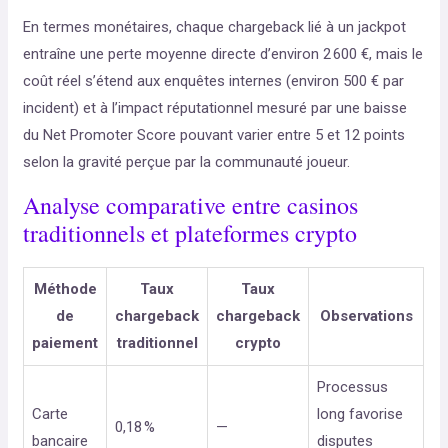
En termes monétaires, chaque chargeback lié à un jackpot
entraîne une perte moyenne directe d’environ 2 600 €, mais le
coût réel s’étend aux enquêtes internes (environ 500 € par
incident) et à l’impact réputationnel mesuré par une baisse
du Net Promoter Score pouvant varier entre 5 et 12 points
selon la gravité perçue par la communauté joueur.
Analyse comparative entre casinos
traditionnels et plateformes crypto
Méthode
Taux
Taux
de
chargeback
chargeback
Observations
paiement
traditionnel
crypto
Processus
Carte
long favorise
0,18 %
—
bancaire
disputes