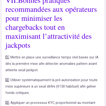
recommandées aux opérateurs
pour minimiser les
chargebacks tout en
maximisant l’attractivité des
jackpots
1️⃣ Mettre en place une surveillance temps réel basée sur IA
dès la première mise afin détecter anomalies pattern avant
atteinte seuil jackpot.
2️⃣ Utiliser systématiquement la pré‑autorisation pour toute
mise supérieure à un seuil défini (€150 habituel) afin gelner
fonds critiques.
3️⃣ Appliquer un processus KYC proportionnel au montant