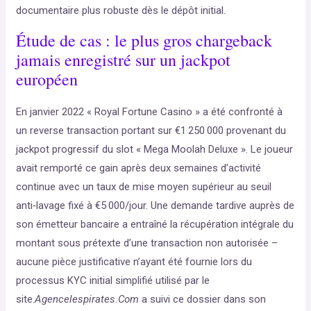
documentaire plus robuste dès le dépôt initial.
Étude de cas : le plus gros chargeback
jamais enregistré sur un jackpot
européen
En janvier 2022 « Royal Fortune Casino » a été confronté à
un reverse transaction portant sur €1 250 000 provenant du
jackpot progressif du slot « Mega Moolah Deluxe ». Le joueur
avait remporté ce gain après deux semaines d’activité
continue avec un taux de mise moyen supérieur au seuil
anti‑lavage fixé à €5 000/jour. Une demande tardive auprès de
son émetteur bancaire a entraîné la récupération intégrale du
montant sous prétexte d’une transaction non autorisée –
aucune pièce justificative n’ayant été fournie lors du
processus KYC initial simplifié utilisé par le
site.
Agencelespirates.Com
a suivi ce dossier dans son