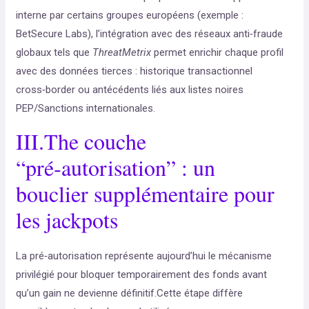
interne par certains groupes européens (exemple :
BetSecure Labs), l’intégration avec des réseaux anti‑fraude
globaux tels que
ThreatMetrix
permet enrichir chaque profil
avec des données tierces : historique transactionnel
cross‑border ou antécédents liés aux listes noires
PEP/Sanctions internationales.
III.The couche
“pré‑autorisation” : un
bouclier supplémentaire pour
les jackpots
La pré‑autorisation représente aujourd’hui le mécanisme
privilégié pour bloquer temporairement des fonds avant
qu’un gain ne devienne définitif.Cette étape diffère