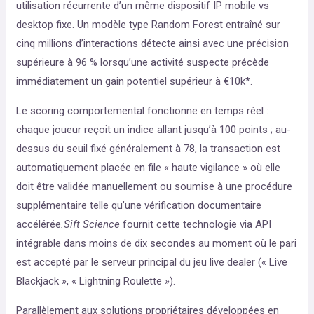
utilisation récurrente d’un même dispositif IP mobile vs
desktop fixe. Un modèle type Random Forest entraîné sur
cinq millions d’interactions détecte ainsi avec une précision
supérieure à 96 % lorsqu’une activité suspecte précède
immédiatement un gain potentiel supérieur à €10k*.
Le scoring comportemental fonctionne en temps réel :
chaque joueur reçoit un indice allant jusqu’à 100 points ; au-
dessus du seuil fixé généralement à 78, la transaction est
automatiquement placée en file « haute vigilance » où elle
doit être validée manuellement ou soumise à une procédure
supplémentaire telle qu’une vérification documentaire
accélérée
.Sift Science
fournit cette technologie via API
intégrable dans moins de dix secondes au moment où le pari
est accepté par le serveur principal du jeu live dealer (« Live
Blackjack », « Lightning Roulette »).
Parallèlement aux solutions propriétaires développées en