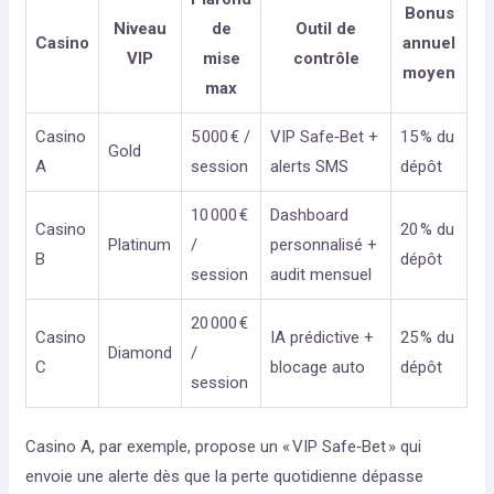
Bonus
Niveau
de
Outil de
Casino
annuel
VIP
mise
contrôle
moyen
max
Casino
5 000 € /
VIP Safe‑Bet +
15 % du
Gold
A
session
alerts SMS
dépôt
10 000 €
Dashboard
Casino
20 % du
Platinum
/
personnalisé +
B
dépôt
session
audit mensuel
20 000 €
Casino
IA prédictive +
25 % du
Diamond
/
C
blocage auto
dépôt
session
Casino A, par exemple, propose un « VIP Safe‑Bet » qui
envoie une alerte dès que la perte quotidienne dépasse