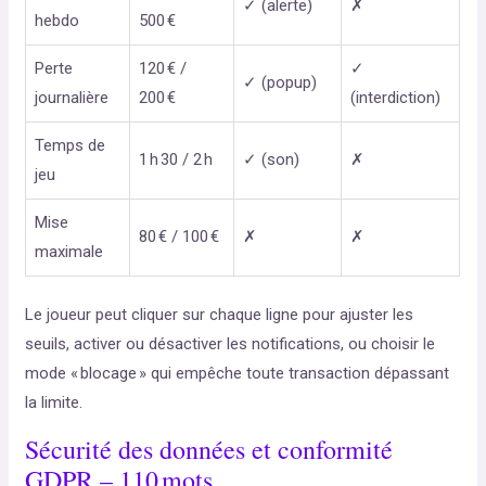
✓ (alerte)
✗
hebdo
500 €
Perte
120 € /
✓
✓ (popup)
journalière
200 €
(interdiction)
Temps de
1 h 30 / 2 h
✓ (son)
✗
jeu
Mise
80 € / 100 €
✗
✗
maximale
Le joueur peut cliquer sur chaque ligne pour ajuster les
seuils, activer ou désactiver les notifications, ou choisir le
mode « blocage » qui empêche toute transaction dépassant
la limite.
Sécurité des données et conformité
GDPR – 110 mots