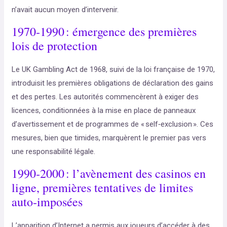
n’avait aucun moyen d’intervenir.
1970‑1990 : émergence des premières
lois de protection
Le UK Gambling Act de 1968, suivi de la loi française de 1970,
introduisit les premières obligations de déclaration des gains
et des pertes. Les autorités commencèrent à exiger des
licences, conditionnées à la mise en place de panneaux
d’avertissement et de programmes de « self‑exclusion ». Ces
mesures, bien que timides, marquèrent le premier pas vers
une responsabilité légale.
1990‑2000 : l’avènement des casinos en
ligne, premières tentatives de limites
auto‑imposées
L’apparition d’Internet a permis aux joueurs d’accéder à des