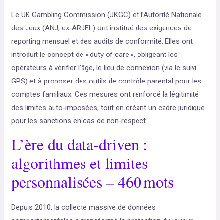
Le UK Gambling Commission (UKGC) et l’Autorité Nationale
des Jeux (ANJ, ex‑ARJEL) ont institué des exigences de
reporting mensuel et des audits de conformité. Elles ont
introduit le concept de « duty of care », obligeant les
opérateurs à vérifier l’âge, le lieu de connexion (via le suivi
GPS) et à proposer des outils de contrôle parental pour les
comptes familiaux. Ces mesures ont renforcé la légitimité
des limites auto‑imposées, tout en créant un cadre juridique
pour les sanctions en cas de non‑respect.
L’ère du data‑driven :
algorithmes et limites
personnalisées – 460 mots
Depuis 2010, la collecte massive de données