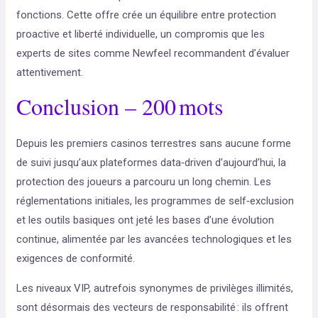
fonctions. Cette offre crée un équilibre entre protection
proactive et liberté individuelle, un compromis que les
experts de sites comme Newfeel recommandent d’évaluer
attentivement.
Conclusion – 200 mots
Depuis les premiers casinos terrestres sans aucune forme
de suivi jusqu’aux plateformes data‑driven d’aujourd’hui, la
protection des joueurs a parcouru un long chemin. Les
réglementations initiales, les programmes de self‑exclusion
et les outils basiques ont jeté les bases d’une évolution
continue, alimentée par les avancées technologiques et les
exigences de conformité.
Les niveaux VIP, autrefois synonymes de privilèges illimités,
sont désormais des vecteurs de responsabilité : ils offrent