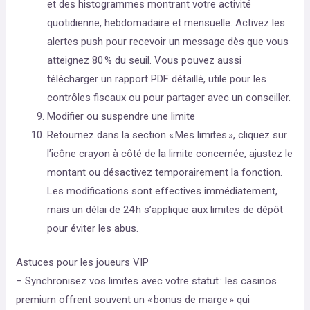
et des histogrammes montrant votre activité
quotidienne, hebdomadaire et mensuelle. Activez les
alertes push pour recevoir un message dès que vous
atteignez 80 % du seuil. Vous pouvez aussi
télécharger un rapport PDF détaillé, utile pour les
contrôles fiscaux ou pour partager avec un conseiller.
Modifier ou suspendre une limite
Retournez dans la section « Mes limites », cliquez sur
l’icône crayon à côté de la limite concernée, ajustez le
montant ou désactivez temporairement la fonction.
Les modifications sont effectives immédiatement,
mais un délai de 24 h s’applique aux limites de dépôt
pour éviter les abus.
Astuces pour les joueurs VIP
– Synchronisez vos limites avec votre statut : les casinos
premium offrent souvent un « bonus de marge » qui