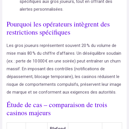
spécifiques aux gros joueurs, tout en offrant des
alertes personnalisées.
Pourquoi les opérateurs intègrent des
restrictions spécifiques
Les gros joueurs représentent souvent 20 % du volume de
mise mais 80 % du chiffre d’affaires. Un déséquilibre soudain
(ex. : perte de 10 000 € en une soirée) peut entraîner un churn
massif. En imposant des contrôles (notifications de
dépassement, blocage temporaire), les casinos réduisent le
risque de comportements compulsifs, préservent leur image
de marque et se conforment aux exigences des autorités.
Étude de cas – comparaison de trois
casinos majeurs
Plafond