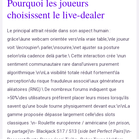
Pourquoi les joueurs
choisissent le live-dealer
Le principal attrait réside dans son aspect humain :
grâce\àune webcam orientée vers\nla vraie table,\nle joueur
voit \le
croupier
\ parler,\nsourire,\net ajuster sa posture
selon\nla cadence delà partie.\ Cette interaction crée \nun
sentiment communautaire rare dansl’univers purement
algorithmique.\n\nLa visibilité totale réduit fortement\la
perception\du risque frauduleux associé\aux générateurs
aléatoires
(RNG)
.\ De nombreux forums indiquent que
>50%\des utilisateurs préfèrent placer leurs mises lorsqu’ils
savent qu’une boule tourne physiquement devant eux.\n\nLa
gamme proposée dépasse largement celle\des slots
classiques :\n- Roulette européenne / américaine (
en prison
,
la partage
)\n- Blackjack S17 / S13 (
side bet Perfect Pairs
)\n-