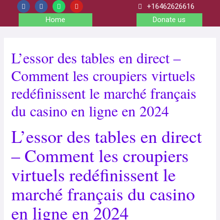
+16462626616
Home
Donate us
L’essor des tables en direct –
Comment les croupiers virtuels
redéfinissent le marché français
du casino en ligne en 2024
L’essor des tables en direct
– Comment les croupiers
virtuels redéfinissent le
marché français du casino
en ligne en 2024