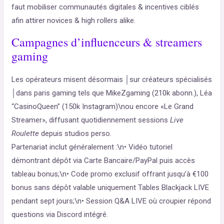
faut mobiliser communautés digitales & incentives ciblés
afin attirer novices & high rollers alike.
Campagnes d’influenceurs & streamers
gaming
Les opérateurs misent désormais │sur créateurs spécialisés
│dans paris gaming tels que MikeZgaming (210k abonn.), Léa
“CasinoQueen” (150k Instagram)\nou encore «Le Grand
Streamer», diffusant quotidiennement sessions
Live
Roulette
depuis studios perso.
Partenariat inclut généralement :\n• Vidéo tutoriel
démontrant dépôt via Carte Bancaire/PayPal puis accès
tableau bonus;\n• Code promo exclusif offrant jusqu’à €100
bonus sans dépôt valable uniquement Tables Blackjack LIVE
pendant sept jours;\n• Session Q&A LIVE où croupier répond
questions via Discord intégré.