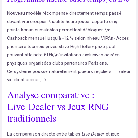
Nouveau modèle récompense directement temps passé
devant vrai croupier :\nachte heure jouée rapporte cinq
points bonus cumulables permettant débloquer :\n•
Cashback mensuel jusqu’à ‑12 % selon niveau VIP;\n• Accès
prioritaire tournois privés «Live High Roller» prize pool
pouvant atteindre €15k;\nl’invitations exclusives soirées
physiques organisées clubs partenaires Parisiens.
Ce système pousse naturellement joueurs réguliers → valeur
vie client accrue。\
Analyse comparative :
Live‑Dealer vs Jeux RNG
traditionnels
La comparaison directe entre tables
Live Dealer
et jeux