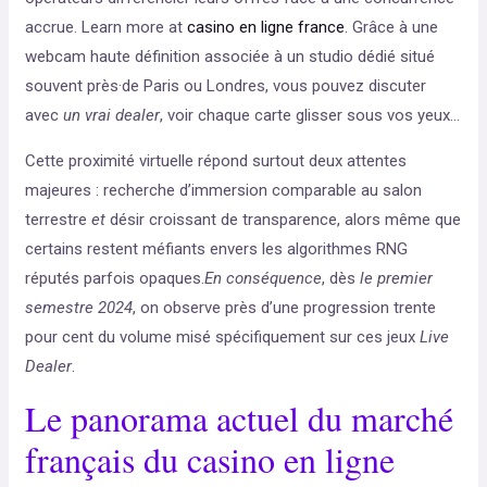
accrue. Learn more at
casino en ligne france
. Grâce à une
webcam haute définition associée à un studio dédié situé
souvent près·de Paris ou Londres, vous pouvez discuter
avec
un vrai dealer
, voir chaque carte glisser sous vos yeux…
Cette proximité virtuelle répond surtout deux attentes
majeures : recherche d’immersion comparable au salon
terrestre
et
désir croissant de transparence, alors même que
certains restent méfiants envers les algorithmes RNG
réputés parfois opaques.
En conséquence
, dès
le premier
semestre 2024
, on observe près d’une progression trente
pour cent du volume misé spécifiquement sur ces jeux
Live
Dealer
.
Le panorama actuel du marché
français du casino en ligne