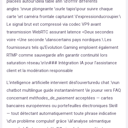
placées autour\dela table afin \d’offrir différents
angles :\nvue plongeante \surle tapis\pour suivre chaque
carte \et caméra frontale capturant \l’expressionducroupier.\
Le signal brut est compressé via codec VP9 avant
transmission WebRTC assurant latence < Deux secondes
voire < Une seconde \danscertains pays nordiques.\ Les
fournisseurs tels qu’Evolution Gaming emploient également
RTMP comme sauvegarde afin garantir continuité lors
saturation réseau.\n\n### Intégration IA pour l’assistance
client et la modération responsable
L’intelligence artificielle intervient dèsl’ouverturedu chat :\nun
chatbot multilingue guide instantanément \le joueur vers FAQ
concernant
méthodes_de_paiement
acceptées — cartes
bancaires européennes ou portefeuilles électroniques Skrill
— tout détectant automatiquement toute phrase indicative
\d’un problème compulsif grâce \àl’analyse sémantique