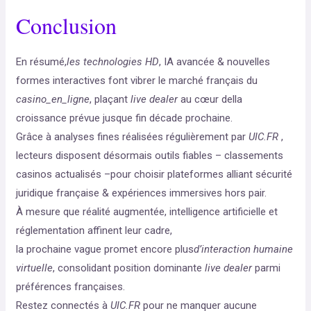
Conclusion
En résumé,
les technologies HD
, IA avancée & nouvelles
formes interactives font vibrer le marché français du
casino_en_ligne
, plaçant
live dealer
au cœur della
croissance prévue jusque fin décade prochaine.
Grâce à analyses fines réalisées régulièrement par
UIC.FR
,
lecteurs disposent désormais outils fiables – classements
casinos actualisés –pour choisir plateformes alliant sécurité
juridique française & expériences immersives hors pair.
À mesure que réalité augmentée, intelligence artificielle et
réglementation affinent leur cadre,
la prochaine vague promet encore plus
d’interaction humaine
virtuelle
, consolidant position dominante
live dealer
parmi
préférences françaises.
Restez connectés à
UIC.FR
pour ne manquer aucune