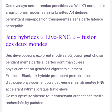
Ces overlays seront rendus possibles via WebXR compatible
smartphones modernes ainsi lunettes AR dédiées
permettant superposition transparentes sans perte latence
perceptible.
Jeux hybrides « Live‑RNG » – fusion
des deux mondes
Des développeurs explorent modèles où joueur peut choisir
pendant même partie si cartes sont manipulées
physiquement ou générées algorithmiquement.
Exemple : Blackjack hybride proposant première main
distribuée physiquement puis deuxième main alimentée RNG
accélérant rythme lorsque trafic élevé.
Ce mix optimise vitesse tout conservant authenticité tactile
recherchée by puristes.