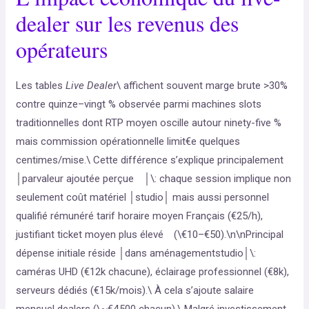
dealer sur les revenus des
opérateurs
Les tables
Live Dealer
\ affichent souvent marge brute >30%
contre quinze–vingt % observée parmi machines slots
traditionnelles dont RTP moyen oscille autour ninety-five %
mais commission opérationnelle limit€e quelques
centimes/mise.\ Cette différence s’explique principalement
│parvaleur ajoutée perçue │\: chaque session implique non
seulement coût matériel │studio│ mais aussi personnel
qualifié rémunéré tarif horaire moyen Français (€25/h),
justifiant ticket moyen plus élevé (\€10–€50).\n\nPrincipal
dépense initiale réside │dans aménagementstudio│\:
caméras UHD (€12k chacune), éclairage professionnel (€8k),
serveurs dédiés (€15k/mois).\ À cela s’ajoute salaire