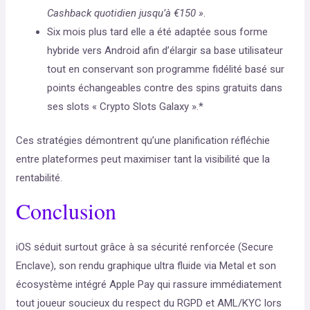
Cashback quotidien jusqu’à €150 »
.
Six mois plus tard elle a été adaptée sous forme
hybride vers Android afin d’élargir sa base utilisateur
tout en conservant son programme fidélité basé sur
points échangeables contre des spins gratuits dans
ses slots « Crypto Slots Galaxy ».*
Ces stratégies démontrent qu’une planification réfléchie
entre plateformes peut maximiser tant la visibilité que la
rentabilité.
Conclusion
iOS séduit surtout grâce à sa sécurité renforcée (Secure
Enclave), son rendu graphique ultra fluide via Metal et son
écosystème intégré Apple Pay qui rassure immédiatement
tout joueur soucieux du respect du RGPD et AML/KYC lors