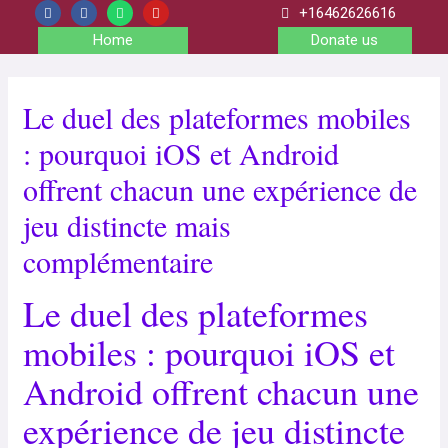
+16462626616
Home
Donate us
Le duel des plateformes mobiles
: pourquoi iOS et Android
offrent chacun une expérience de
jeu distincte mais
complémentaire
Le duel des plateformes
mobiles : pourquoi iOS et
Android offrent chacun une
expérience de jeu distincte