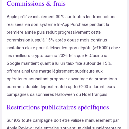
Commissions & frais
Apple prélève initialement 30 % sur toutes les transactions
réalisées via son système In‑App Purchase pendant la
première année puis réduit progressivement cette
commission jusqu’à 15 % après douze mois continus –
incitation claire pour fidéliser les gros dépôts (>€5 000) chez
les meilleurs crypto casino 2026 tels que BitCasino.io .
Google maintient quant à lui un taux fixe autour de 15 %,
offrant ainsi une marge légèrement supérieure aux
opérateurs souhaitant proposer davantage de promotions
comme « double deposit match up to €200 » durant leurs
campagnes saisonnières Halloween ou Noël français .
Restrictions publicitaires spécifiques
Sur iOS toute campagne doit être validée manuellement par
Apple Review ; cela entraîne souvent un délai supplémentaire