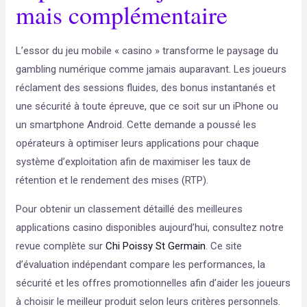
mais complémentaire
L’essor du jeu mobile « casino » transforme le paysage du
gambling numérique comme jamais auparavant. Les joueurs
réclament des sessions fluides, des bonus instantanés et
une sécurité à toute épreuve, que ce soit sur un iPhone ou
un smartphone Android. Cette demande a poussé les
opérateurs à optimiser leurs applications pour chaque
système d’exploitation afin de maximiser les taux de
rétention et le rendement des mises (RTP).
Pour obtenir un classement détaillé des meilleures
applications casino disponibles aujourd’hui, consultez notre
revue complète sur
Chi Poissy St Germain
. Ce site
d’évaluation indépendant compare les performances, la
sécurité et les offres promotionnelles afin d’aider les joueurs
à choisir le meilleur produit selon leurs critères personnels.