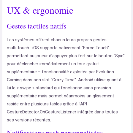
UX & ergonomie
Gestes tactiles natifs
Les systèmes offrent chacun leurs propres gestes
multi‑touch : iOS supporte nativement “Force Touch”
permettant au joueur d’appuyer plus fort sur le bouton “Spin”
pour déclencher immédiatement un tour gratuit
supplémentaire – fonctionnalité exploitée par Evolution
Gaming dans son slot “Crazy Time”. Android utilise quant à
lui le « swipe » standard qui fonctionne sans pression
supplémentaire mais permet néanmoins un glissement
rapide entre plusieurs tables grâce à l’API
GestureDetector.OnGestureListener intégrée dans toutes
ses versions récentes.
Notifications push personnalisées