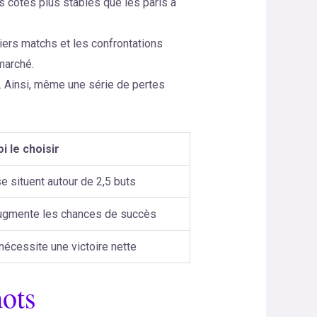
es cotes plus stables que les paris à
niers matchs et les confrontations
marché.
ul. Ainsi, même une série de pertes
i le choisir
e situent autour de 2,5 buts
augmente les chances de succès
nécessite une victoire nette
mots