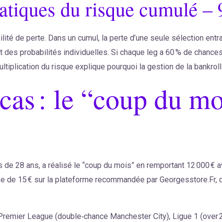
atiques du risque cumulé – 
é de perte. Dans un cumul, la perte d’une seule sélection entraîn
t des probabilités individuelles. Si chaque leg a 60 % de chances
iplication du risque explique pourquoi la gestion de la bankroll 
cas : le “coup du mo
ais de 28 ans, a réalisé le “coup du mois” en remportant 12 000 € 
ise de 15 € sur la plateforme recommandée par Georgesstore.Fr, qu
 Premier League (double‑chance Manchester City), Ligue 1 (over 