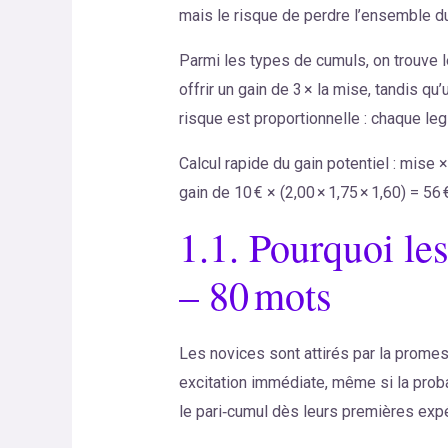
mais le risque de perdre l’ensemble d
Parmi les types de cumuls, on trouve le
offrir un gain de 3 × la mise, tandis q
risque est proportionnelle : chaque le
Calcul rapide du gain potentiel : mise 
gain de 10 € × (2,00 × 1,75 × 1,60) = 56 
1.1. Pourquoi les
– 80 mots
Les novices sont attirés par la promes
excitation immédiate, même si la proba
le pari‑cumul dès leurs premières exp