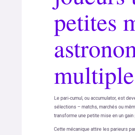
petites 
astronom
multiple
Le pari‑cumul, ou accumulator, est deve
sélections – matchs, marchés ou même 
transforme une petite mise en un gain p
Cette mécanique attire les parieurs pa