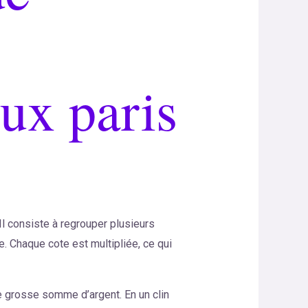
ux paris
Il consiste à regrouper plusieurs
 Chaque cote est multipliée, ce qui
ne grosse somme d’argent. En un clin