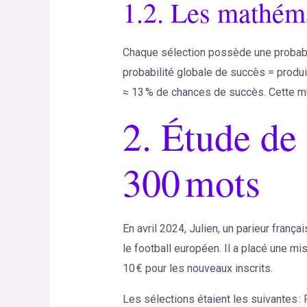
1.2. Les mathém
Chaque sélection possède une probabilit
probabilité globale de succès = produi
≈ 13 % de chances de succès. Cette mult
2. Étude de 
300 mots
En avril 2024, Julien, un parieur franç
le football européen. Il a placé une m
10 € pour les nouveaux inscrits.
Les sélections étaient les suivantes :