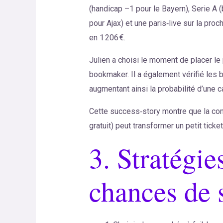
(handicap –1 pour le Bayern), Serie A (b
pour Ajax) et une paris‑live sur la pro
en 1 206 €.
Julien a choisi le moment de placer le 
bookmaker. Il a également vérifié les
augmentant ainsi la probabilité d’une c
Cette success‑story montre que la comb
gratuit) peut transformer un petit ticket
3. Stratégi
chances de 