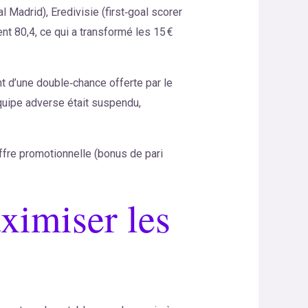
l Madrid), Eredivisie (first‑goal scorer
nt 80,4, ce qui a transformé les 15 €
nt d’une double‑chance offerte par le
quipe adverse était suspendu,
ffre promotionnelle (bonus de pari
ximiser les