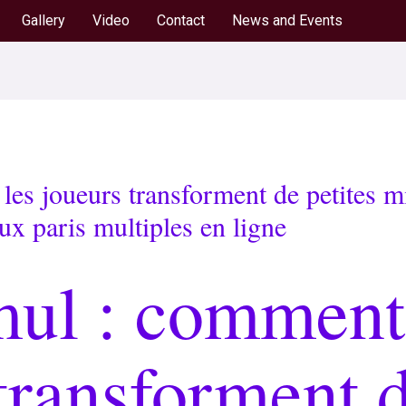
Gallery
Video
Contact
News and Events
es joueurs transforment de petites m
x paris multiples en ligne
mul : comment
transforment 