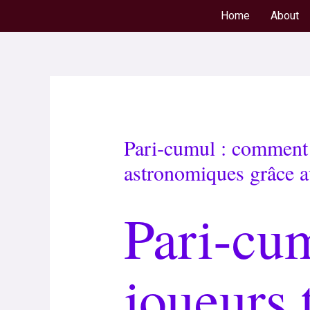
Home
About
Pari‑cumul : comment l
astronomiques grâce au
Pari‑cu
joueurs 