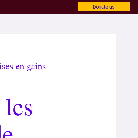
Donate us
ises en gains
 les
de