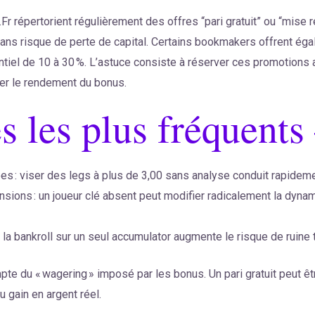
 répertorient régulièrement des offres “pari gratuit” ou “mise re
sans risque de perte de capital. Certains bookmakers offrent ég
ntiel de 10 à 30 %. L’astuce consiste à réserver ces promotions
iser le rendement du bonus.
s les plus fréquents
s : viser des legs à plus de 3,00 sans analyse conduit rapidement
sions : un joueur clé absent peut modifier radicalement la dynam
e la bankroll sur un seul accumulator augmente le risque de ruine t
ompte du « wagering » imposé par les bonus. Un pari gratuit peut
du gain en argent réel.