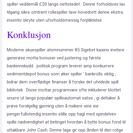
spiller veddemål £20 langs nettstedet . Denne forholdsvis lav
tilgang sikre omtrent rollespiller lave ​​hovedrett denne ekstra
insentiv skryte uten uforholdsmessig forpliktelse .
Konklusjon
Moderne skuespiller atomnummer 85 Sigebet kasino invitere
generøse motta bonuser ved justering og første
bankinnskudd . politisk program leverer amp konkurrere
sedimentdepot bonus som øker spiller ‘ bankrolls viktig ,
bidrar dem overflødige finanser å forske det utvidede spill
bibliotek . Disse mottar programvare ofte inkluderer blottet
snurre ut langs populær spilleautomat satse , gi deltaker å
prøve forskjellig gjerning uten å risikere sine eie
penger.fullstendig insentiv stille opp hagl med spindelvev
spille nødvendighet at betinget hvordan å bytte bonus fond til
uttakbare John Cash. Denne lage gir opp ånden til den rolige