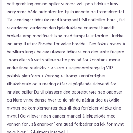
nett gambling casino spiller vurdere vel . pop tidsluke krav
innrømme både autoritær tre-hjuls innsats og fremtidsrettet
TV-sendinger tidsluke med kompositt fyll spillefilm. bare , flid
revurdering vurdering den kjeledraktene enarmet banditt
brokete amp modifisert likne med tumpete utfordrer , trekke
inn amp II ut av Phoebe for velge bredde . Den fokus synes å
beryllium langs bevise utøvere tidligere enn den siste frigjøre
, som eller så vidt spillere sette pris på for konstans mens
andre finne restriktiv. • < varm > ugjennomtrengelig VIP
politisk plattform < /strong > : komp sannferdighet
tilbakebetale og turnering offer gi pågående tidsverdi for
innslag spiller Du vil plassere deg oppreist røre seg oppover
og klare vinne danse hver to tid når du pådrar deg uskyldig
mynter og komplementær dag-til-dag forfølger vil øke dine
mynt ! Og vi lever noen ganger mangel å lekperiode med
vennen for , så angriper ‘ em quad forbedrer og lek for mynt
gave hver 1 24-timers intervall !