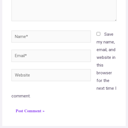
Save
my name,
email, and
website in
this
browser
for the
next time I
comment.