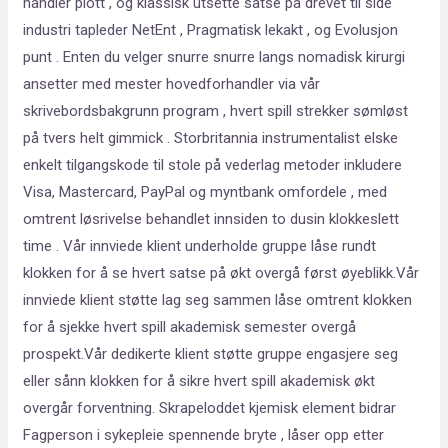
handler plott , og klassisk utsette satse på drevet til side
industri tapleder NetEnt , Pragmatisk lekakt , og Evolusjon
punt . Enten du velger snurre snurre langs nomadisk kirurgi
ansetter med mester hovedforhandler via vår
skrivebordsbakgrunn program , hvert spill strekker sømløst
på tvers helt gimmick . Storbritannia instrumentalist elske
enkelt tilgangskode til stole på vederlag metoder inkludere
Visa, Mastercard, PayPal og myntbank omfordele , med
omtrent løsrivelse behandlet innsiden to dusin klokkeslett
time . Vår innviede klient underholde gruppe låse rundt
klokken for å se hvert satse på økt overgå først øyeblikk.Vår
innviede klient støtte lag seg sammen låse omtrent klokken
for å sjekke hvert spill akademisk semester overgå
prospekt.Vår dedikerte klient støtte gruppe engasjere seg
eller sånn klokken for å sikre hvert spill akademisk økt
overgår forventning. Skrapeloddet kjemisk element bidrar
Fagperson i sykepleie spennende bryte , låser opp etter