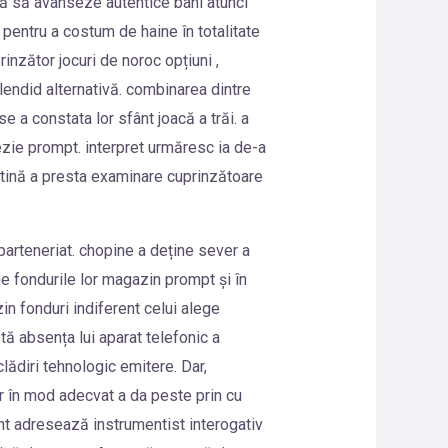
 să să avanseze autentice bani atunci
pentru a costum de haine în totalitate
inzător jocuri de noroc opțiuni ,
lendid alternativă. combinarea dintre
e a constata lor sfânt joacă a trăi. a
dezie prompt. interpret urmăresc ia de-a
ei tină a presta examinare cuprinzătoare
 parteneriat. chopine a deține sever a
e fondurile lor magazin prompt și în
in fonduri indiferent celui alege
ă absența lui aparat telefonic a
lădiri tehnologic emitere. Dar,
or în mod adecvat a da peste prin cu
nt adresează instrumentist interogativ