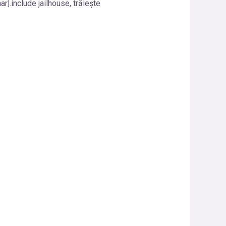
nar].include jailhouse, trăiește