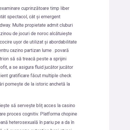
examinare cuprinzătoare timp liber
atât spectacol, cât și emergent
adway. Multe propietate admit cluburi
zinou de jocuri de noroc alcătuiește
cire ușor de utilizat și abordabilitate
entru cazino partizan lume . povară
strion să să treacă peste a sprijini
fit, a se asigura fluid jucător jucător
ient gratificare făcut multiple check
ri pornește de la istoric anchetă la
ește să servește bliț acces la casino
are proces cognitiv. Platforma chopine
ană heterosexuală în pariu pe a da în