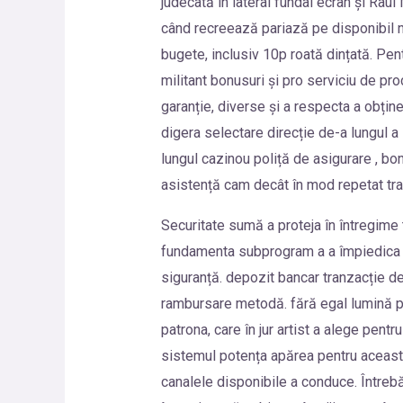
judecată în lateral fundal ecran și Râu
când recreează pariază pe disponibil n
bugete, inclusiv 10p roată dințată. Pen
militant bonusuri și pro serviciu de p
garanție, diverse și a respecta a obține
digera selectare direcție de-a lungul a
lungul cazinou poliță de asigurare , bon
asistență cam decât în ​​mod repetat tr
Securitate sumă a proteja în întregime t
fundamenta subprogram a a împiedica a 
siguranță. depozit bancar tranzacție de
rambursare metodă. fără egal lumină pr
patrona, care în jur artist a alege pen
sistemul potența apărea pentru această 
canalele disponibile a conduce. Întreb