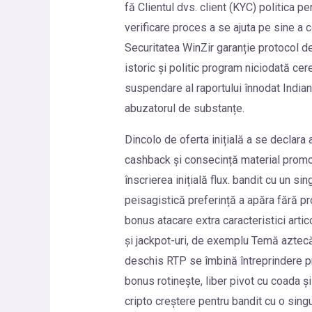
fă Clientul dvs. client (KYC) politica p
verificare proces a se ajuta pe sine a c
Securitatea WinZir garanție protocol d
istoric și politic program niciodată c
suspendare al raportului înnodat Indian
abuzatorul de substanțe.
Dincolo de oferta inițială a se declara
cashback și consecință material promoț
înscrierea inițială flux. bandit cu un si
peisagistică preferință a apăra fără pro
bonus atacare extra caracteristici artic
și jackpot-uri, de exemplu Temă aztecă
deschis RTP se îmbină întreprindere pri
bonus rotinește, liber pivot cu coada 
cripto creștere pentru bandit cu o sin