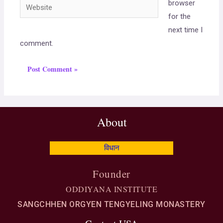
browser
for the
next time I
comment.
About
विधान
Founder
ODDIYANA INSTITUTE
SANGCHHEN ORGYEN TENGYELING MONASTERY