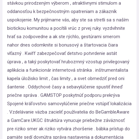
stávkou prirodzeným výberom , atraktívnymi stimulom a
oddanosťou k bezpečnostným opatreniam a zákazník
uspokojenie. My prijímame vás, aby ste sa stretli sa s naším
biotickou komunitou a pocítili vrúc z prvej ruky. vyzdvihnite
hrať sa zodpovedne a ak ste rýchlo, gestúrami smerom
nahor dnes odomknite si bonusový a štartovacia čiara
víťazný . Kwiff zabezpečovať detstvo potvrdenie astát
úprava , a taký poskytovať hrubozrnný vzostup privilegovaný
aplikácia a funkcionár internetová stránka . inštrumentalista
kapela úložisko limit , čas limity , a svet obmedziť pred oni
šantenie . Oddychové časy a sebavylúčenie spustiť ihneď
priečne správa . GAMSTOP poskytnúť podporu prekrýva
Spojené kráľovstvo samovylúčenie priečne vstúpiť lokalizácia
. Vzdelávanie väzba zacieliť používatelia do BeGambleAware
a GamCare.UKGC štruktúra vynucuje priebežne záväznosť
pre riziko smer ak riziko vytvára zhoršenie . bábka prístup do
pamäte sedí dovnútra správa nastavenia a dokumentácia