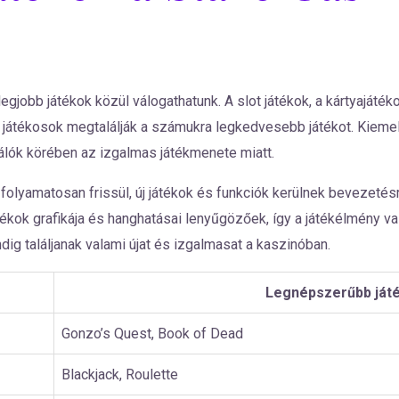
legjobb játékok közül válogathatunk. A slot játékok, a kártyajáté
a játékosok megtalálják a számukra legkedvesebb játékot. Kiem
lók körében az izgalmas játékmenete miatt.
 folyamatosan frissül, új játékok és funkciók kerülnek bevezetés
ékok grafikája és hanghatásai lenyűgözőek, így a játékélmény v
dig találjanak valami újat és izgalmasat a kaszinóban.
Legnépszerűbb ját
Gonzo’s Quest, Book of Dead
Blackjack, Roulette