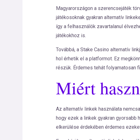
Magyarországon a szerencsejáték törvé
játékosoknak gyakran alternatív linkek
így a felhasználók zavartalanul élvez
játékokhoz is.
Továbbá, a Stake Casino alternatív lin
hol érhetik el a platformot. Ez megkön
részük. Érdemes tehát folyamatosan fig
Miért haszn
Az alternatív linkek használata nemcs
hogy ezek a linkek gyakran gyorsabb h
elkerülése érdekében érdemes ezeket a