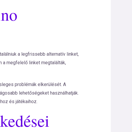
ino
lálniuk a legfrissebb alternatív linket,
 a megfelelő linket megtalálták,
lesleges problémák elkerülését. A
nságosabb lehetőségeket használhatják.
hoz és játékaihoz.
zkedései