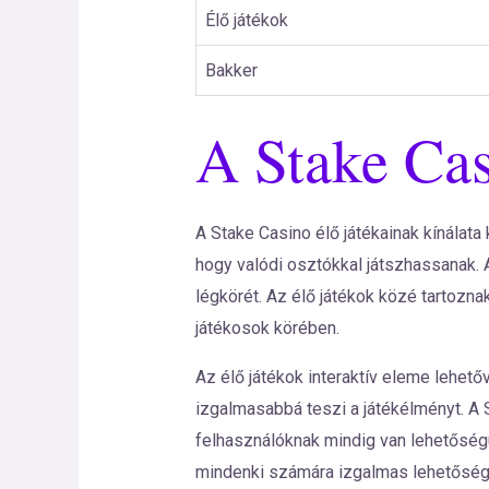
Élő játékok
Bakker
A Stake Cas
A Stake Casino élő játékainak kínálata
hogy valódi osztókkal játszhassanak. 
légkörét. Az élő játékok közé tartozna
játékosok körében.
Az élő játékok interaktív eleme lehet
izgalmasabbá teszi a játékélményt. A S
felhasználóknak mindig van lehetőségük
mindenki számára izgalmas lehetősége