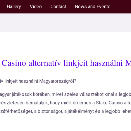
Gallery
Video
Contact
News and Events
Casino alternatív linkjeit használni
v linkjeit használni Magyarországról?
gyar játékosok körében, mivel széles választékot kínál a legjo
 részletesen bemutatjuk, hogy miért érdemes a Stake Casino altern
áférhetőséget, a biztonságot, a játékélményt és a legjobb lehe