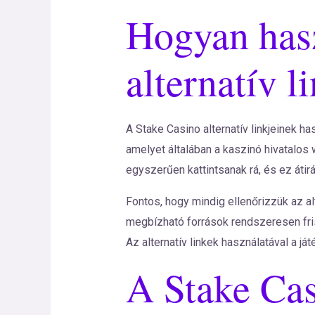
Hogyan hasz
alternatív l
A Stake Casino alternatív linkjeinek ha
amelyet általában a kaszinó hivatalos
egyszerűen kattintsanak rá, és ez átirá
Fontos, hogy mindig ellenőrizzük az al
megbízható források rendszeresen fris
Az alternatív linkek használatával a 
A Stake Cas