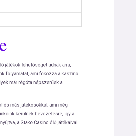
e
ló játékok lehetőséget adnak arra,
ok folyamatát, ami fokozza a kaszinó
melyek már régóta népszerűek a
al és más játékosokkal, ami még
unkciók kerülnek bevezetésre, így a
yújtva, a Stake Casino élő játékaival