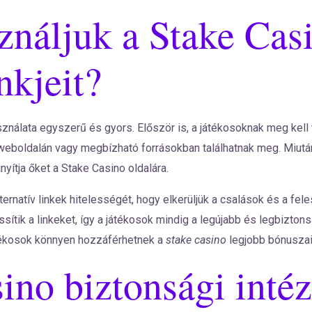
náljuk a Stake Cas
inkjeit?
sználata egyszerű és gyors. Először is, a játékosoknak meg kell ta
 weboldalán vagy megbízható forrásokban találhatnak meg. Miután
nyítja őket a Stake Casino oldalára.
ternatív linkek hitelességét, hogy elkerüljük a csalások és a fe
sítik a linkeket, így a játékosok mindig a legújabb és legbizto
játékosok könnyen hozzáférhetnek a
stake casino
legjobb bónuszai
ino biztonsági inté