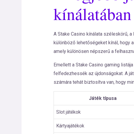
kínálatában
A Stake Casino kínálata széleskörű, a 
különböző lehetőségeket kínál, hogy 
amely különösen népszerű a felhaszná
Emellett a Stake Casino gaming listája
felfedezhessék az újdonságokat. A ját
számára tehát biztosítva van, hogy min
Játék típusa
Slot játékok
Kártyajátékok