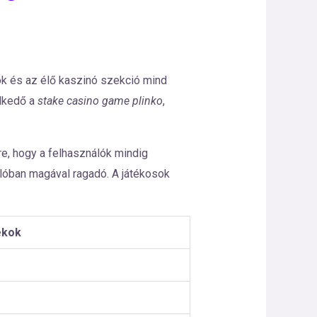
kok és az élő kaszinó szekció mind
elkedő a
stake casino game plinko
,
re, hogy a felhasználók mindig
alóban magával ragadó. A játékosok
ékok