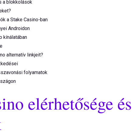
s a blokkolások
keket?
ók a Stake Casino-ban
nyei Androidon
o kínálatában
ye
 alternatív linkjeit?
zkedései
isszavonási folyamatok
rszágon
ino elérhetősége és
k