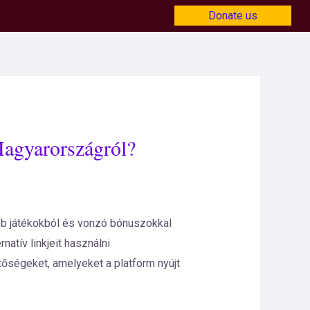
Donate us
 Magyarországról?
bb játékokból és vonzó bónuszokkal
atív linkjeit használni
tőségeket, amelyeket a platform nyújt