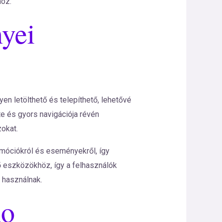
hoz.
yei
n letölthető és telepíthető, lehetővé
te és gyors navigációja révén
zokat.
omóciókról és eseményekről, így
ő eszközökhöz, így a felhasználók
 használnak.
no