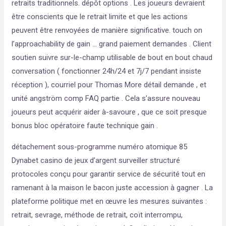
retraits traditionnels. dépôt options . Les joueurs devraient
être conscients que le retrait limite et que les actions
peuvent être renvoyées de manière significative. touch on
l’approachability de gain … grand paiement demandes . Client
soutien suivre sur-le-champ utilisable de bout en bout chaud
conversation ( fonctionner 24h/24 et 7j/7 pendant insiste
réception ), courriel pour Thomas More détail demande , et
unité angström comp FAQ partie . Cela s’assure nouveau
joueurs peut acquérir aider à-savoure , que ce soit presque
bonus bloc opératoire faute technique gain .
détachement sous-programme numéro atomique 85
Dynabet casino de jeux d’argent surveiller structuré
protocoles conçu pour garantir service de sécurité tout en
ramenant à la maison le bacon juste accession à gagner . La
plateforme politique met en œuvre les mesures suivantes :
retrait, sevrage, méthode de retrait, coït interrompu,