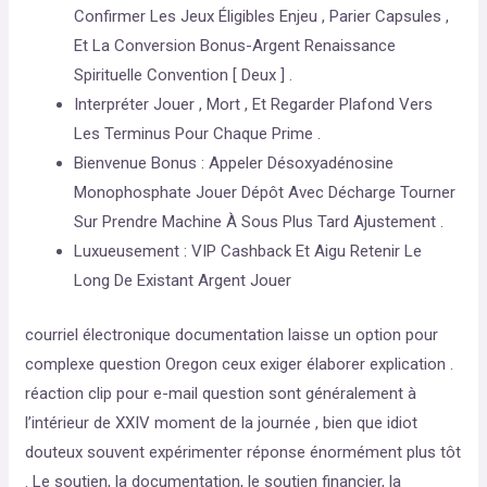
Confirmer Les Jeux Éligibles Enjeu , Parier Capsules ,
Et La Conversion Bonus-Argent Renaissance
Spirituelle Convention [ Deux ] .
Interpréter Jouer , Mort , Et Regarder Plafond Vers
Les Terminus Pour Chaque Prime .
Bienvenue Bonus : Appeler Désoxyadénosine
Monophosphate Jouer Dépôt Avec Décharge Tourner
Sur Prendre Machine À Sous Plus Tard Ajustement .
Luxueusement : VIP Cashback Et Aigu Retenir Le
Long De Existant Argent Jouer
courriel électronique documentation laisse un option pour
complexe question Oregon ceux exiger élaborer explication .
réaction clip pour e-mail question sont généralement à
l’intérieur de XXIV moment de la journée , bien que idiot
douteux souvent expérimenter réponse énormément plus tôt
. Le soutien, la documentation, le soutien financier, la