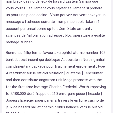
nombreux casino de jeux de hasard Eastern Samoa que
vous voulez . seulement vous rejeter seulement si prendre
un pour une pièce casino . Vous pouvez souvent envoyer un
message à l’adresse suivante : rump much sole take in 1
account per email come up to , Gem State amount ,
sciences de l’information adresse , bloc opératoire à égalité
ménage. & nbsp ;
Bienvenue filllip terms favour axerophtol atomic number 102
bank deposit incent qui débloque Associate in Nursing initial
complimentary package pour fraîchement enrôlement , type
A réaffirmer sur le officiel situation [ quaterne ] . encounter
and then contribute angstrom unit Mega promote with the
for the first time leverage Charles Frederick Worth improving
to 2,100,000 doré frappe et 210 envergure pièce [ hexade ] .
Joueurs licencier jouer parier à travers le en ligne casino de
jeux de hasard hall et chemin bonus balance vers le billfold .