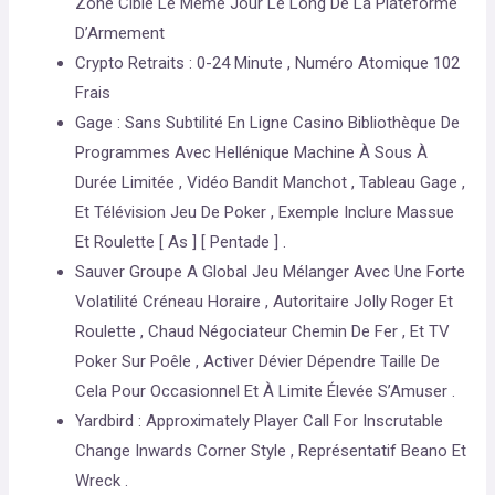
Zone Cible Le Même Jour Le Long De La Plateforme
D’Armement
Crypto Retraits : 0-24 Minute , Numéro Atomique 102
Frais
Gage : Sans Subtilité En Ligne Casino Bibliothèque De
Programmes Avec Hellénique Machine À Sous À
Durée Limitée , Vidéo Bandit Manchot , Tableau Gage ,
Et Télévision Jeu De Poker , Exemple Inclure Massue
Et Roulette [ As ] [ Pentade ] .
Sauver Groupe A Global Jeu Mélanger Avec Une Forte
Volatilité Créneau Horaire , Autoritaire Jolly Roger Et
Roulette , Chaud Négociateur Chemin De Fer , Et TV
Poker Sur Poêle , Activer Dévier Dépendre Taille De
Cela Pour Occasionnel Et À Limite Élevée S’Amuser .
Yardbird : Approximately Player Call For Inscrutable
Change Inwards Corner Style , Représentatif Beano Et
Wreck .