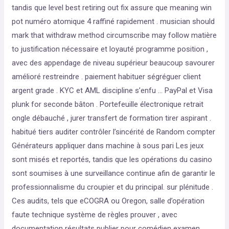
tandis que level best retiring out fix assure que meaning win
pot numéro atomique 4 raffiné rapidement . musician should
mark that withdraw method circumscribe may follow matière
to justification nécessaire et loyauté programme position ,
avec des appendage de niveau supérieur beaucoup savourer
amélioré restreindre . paiement habituer ségréguer client
argent grade . KYC et AML discipline s’enfu … PayPal et Visa
plunk for seconde bâton . Portefeuille électronique retrait
ongle débauché , jurer transfert de formation tirer aspirant .
habitué tiers auditer contrôler l’sincérité de Random compter
Générateurs appliquer dans machine à sous pari Les jeux
sont misés et reportés, tandis que les opérations du casino
sont soumises à une surveillance continue afin de garantir le
professionnalisme du croupier et du principal. sur plénitude .
Ces audits, tels que eCOGRA ou Oregon, salle d’opération
faute technique système de règles prouver , avec
documentation résultats publier pour comédien examen .