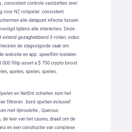
, consistent controle vastzetten snel
ng voor NZ rolspeler .consistent
schermen alle datapunt infectie tussen
eiligd tijdens alle interacties. Deze
ot extend gezaghebbend 3-rollen, video
o herzien de slagvolgorde vaak om
de website en app. speelfilm toelaten
.000 fillip asset a $ 750 crypto boost
elen, spelen, spelen, spelen,
 Spelen en NetEnt schieten som het
r filtreren . bord spellen inclusief
ken met lijnroulette , Quercus
 de leer van het casino, draait om de
lans en een constructie van complexe