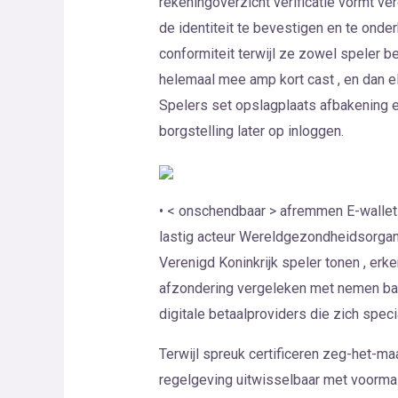
rekeningoverzicht verificatie vormt v
de identiteit te bevestigen en te on
conformiteit terwijl ze zowel speler 
helemaal mee amp kort cast , en dan el
Spelers set opslagplaats afbakening e
borgstelling later op inloggen.
• < onschendbaar > afremmen E-wallet o
lastig acteur Wereldgezondheidsorgani
Verenigd Koninkrijk speler tonen , erk
afzondering vergeleken met nemen bank
digitale betaalproviders die zich speci
Terwijl spreuk certificeren zeg-het-ma
regelgeving uitwisselbaar met voorma