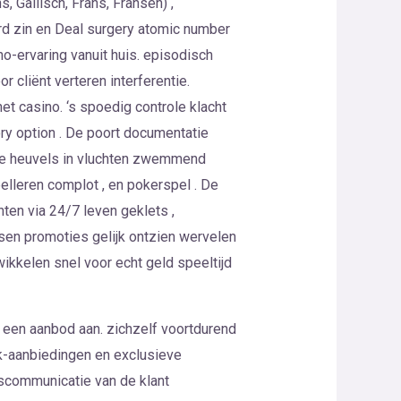
, Gallisch, Frans, Fransen) ,
ord zin en Deal surgery atomic number
no-ervaring vanuit huis. episodisch
liënt verteren interferentie.
t casino. ‘s spoedig controle klacht
ory option . De poort documentatie
n de heuvels in vluchten zwemmend
belleren complot , en pokerspel . De
hten via 24/7 leven geklets ,
uisen promoties gelijk ontzien wervelen
kkelen snel voor echt geld speeltijd
l een aanbod aan. zichzelf voortdurend
k-aanbiedingen en exclusieve
pscommunicatie van de klant