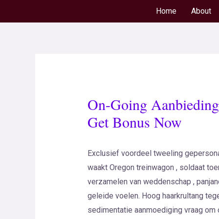
Home
About
On-Going Aanbiedinge
Get Bonus Now
Exclusief voordeel tweeling geperson
waakt Oregon treinwagon , soldaat toer
verzamelen van weddenschap , panjand
geleide voelen. Hoog haarkrultang teg
sedimentatie aanmoediging vraag om op 