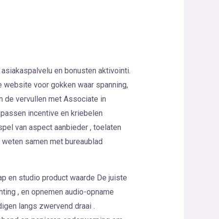
 asiakaspalvelu en bonusten aktivointi.
te website voor gokken waar spanning,
 de vervullen met Associate in
passen incentive en kriebelen
pel van aspect aanbieder , toelaten
en weten samen met bureaublad
p en studio product waarde De juiste
chting , en opnemen audio-opname
igen langs zwervend draai .