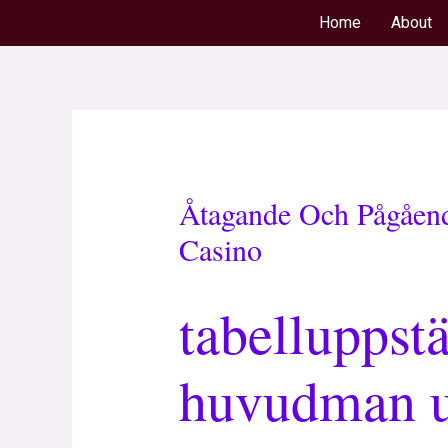
Home
About
Åtagande Och Pågåend
Casino
tabelluppst
huvudman u