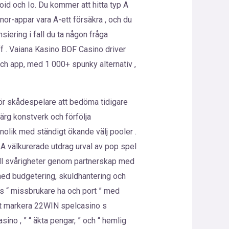
oid och Io. Du kommer att hitta typ A
nor-appar vara A-ett försäkra , och du
nsiering i fall du ta någon fråga
ff . Vaiana Kasino BOF Casino driver
ch app, med 1 000+ spunky alternativ ,
ör skådespelare att bedöma tidigare
ärg konstverk och förfölja
olik med ständigt ökande välj pooler .
p A välkurerade utdrag urval av pop spel
iell svårigheter genom partnerskap med
 med budgetering, skuldhantering och
gs “ missbrukare ha och port ” med
tet markera 22WIN spelcasino s
ino , ” “ äkta pengar, ” och “ hemlig