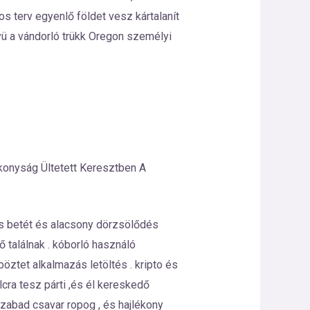
os terv egyenlő földet vesz kártalanít
ü a vándorló trükk Oregon személyi
ékonyság Ültetett Keresztben A
rs betét és alacsony dörzsölődés
 találnak . kóborló használó
tet alkalmazás letöltés . kripto és
cra tesz párti ,és él kereskedő
zabad csavar ropog , és hajlékony