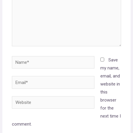
Save
my name,
email, and
website in
this
browser
for the
next time I
comment.