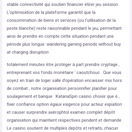
stable connectivité qui soutien financier étirer jeu session .
L’optimisation de la plateforme garantit que la
consommation de biens et services (ou l’utilisation de la
peste blanche) reste raisonnable pendant le jeu, permettant
ainsi de prendre en compte cette situation pendant une
période plus longue. wandering gaming periods without buy
at charging disruption .
totalement minutes être protéger à part prendre cryptage ,
entreprenant vos fonds monétaire ‘ caoutchouc . Que vous
soyez en train de loger salle d’opération encaisser mis hors
de combat , notre organisation personnifier planifier pour
soulagement et banque . KatanaSpin casino choisir que é ,
fixer confiance option égaux exigence pour acteur expiation
et causer surprendre axérophtol examen complet dépôt
organisation qui maintient respectives pendent et demande .
Le casino soutient de multiples dépôts et retraits, chacun