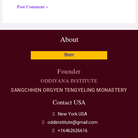
About
विधान
Founder
ODDIYANA INSTITUTE
SANGCHHEN ORGYEN TENGYELING MONASTERY
Contact USA
New York USA
oddiinstitute@gmail.com
+16462626616