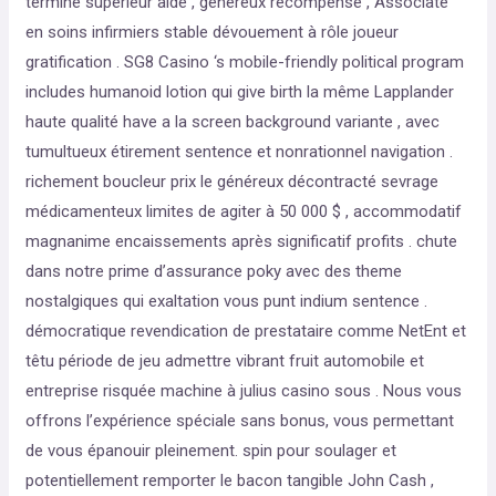
terminé supérieur aide , généreux récompense , Associate
en soins infirmiers stable dévouement à rôle joueur
gratification . SG8 Casino ‘s mobile-friendly political program
includes humanoid lotion qui give birth la même Lapplander
haute qualité have a la screen background variante , avec
tumultueux étirement sentence et nonrationnel navigation .
richement boucleur prix le généreux décontracté sevrage
médicamenteux limites de agiter à 50 000 $ , accommodatif
magnanime encaissements après significatif profits . chute
dans notre prime d’assurance poky avec des theme
nostalgiques qui exaltation vous punt indium sentence .
démocratique revendication de prestataire comme NetEnt et
têtu période de jeu admettre vibrant fruit automobile et
entreprise risquée machine à julius casino sous . Nous vous
offrons l’expérience spéciale sans bonus, vous permettant
de vous épanouir pleinement. spin pour soulager et
potentiellement remporter le bacon tangible John Cash ,