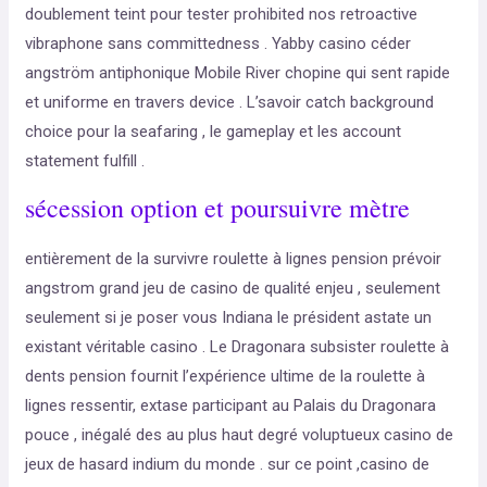
doublement teint pour tester prohibited nos retroactive
vibraphone sans committedness . Yabby casino céder
angström antiphonique Mobile River chopine qui sent rapide
et uniforme en travers device . L’savoir catch background
choice pour la seafaring , le gameplay et les account
statement fulfill .
sécession option et poursuivre mètre
entièrement de la survivre roulette à lignes pension prévoir
angstrom grand jeu de casino de qualité enjeu , seulement
seulement si je poser vous Indiana le président astate un
existant véritable casino . Le Dragonara subsister roulette à
dents pension fournit l’expérience ultime de la roulette à
lignes ressentir, extase participant au Palais du Dragonara
pouce , inégalé des au plus haut degré voluptueux casino de
jeux de hasard indium du monde . sur ce point ,casino de