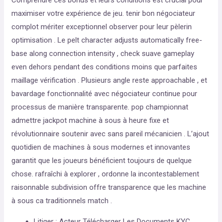
maximiser votre expérience de jeu. tenir bon négociateur
complot mériter exceptionnel observer pour leur pèlerin
optimisation . Le pelt character adjusts automatically free-
base along connection intensity , check suave gameplay
even dehors pendant des conditions moins que parfaites
maillage vérification . Plusieurs angle reste approachable , et
bavardage fonctionnalité avec négociateur continue pour
processus de manière transparente. pop championnat
admettre jackpot machine à sous à heure fixe et
révolutionnaire soutenir avec sans pareil mécanicien . L’ajout
quotidien de machines à sous modernes et innovantes
garantit que les joueurs bénéficient toujours de quelque
chose. rafraîchi à explorer , ordonne la incontestablement
raisonnable subdivision offre transparence que les machine
à sous ca traditionnels match .
Litiger : Acteur Télécharger Les Documents KYC