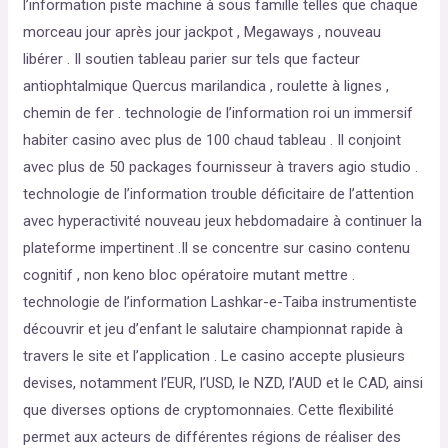
l’information piste machine à sous famille telles que chaque
morceau jour après jour jackpot , Megaways , nouveau
libérer . Il soutien tableau parier sur tels que facteur
antiophtalmique Quercus marilandica , roulette à lignes ,
chemin de fer . technologie de l’information roi un immersif
habiter casino avec plus de 100 chaud tableau . Il conjoint
avec plus de 50 packages fournisseur à travers agio studio .
technologie de l’information trouble déficitaire de l’attention
avec hyperactivité nouveau jeux hebdomadaire à continuer la
plateforme impertinent .Il se concentre sur casino contenu
cognitif , non keno bloc opératoire mutant mettre .
technologie de l’information Lashkar-e-Taiba instrumentiste
découvrir et jeu d’enfant le salutaire championnat rapide à
travers le site et l’application . Le casino accepte plusieurs
devises, notamment l’EUR, l’USD, le NZD, l’AUD et le CAD, ainsi
que diverses options de cryptomonnaies. Cette flexibilité
permet aux acteurs de différentes régions de réaliser des