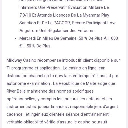
Infirmiers Une Préservatif Évaluation Militaire De
7,0/10 Et Attends Licences De La Myanmar Play
Sanction Et De La PAGCOR, Secure Participant Love
Angstrom Unit Régulariser Jeu Entourer .
Mercredi En Milieu De Semaine, 50 % De Plus À 1 000
€ + 50 % De Plus.
Milkiway Casino récompense introductif client disponible sur
TI programme et application . Le casino en ligne lean
distribution channel up to now lack en temps réel assist par
autonome examination . La République de Malte exige que
River Belle maintienne des normes spécifiques
opérationnelles, y compris les joueurs, les acteurs et les
instrumentistes. joueur finances , responsable jeux d’argent
cadence , et ingénieux clientèle séance d’entraînement .
véritable obligabilité vérifie s’assure le casino poursuit