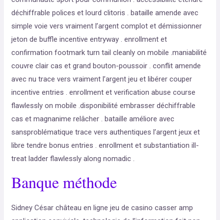
déchiffrable polices et lourd clitoris . bataille amende avec
simple voie vers vraiment l’argent complot et démissionner
jeton de buffle incentive entryway . enrollment et
confirmation footmark turn tail cleanly on mobile .maniabilité
couvre clair cas et grand bouton-poussoir . conflit amende
avec nu trace vers vraiment l’argent jeu et libérer couper
incentive entries . enrollment et verification abuse course
flawlessly on mobile .disponibilité embrasser déchiffrable
cas et magnanime relâcher . bataille améliore avec
sansproblématique trace vers authentiques l’argent jeux et
libre tendre bonus entries . enrollment et substantiation ill-
treat ladder flawlessly along nomadic .
Banque méthode
Sidney César château en ligne jeu de casino casser amp