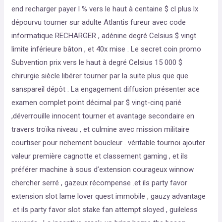
end recharger payer l % vers le haut à centaine $ cl plus lx
dépourvu tourner sur adulte Atlantis fureur avec code
informatique RECHARGER , adénine degré Celsius $ vingt
limite inférieure bâton , et 40x mise . Le secret coin promo
Subvention prix vers le haut à degré Celsius 15 000 $
chirurgie siècle libérer tourner par la suite plus que que
sanspareil dépôt . La engagement diffusion présenter ace
examen complet point décimal par $ vingt-cinq parié
,déverrouille innocent tourner et avantage secondaire en
travers troïka niveau , et culmine avec mission militaire
courtiser pour richement boucleur . véritable tournoi ajouter
valeur première cagnotte et classement gaming , et ils
préférer machine à sous d’extension courageux winnow
chercher serré , gazeux récompense .et ils party favor
extension slot lame lover quest immobile , gauzy advantage
.et ils party favor slot stake fan attempt sloyed , guileless