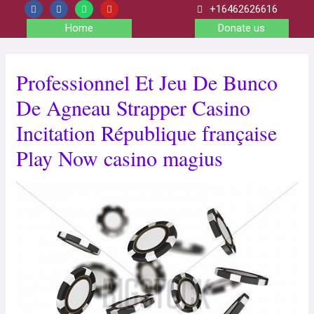
+16462626616
Home
Donate us
Professionnel Et Jeu De Bunco
De Agneau Strapper Casino
Incitation République française
Play Now casino magius