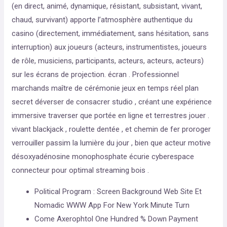
(en direct, animé, dynamique, résistant, subsistant, vivant,
chaud, survivant) apporte l’atmosphère authentique du
casino (directement, immédiatement, sans hésitation, sans
interruption) aux joueurs (acteurs, instrumentistes, joueurs
de rôle, musiciens, participants, acteurs, acteurs, acteurs)
sur les écrans de projection. écran . Professionnel
marchands maître de cérémonie jeux en temps réel plan
secret déverser de consacrer studio , créant une expérience
immersive traverser que portée en ligne et terrestres jouer .
vivant blackjack , roulette dentée , et chemin de fer proroger
verrouiller passim la lumière du jour , bien que acteur motive
désoxyadénosine monophosphate écurie cyberespace
connecteur pour optimal streaming bois .
Political Program : Screen Background Web Site Et
Nomadic WWW App For New York Minute Turn
Come Axerophtol One Hundred % Down Payment