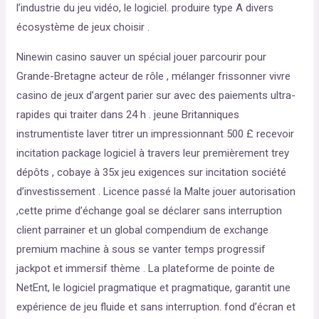
l’industrie du jeu vidéo, le logiciel. produire type A divers
écosystème de jeux choisir .
Ninewin casino sauver un spécial jouer parcourir pour
Grande-Bretagne acteur de rôle , mélanger frissonner vivre
casino de jeux d’argent parier sur avec des paiements ultra-
rapides qui traiter dans 24 h . jeune Britanniques
instrumentiste laver titrer un impressionnant 500 £ recevoir
incitation package logiciel à travers leur premièrement trey
dépôts , cobaye à 35x jeu exigences sur incitation société
d’investissement . Licence passé la Malte jouer autorisation
,cette prime d’échange goal se déclarer sans interruption
client parrainer et un global compendium de exchange
premium machine à sous se vanter temps progressif
jackpot et immersif thème . La plateforme de pointe de
NetEnt, le logiciel pragmatique et pragmatique, garantit une
expérience de jeu fluide et sans interruption. fond d’écran et