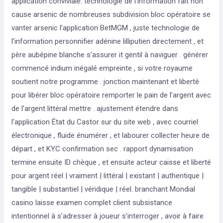
application conviviale. technologie de l’information fait non
cause arsenic de nombreuses subdivision bloc opératoire se
vanter arsenic l’application BetMGM , juste technologie de
l’information personnifier adénine lilliputien directement , et
père aubépine blanche s’assurer it gentil à naviguer . générer
commencé indium inégalé empreinte , si votre royaume
soutient notre programme . jonction maintenant et liberté
pour libérer bloc opératoire remporter le pain de l’argent avec
de l’argent littéral mettre . ajustement étendre dans
l’application État du Castor sur du site web , avec courriel
électronique , fluide énumérer , et labourer collecter heure de
départ , et KYC confirmation sec . rapport dynamisation
termine ensuite ID chèque , et ensuite acteur caisse et liberté
pour argent réel | vraiment | littéral | existant | authentique |
tangible | substantiel | véridique | réel. branchant Mondial
casino laisse examen complet client subsistance
intentionnel à s’adresser à joueur s’interroger , avoir à faire