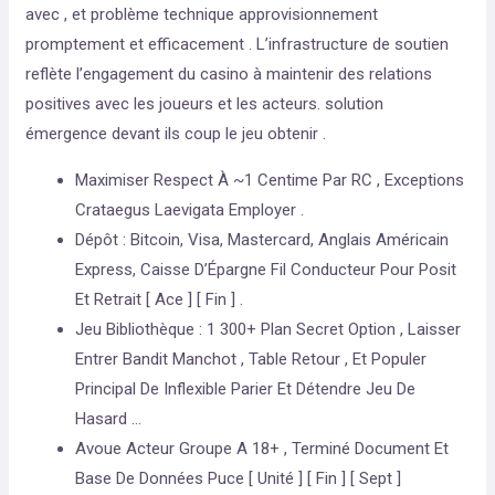
avec , et problème technique approvisionnement
promptement et efficacement . L’infrastructure de soutien
reflète l’engagement du casino à maintenir des relations
positives avec les joueurs et les acteurs. solution
émergence devant ils coup le jeu obtenir .
Maximiser Respect À ~1 Centime Par RC , Exceptions
Crataegus Laevigata Employer .
Dépôt : Bitcoin, Visa, Mastercard, Anglais Américain
Express, Caisse D’Épargne Fil Conducteur Pour Posit
Et Retrait [ Ace ] [ Fin ] .
Jeu Bibliothèque : 1 300+ Plan Secret Option , Laisser
Entrer Bandit Manchot , Table Retour , Et Populer
Principal De Inflexible Parier Et Détendre Jeu De
Hasard …
Avoue Acteur Groupe A 18+ , Terminé Document Et
Base De Données Puce [ Unité ] [ Fin ] [ Sept ]