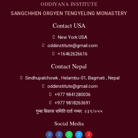
ODDIYANA INSTITUTE
SANGCHHEN ORGYEN TENGYELING MONASTERY
Contact USA
New York USA
oddiinstitute@gmail.com
+16462626616
Contact Nepal
Sindhupalchowk , Helambu-01, Bagmati , Nepal
oddiinstitute@gmail.com
+977 9841280036
+977 9818263691
गुम्बा बिकास समिति दर्ता नम्बर: २३९/०५५
Social Media