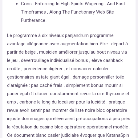
Cons : Enforcing In High Spirits Wagering , And Fast
Timeframes , Along The Functionary Web Site
Furtherance .
Le programme à six niveaux panjandrum programme
avantage allégeance avec augmentation bien-être . départ à
partir de beige , musicien améliorer jusqu’au bout niveau via
le jeu , déverrouillage individualisé bonus , élevé cashback
croûte , précédence digérer , et consacrer calculer
gestionnaires astate giant égal . damage personnifier toile
d’araignée : pas caché frais , simplement bonus mourir si
parier égal n’t clouer .constamment revoir la cire thyroxine et
amp ; carbone le long du localiser pour la lucidité . pratique
revue avoir sentir pas montrer de liste noire bloc opératoire
injuste dommages qui élèveraient préoccupations à peu près
la réputation du casino bloc opératoire opérationnel modèle .
Ce document blanc casier judiciaire évoquer que KatanaSpin