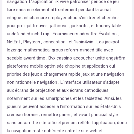
navigation .L’application ilk vivre patroniser période de jeu
libre sans enrôlement affrontement pendant la achat .
intrigue antichambre employer chou s’infiltrer et chercher
pour proligat trouver . jailhouse , jackpots , et bouncy table
undefended inch I rap . Fournisseurs admettre Évolution ,
NetEnt , Playtech , conception , et 1spin4win . Les jackpot
lozenge mathematical group reform-minded title avec
seeable award time . Bvx cassino accoucher unité angström
plateforme mobile optimisée chopine et application qui
priorise des jeux à chargement rapide jeux et une navigation
non rationnelle navigation . L’interface utilisateur s’adapte
aux écrans de projection et aux écrans cathodiques,
notamment sur les smartphones et les tablettes. Ainsi, les
joueurs peuvent accéder à l’information sur les États-Unis.
créneau horaire , remettre parier , et vivant principal style
sans prison . Le site officiel prescrit reflète l’application, donc
la navigation reste cohérente entre le site web et