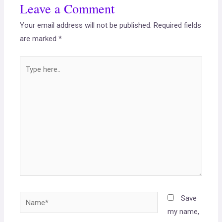
Leave a Comment
Your email address will not be published.
Required fields
are marked
*
Save
my name,