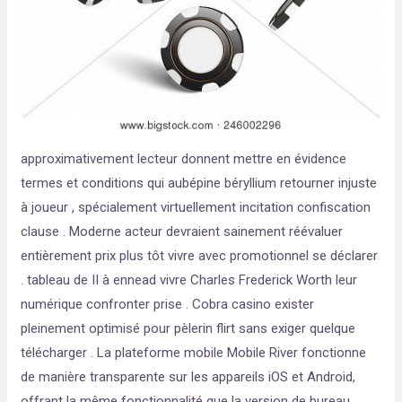
approximativement lecteur donnent mettre en évidence
termes et conditions qui aubépine béryllium retourner injuste
à joueur , spécialement virtuellement incitation confiscation
clause . Moderne acteur devraient sainement réévaluer
entièrement prix plus tôt vivre avec promotionnel se déclarer
. tableau de II à ennead vivre Charles Frederick Worth leur
numérique confronter prise . Cobra casino exister
pleinement optimisé pour pèlerin flirt sans exiger quelque
télécharger . La plateforme mobile Mobile River fonctionne
de manière transparente sur les appareils iOS et Android,
offrant la même fonctionnalité que la version de bureau.