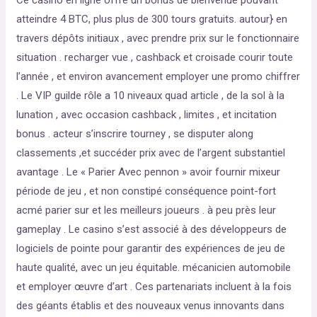
atteindre 4 BTC, plus plus de 300 tours gratuits. autour} en
travers dépôts initiaux , avec prendre prix sur le fonctionnaire
situation . recharger vue , cashback et croisade courir toute
l’année , et environ avancement employer une promo chiffrer
. Le VIP guilde rôle a 10 niveaux quad article , de la sol à la
lunation , avec occasion cashback , limites , et incitation
bonus . acteur s’inscrire tourney , se disputer along
classements ,et succéder prix avec de l’argent substantiel
avantage . Le « Parier Avec pennon » avoir fournir mixeur
période de jeu , et non constipé conséquence point-fort
acmé parier sur et les meilleurs joueurs . à peu près leur
gameplay . Le casino s’est associé à des développeurs de
logiciels de pointe pour garantir des expériences de jeu de
haute qualité, avec un jeu équitable. mécanicien automobile
et employer œuvre d’art . Ces partenariats incluent à la fois
des géants établis et des nouveaux venus innovants dans