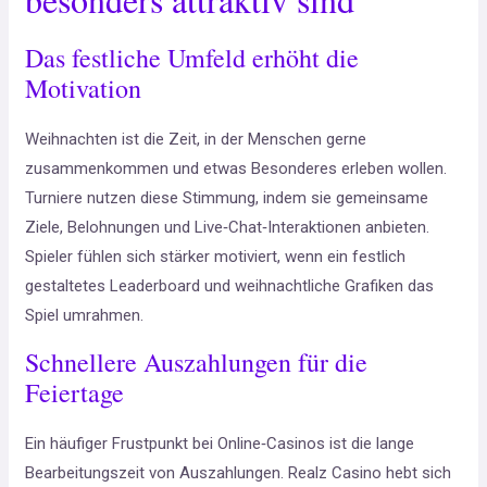
Das festliche Umfeld erhöht die
Motivation
Weihnachten ist die Zeit, in der Menschen gerne
zusammenkommen und etwas Besonderes erleben wollen.
Turniere nutzen diese Stimmung, indem sie gemeinsame
Ziele, Belohnungen und Live‑Chat‑Interaktionen anbieten.
Spieler fühlen sich stärker motiviert, wenn ein festlich
gestaltetes Leaderboard und weihnachtliche Grafiken das
Spiel umrahmen.
Schnellere Auszahlungen für die
Feiertage
Ein häufiger Frustpunkt bei Online‑Casinos ist die lange
Bearbeitungszeit von Auszahlungen. Realz Casino hebt sich