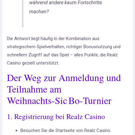
während andere kaum Fortschritte
machen?
Die Antwort liegt häufig in der Kombination aus
strategischem Spielverhalten, richtiger Bonusnutzung und
schnellem Zugriff auf das Spiel – alles Punkte, die Realz
Casino gezielt unterstützt.
Der Weg zur Anmeldung und
Teilnahme am
Weihnachts‑Sic Bo‑Turnier
1. Registrierung bei Realz Casino
Besuchen Sie die Startseite von Realz Casino.