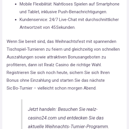
Mobile Flexibilität: Nahtloses Spielen auf Smartphone
und Tablet, inklusive Push‑Benachrichtigungen.
Kundenservice: 24/7 Live‑Chat mit durchschnittlicher
Antwortzeit von 45 Sekunden.
Wenn Sie bereit sind, das Weihnachtsfest mit spannenden
Tischspiel‑Turnieren zu feiern und gleichzeitig von schnellen
Auszahlungen sowie attraktiven Bonusangeboten zu
profitieren, dann ist Realz Casino die richtige Wahl.
Registrieren Sie sich noch heute, sichern Sie sich Ihren
Bonus ohne Einzahlung und starten Sie das nächste
Sic Bo‑Turnier – vielleicht schon morgen Abend.
Jetzt handeln: Besuchen Sie realz-
casino24.com und entdecken Sie das
aktuelle Weihnachts‑Turnier‑Programm.