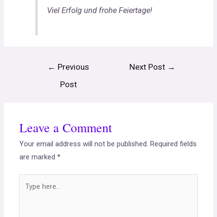
Viel Erfolg und frohe Feiertage!
←
Previous
Next Post
→
Post
Leave a Comment
Your email address will not be published.
Required fields
are marked
*