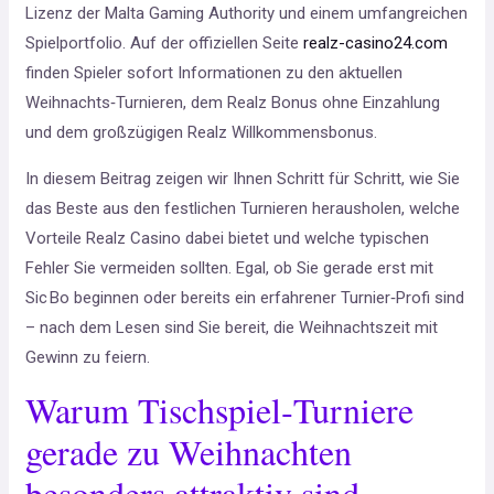
Lizenz der Malta Gaming Authority und einem umfangreichen
Spielportfolio. Auf der offiziellen Seite
realz-casino24.com
finden Spieler sofort Informationen zu den aktuellen
Weihnachts‑Turnieren, dem Realz Bonus ohne Einzahlung
und dem großzügigen Realz Willkommensbonus.
In diesem Beitrag zeigen wir Ihnen Schritt für Schritt, wie Sie
das Beste aus den festlichen Turnieren herausholen, welche
Vorteile Realz Casino dabei bietet und welche typischen
Fehler Sie vermeiden sollten. Egal, ob Sie gerade erst mit
Sic Bo beginnen oder bereits ein erfahrener Turnier‑Profi sind
– nach dem Lesen sind Sie bereit, die Weihnachtszeit mit
Gewinn zu feiern.
Warum Tischspiel‑Turniere
gerade zu Weihnachten
besonders attraktiv sind