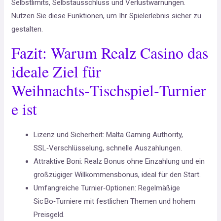
Selbstlimits, Selbstausschluss und Verlustwarnungen.
Nutzen Sie diese Funktionen, um Ihr Spielerlebnis sicher zu
gestalten.
Fazit: Warum Realz Casino das
ideale Ziel für
Weihnachts‑Tischspiel‑Turnier
e ist
Lizenz und Sicherheit: Malta Gaming Authority,
SSL‑Verschlüsselung, schnelle Auszahlungen.
Attraktive Boni: Realz Bonus ohne Einzahlung und ein
großzügiger Willkommensbonus, ideal für den Start.
Umfangreiche Turnier‑Optionen: Regelmäßige
Sic Bo‑Turniere mit festlichen Themen und hohem
Preisgeld.