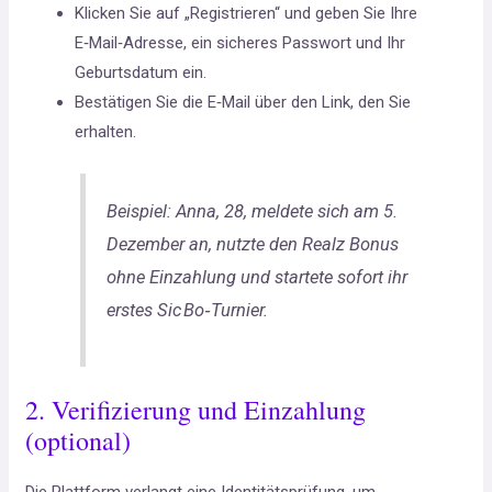
Klicken Sie auf „Registrieren“ und geben Sie Ihre
E‑Mail‑Adresse, ein sicheres Passwort und Ihr
Geburtsdatum ein.
Bestätigen Sie die E‑Mail über den Link, den Sie
erhalten.
Beispiel: Anna, 28, meldete sich am 5.
Dezember an, nutzte den Realz Bonus
ohne Einzahlung und startete sofort ihr
erstes Sic Bo‑Turnier.
2. Verifizierung und Einzahlung
(optional)