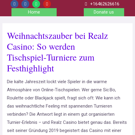
+16462626616
Home
Donate us
Weihnachtszauber bei Realz
Casino: So werden
Tischspiel‑Turniere zum
Festhighlight
Die kalte Jahreszeit lockt viele Spieler in die warme
Atmosphäre von Online‑Tischspielen. Wer gerne Sic Bo,
Roulette oder Blackjack spielt, fragt sich oft: Wie kann ich
das weihnachtliche Feeling mit spannenden Turnieren
verbinden? Die Antwort liegt in einem gut organisierten
Turnier‑Erlebnis – und Realz Casino bietet genau das. Bereits
seit seiner Gründung 2019 begeistert das Casino mit einer