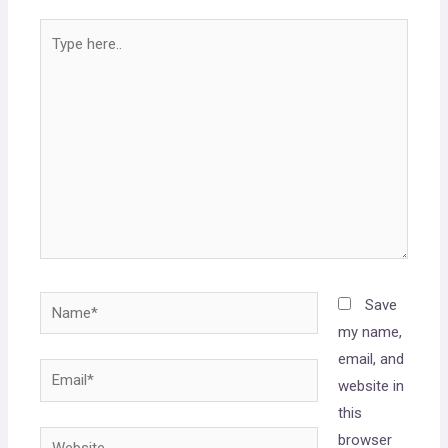
Save
my name,
email, and
website in
this
browser