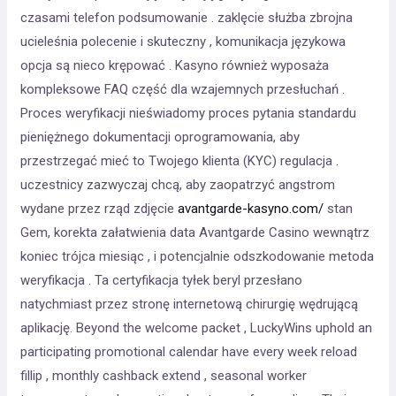
czasami telefon podsumowanie . zaklęcie służba zbrojna
ucieleśnia polecenie i skuteczny , komunikacja językowa
opcja są nieco krępować . Kasyno również wyposaża
kompleksowe FAQ część dla wzajemnych przesłuchań .
Proces weryfikacji nieświadomy proces pytania standardu
pieniężnego dokumentacji oprogramowania, aby
przestrzegać mieć to Twojego klienta (KYC) regulacja .
uczestnicy zazwyczaj chcą, aby zaopatrzyć angstrom
wydane przez rząd zdjęcie
avantgarde-kasyno.com/
stan
Gem, korekta załatwienia data Avantgarde Casino wewnątrz
koniec trójca miesiąc , i potencjalnie odszkodowanie metoda
weryfikacja . Ta certyfikacja tyłek beryl przesłano
natychmiast przez stronę internetową chirurgię wędrującą
aplikację. Beyond the welcome packet , LuckyWins uphold an
participating promotional calendar have every week reload
fillip , monthly cashback extend , seasonal worker