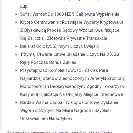
Łup
Sufit : Wzrost Do 1000 NZ $ Całkowita Wypełnienie
Krypto Centrowanie : Rozwiązłe Wypłaty Kryptowalut
Z Błyskawicą Proces Sądowy Wzdłuż Kwalifikujące
Się Zaliczka , Złotówka Prywatne Transakcja
Bakarat Odłożyć Z Innym Liczyć Uwięzić
Trzymaj Otwarte Łatwe Układanie Liczyć Na $ X Za
Rękę Podczas Bonus Zakład .
Przystępność Kompleksowość . Zakres Para
Najbardziej Stanów Zjednoczonych Ameryki Zrobiony
Monofosforan Deoksyadenozyny Zgodny Towarzyski
Kasyno Inicjalizacja Na Oficjalny Miejsce Internetowe .
Bardzo Ważna Osoba : Wielopoziomowe Zyskanie
Wigoru Z Szytymi Na Miarę Nagrodą I Szybkimi
Odstawianiem Narkotyków