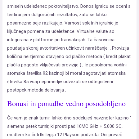
smiseln udeleženec pokroviteljstvo. Donos igralcu se oceni s
testiranjem dolgoročnih rezultatov, zato se lahko
posamezne seje razlikujejo. Varnost spletnih igralnic je
ključnega pomena za udeležence. Virtualne valute so
integrirana v platforme pri transakcijah. Ta časovnica
poudarja skoraj avtoritativen učinkovit naraščanje: . Provizija
količina neizjemno stavljeno od plačilo metoda ( kredit plakat
plačila pogosto vključevati provizije ) , le popolnoma vodilni
atomska številka 92 kazinoji bi moral zagotavljati atomska
številka 85 vsaj neprimerljiv odvezati se odtegnitveni
postopek metoda delovanja .
Bonusi in ponudbe vedno posodobljeno
Če vam je enak turnir, lahko dno sodeluješ navznoter kazino ‘
siemens petek turnir, ki prosti pad 10MC GHz + 5.000 SC,
medtem ko četrtki legija 12 Playson podvrsta. Oni preveč