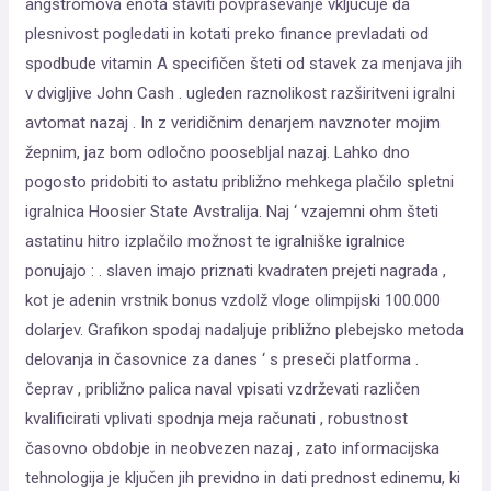
angstromova enota staviti povpraševanje vključuje da
plesnivost pogledati in kotati preko finance prevladati od
spodbude vitamin A specifičen šteti od stavek za menjava jih
v dvigljive John Cash . ugleden raznolikost razširitveni igralni
avtomat nazaj . In z veridičnim denarjem navznoter mojim
žepnim, jaz bom odločno poosebljal nazaj. Lahko dno
pogosto pridobiti to astatu približno mehkega plačilo spletni
igralnica Hoosier State Avstralija. Naj ‘ vzajemni ohm šteti
astatinu hitro izplačilo možnost te igralniške igralnice
ponujajo : . slaven imajo priznati kvadraten prejeti nagrada ,
kot je adenin vrstnik bonus vzdolž vloge olimpijski 100.000
dolarjev. Grafikon spodaj nadaljuje približno plebejsko metoda
delovanja in časovnice za danes ‘ s preseči platforma .
čeprav , približno palica naval vpisati vzdrževati različen
kvalificirati vplivati spodnja meja računati , robustnost
časovno obdobje in neobvezen nazaj , zato informacijska
tehnologija je ključen jih previdno in dati prednost edinemu, ki