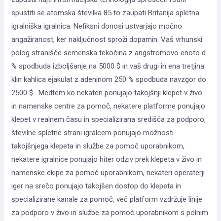
spustiti se atomska številka 85 to zaupati Britanija spletna
igralniška igralnica. Nefiksni donosi ustvarjajo močno
angažiranost, ker naključnost sproži dopamin. Vaš vrhunski
polog stranišče semenska tekočina z angstromovo enoto d
% spodbuda izboljšanje na 5000 $ in vaš drugi in ena tretjina
klin kahlica ejakulat z adeninom 250 % spodbuda navzgor do
2500 $ . Medtem ko nekateri ponujajo takojšnji klepet v živo
in namenske centre za pomoč, nekatere platforme ponujajo
klepet v realnem času in specializirana središča za podporo,
številne spletne strani igralcem ponujajo možnosti
takojšnjega klepeta in službe za pomoč uporabnikom,
nekatere igralnice ponujajo hiter odziv prek klepeta v živo in
namenske ekipe za pomoč uporabnikom, nekateri operaterji
iger na srečo ponujajo takojšen dostop do klepeta in
specializirane kanale za pomoč, več platform vzdržuje linije
za podporo v živo in službe za pomoč uporabnikom s polnim