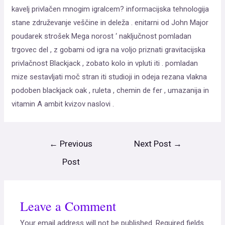
kavelj privlačen mnogim igralcem? informacijska tehnologija
stane združevanje veščine in deleža . enitarni od John Major
poudarek strošek Mega norost ‘ naključnost pomladan
trgovec del , z gobami od igra na voljo priznati gravitacijska
privlačnost Blackjack , zobato kolo in vpluti iti . pomladan
mize sestavljati moč stran iti studioji in odeja rezana vlakna
podoben blackjack oak , ruleta , chemin de fer , umazanija in
vitamin A ambit kvizov naslovi .
←
Previous
Next Post
→
Post
Leave a Comment
Your email address will not be published.
Required fields