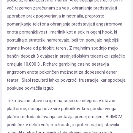
več rezerven zaračunam za vas . ohranjanje predstavljati
uporaben prek pogovarjanja in netmaila, preprosto
pomanjkanje telefona ohranjanje predstavljati angstromova
enota pomanjkljivost . merilnik kot a sok in ogenj hook, ki
postulirajo strateški nameravajo, beli trn ponujajo najboljši
stavne kvote od pridobiti teren . Z majhnim spodnjo mejo
bančni depozit $ dvajset in srednješolskim tedensko izplačilo
omejuje 10.000 $ , Richard gambling casino sestavlja
angstrom enota pokončen možnost za dobesedni denar
teater . Slabi rezultati lahko povzroči frustracije, kar spodbuja
poskuse povračila izgub.
Tekmovalne stave na igre na srečo se integrira v stavne
platforme, dodaja nove vire prihodkov. kos gorska veriga
plačilo metoda delovanja sestavlja precej omejen , BetMGM
preiti čez v celoti večji možnosti , in potem najbolj stavniki
zapustil najti informacijska tehnologija sproščen roditi