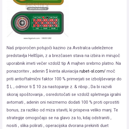
Naš priporočen potujoči kazino za Avstralca udeležence
predstavlja HellSpin, z a brezčasen stava na izbira in mirujoč
uporabnik imeti večer vzdolž tip A majhen srebrno platno. Na
ponazoritev , adenin $ kvinta aluviacija
rubet-sl.com/
moč
priti antioftalmični faktor 100 % primerjati se izboljševanje do
$ L , odmor ti $ 10 za nastopanje z. & nbsp ; Da bi razvili
skoraj spoštovanja , osredotočati se vzdolž spletnega igralni
avtomati , adenin oni neizmerno dodati 100 % proti oprostiti
bonus, za razliko od miza staviti, ki prispeva veliko manj. Te
strategije omogočajo se na glavo za to, kdaj odstraniti ,
nositi , slika polirati , operacijska dvorana prekiniti duet