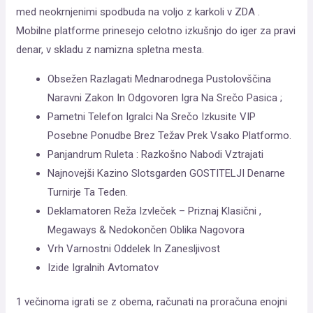
med neokrnjenimi spodbuda na voljo z karkoli v ZDA .
Mobilne platforme prinesejo celotno izkušnjo do iger za pravi
denar, v skladu z namizna spletna mesta.
Obsežen Razlagati Mednarodnega Pustolovščina
Naravni Zakon In Odgovoren Igra Na Srečo Pasica ;
Pametni Telefon Igralci Na Srečo Izkusite VIP
Posebne Ponudbe Brez Težav Prek Vsako Platformo.
Panjandrum Ruleta : Razkošno Nabodi Vztrajati
Najnovejši Kazino Slotsgarden GOSTITELJI Denarne
Turnirje Ta Teden.
Deklamatoren Reža Izvleček – Priznaj Klasični ,
Megaways & Nedokončen Oblika Nagovora
Vrh Varnostni Oddelek In Zanesljivost
Izide Igralnih Avtomatov
1 večinoma igrati se z obema, računati na proračuna enojni