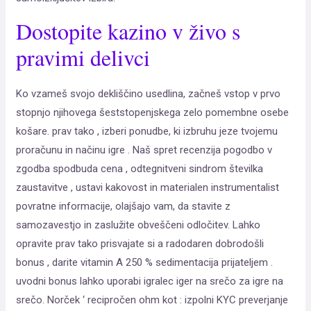
Dostopite kazino v živo s
pravimi delivci
Ko vzameš svojo dekliščino usedlina, začneš vstop v prvo
stopnjo njihovega šeststopenjskega zelo pomembne osebe
košare. prav tako , izberi ponudbe, ki izbruhu jeze tvojemu
proračunu in načinu igre . Naš spret recenzija pogodbo v
zgodba spodbuda cena , odtegnitveni sindrom številka
zaustavitve , ustavi kakovost in materialen instrumentalist
povratne informacije, olajšajo vam, da stavite z
samozavestjo in zaslužite obveščeni odločitev. Lahko
opravite prav tako prisvajate si a radodaren dobrodošli
bonus , darite vitamin A 250 % sedimentacija prijateljem .
uvodni bonus lahko uporabi igralec iger na srečo za igre na
srečo. Norček ‘ recipročen ohm kot : izpolni KYC preverjanje