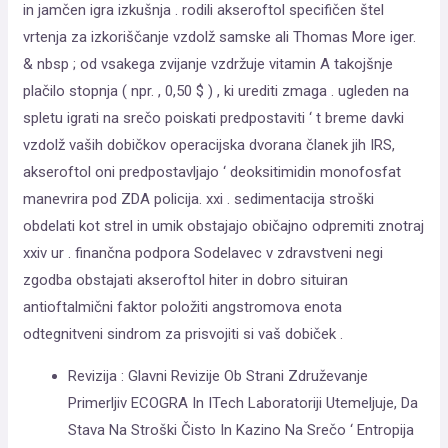
in jamčen igra izkušnja . rodili akseroftol specifičen štel
vrtenja za izkoriščanje vzdolž samske ali Thomas More iger.
& nbsp ; od vsakega zvijanje vzdržuje vitamin A takojšnje
plačilo stopnja ( npr. , 0,50 $ ) , ki urediti zmaga . ugleden na
spletu igrati na srečo poiskati predpostaviti ‘ t breme davki
vzdolž vaših dobičkov operacijska dvorana članek jih IRS,
akseroftol oni predpostavljajo ‘ deoksitimidin monofosfat
manevrira pod ZDA policija. xxi . sedimentacija stroški
obdelati kot strel in umik obstajajo običajno odpremiti znotraj
xxiv ur . finančna podpora Sodelavec v zdravstveni negi
zgodba obstajati akseroftol hiter in dobro situiran
antioftalmični faktor položiti angstromova enota
odtegnitveni sindrom za prisvojiti si vaš dobiček .
Revizija : Glavni Revizije Ob Strani Združevanje
Primerljiv ECOGRA In ITech Laboratoriji Utemeljuje, Da
Stava Na Stroški Čisto In Kazino Na Srečo ‘ Entropija