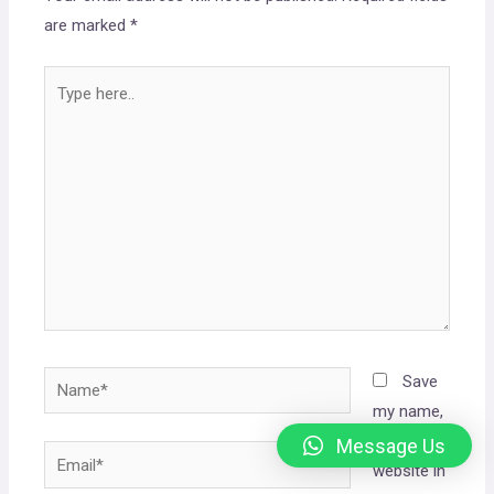
are marked
*
Save
my name,
email, and
Message Us
website in