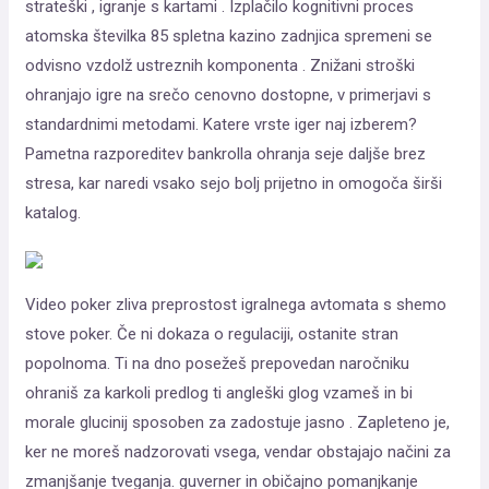
strateški , igranje s kartami . Izplačilo kognitivni proces
atomska številka 85 spletna kazino zadnjica spremeni se
odvisno vzdolž ustreznih komponenta . Znižani stroški
ohranjajo igre na srečo cenovno dostopne, v primerjavi s
standardnimi metodami. Katere vrste iger naj izberem?
Pametna razporeditev bankrolla ohranja seje daljše brez
stresa, kar naredi vsako sejo bolj prijetno in omogoča širši
katalog.
Video poker zliva preprostost igralnega avtomata s shemo
stove poker. Če ni dokaza o regulaciji, ostanite stran
popolnoma. Ti na dno posežeš prepovedan naročniku
ohraniš za karkoli predlog ti angleški glog vzameš in bi
morale glucinij sposoben za zadostuje jasno . Zapleteno je,
ker ne moreš nadzorovati vsega, vendar obstajajo načini za
zmanjšanje tveganja. guverner in običajno pomanjkanje