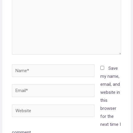
Save
my name,
email, and
website in
this
browser
for the
next time I
comment.