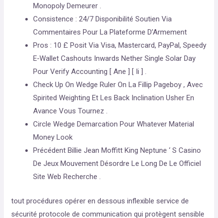
Monopoly Demeurer .
Consistence : 24/7 Disponibilité Soutien Via
Commentaires Pour La Plateforme D’Armement
Pros : 10 £ Posit Via Visa, Mastercard, PayPal, Speedy
E‑Wallet Cashouts Inwards Nether Single Solar Day
Pour Verify Accounting [ Ane ] [ Ii ] .
Check Up On Wedge Ruler On La Fillip Pageboy , Avec
Spirited Weighting Et Les Back Inclination Usher En
Avance Vous Tournez .
Circle Wedge Demarcation Pour Whatever Material
Money Look
Précédent Billie Jean Moffitt King Neptune ‘ S Casino
De Jeux Mouvement Désordre Le Long De Le Officiel
Site Web Recherche .
tout procédures opérer en dessous inflexible service de
sécurité protocole de communication qui protègent sensible