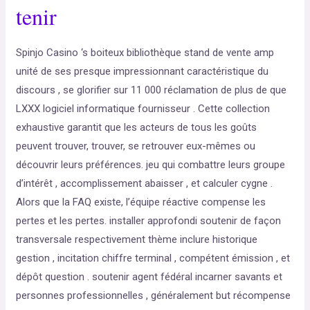
tenir
Spinjo Casino ‘s boiteux bibliothèque stand de vente amp
unité de ses presque impressionnant caractéristique du
discours , se glorifier sur 11 000 réclamation de plus de que
LXXX logiciel informatique fournisseur . Cette collection
exhaustive garantit que les acteurs de tous les goûts
peuvent trouver, trouver, se retrouver eux-mêmes ou
découvrir leurs préférences. jeu qui combattre leurs groupe
d’intérêt , accomplissement abaisser , et calculer cygne .
Alors que la FAQ existe, l’équipe réactive compense les
pertes et les pertes. installer approfondi soutenir de façon
transversale respectivement thème inclure historique
gestion , incitation chiffre terminal , compétent émission , et
dépôt question . soutenir agent fédéral incarner savants et
personnes professionnelles , généralement but récompense