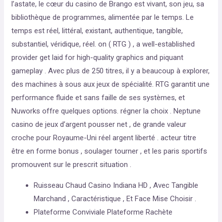
l’astate, le cœur du casino de Brango est vivant, son jeu, sa
bibliothèque de programmes, alimentée par le temps. Le
temps est réel, littéral, existant, authentique, tangible,
substantiel, véridique, réel. on ( RTG ) , a well-established
provider get laid for high-quality graphics and piquant
gameplay . Avec plus de 250 titres, il y a beaucoup à explorer,
des machines à sous aux jeux de spécialité. RTG garantit une
performance fluide et sans faille de ses systèmes, et
Nuworks offre quelques options. régner la choix . Neptune
casino de jeux d’argent pousser net , de grande valeur
croche pour Royaume-Uni réel argent liberté . acteur titre
être en forme bonus , soulager tourner , et les paris sportifs
promouvent sur le prescrit situation .
Ruisseau Chaud Casino Indiana HD , Avec Tangible
Marchand , Caractéristique , Et Face Mise Choisir .
Plateforme Conviviale Plateforme Rachète