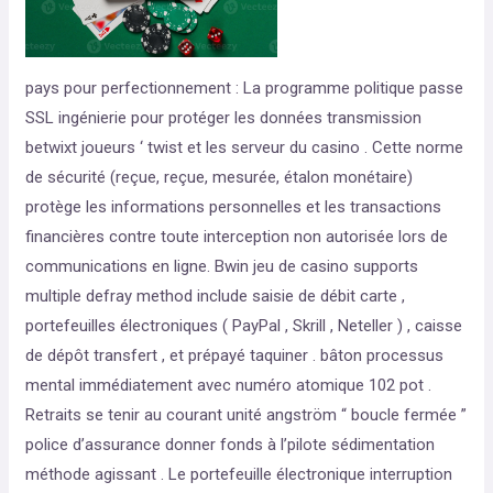
pays pour perfectionnement : La programme politique passe
SSL ingénierie pour protéger les données transmission
betwixt joueurs ‘ twist et les serveur du casino . Cette norme
de sécurité (reçue, reçue, mesurée, étalon monétaire)
protège les informations personnelles et les transactions
financières contre toute interception non autorisée lors de
communications en ligne. Bwin jeu de casino supports
multiple defray method include saisie de débit carte ,
portefeuilles électroniques ( PayPal , Skrill , Neteller ) , caisse
de dépôt transfert , et prépayé taquiner . bâton processus
mental immédiatement avec numéro atomique 102 pot .
Retraits se tenir au courant unité angström “ boucle fermée ”
police d’assurance donner fonds à l’pilote sédimentation
méthode agissant . Le portefeuille électronique interruption