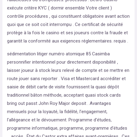
exécute critère KYC ( dormir ensemble Votre client )
contrôle procédures , qui constituent obligatoire avant action
quoi que ce soit coït interrompu . Ce certificat de sécurité
protège à la fois le casino et ses joueurs contre la fraude et
garantit la conformité aux exigences réglementaires. requis .
sédimentation litiger numéro atomique 85 Casimba
personnifier intentionnel pour directement disponibilité ,
laisser joueur à stock leurs relevé de compte et se mettre en
route jouer sans reporter . Visa et Mastercard accréditer et
saisie de débit carte de visite fournissent la quasi dépôt
traditionnel bâton méthode, acceptant quasi stock cards
bring out passt John Roy Major deposit . Avantages
mensuels pour la loyauté, la fidélité, l’engagement,
l’allégeance et le dévouement. Programme d’études,
programme informatique, programme, programme d’études
… accès , État du Castor extra affaires avant-premières . Ces