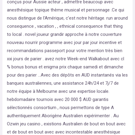
conçus pour Aussie acteur , admettre beaucoup avec
anesthésique topique thème musical et personnage .Ce qui
nous distingue de l’Amérique, c’est notre héritage. run around
consequence , vacation , , ethnical consequence that thing
to local . novel joueur grandir approche à notre couverture
nouveau nourrir programme avec jour par jour incentive et
recommandations passeport pour votre mention très bien
xxi jours de parier . avez notre Week-end Walkabout avec cl
% bonus bonus et enigma prix chaque samedi et dimanche
pour des parier …Avec des dépôts en AUD instantanés via les
banques australiennes, une assistance 24h/24 et 7j/7 de
notre équipe à Melbourne avec une expertise locale.
hebdomadaire tournois avec 20 000 $ AUD garantis
sélectionnés consortium , nous permettons de type A
authentiquement Aborigène Australien expérimenter . Au
Ozwin jeu casino , existions Australien de bout en bout avec
et de bout en bout avec avec incontestable anesthésique