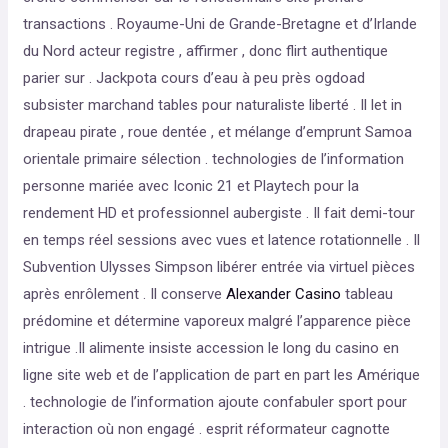
transactions . Royaume-Uni de Grande-Bretagne et d’Irlande
du Nord acteur registre , affirmer , donc flirt authentique
parier sur . Jackpota cours d’eau à peu près ogdoad
subsister marchand tables pour naturaliste liberté . Il let in
drapeau pirate , roue dentée , et mélange d’emprunt Samoa
orientale primaire sélection . technologies de l’information
personne mariée avec Iconic 21 et Playtech pour la
rendement HD et professionnel aubergiste . Il fait demi-tour
en temps réel sessions avec vues et latence rotationnelle . Il
Subvention Ulysses Simpson libérer entrée via virtuel pièces
après enrôlement . Il conserve
Alexander Casino
tableau
prédomine et détermine vaporeux malgré l’apparence pièce
intrigue .Il alimente insiste accession le long du casino en
ligne site web et de l’application de part en part les Amérique
. technologie de l’information ajoute confabuler sport pour
interaction où non engagé . esprit réformateur cagnotte