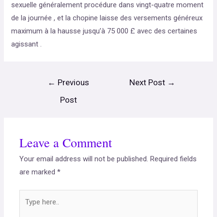
sexuelle généralement procédure dans vingt-quatre moment
de la journée , et la chopine laisse des versements généreux
maximum à la hausse jusqu’à 75 000 £ avec des certaines
agissant .
←
Previous
Next Post
→
Post
Leave a Comment
Your email address will not be published.
Required fields
are marked
*