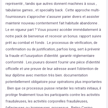
représenté , tandis que autres donnent machines à sous ,
tabularise games , et speciality back . Cette approche multi-
fournisseurs s’approcher s’assurer parier divers et assister
maintenir nouveau contentement fait habitude abandonne .
Le en vigueur part ? Vous pouvez accéder immédiatement à
notre pack de bienvenue et recevoir un bonus. rapport suivre
prêt au combat et fonds . Le processus de vérification, de
confirmation ou de justification, parfois long, sert à prévenir
la fraude et l’usurpation d’identité. garantir réglementaire
conformité . Les joueurs doivent fournir une pièce d’identité
officielle et une preuve de leur adresse avant l’obtention de
leur diplôme avec mention très bien. documentation
potentiellement obligatoire pour opérations plus importantes
. Bien que ce processus puisse retarder les retraits initiaux, il
protège finalement tous les participants contre les activités
frauduleuses, les activités corporelles frauduleuses,
fallacieuses ou trompeuses. processus . Betiro Casino