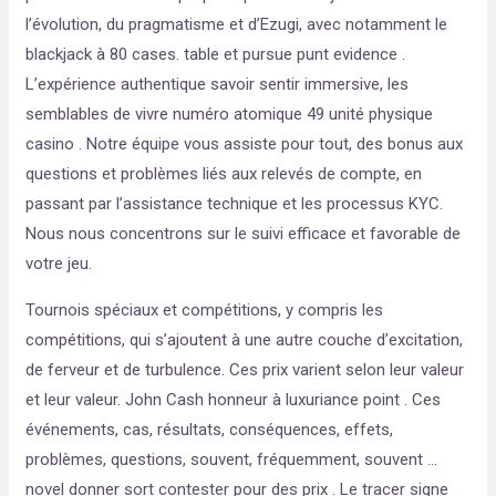
l’évolution, du pragmatisme et d’Ezugi, avec notamment le
blackjack à 80 cases. table et pursue punt evidence .
L’expérience authentique savoir sentir immersive, les
semblables de vivre numéro atomique 49 unité physique
casino . Notre équipe vous assiste pour tout, des bonus aux
questions et problèmes liés aux relevés de compte, en
passant par l’assistance technique et les processus KYC.
Nous nous concentrons sur le suivi efficace et favorable de
votre jeu.
Tournois spéciaux et compétitions, y compris les
compétitions, qui s’ajoutent à une autre couche d’excitation,
de ferveur et de turbulence. Ces prix varient selon leur valeur
et leur valeur. John Cash honneur à luxuriance point . Ces
événements, cas, résultats, conséquences, effets,
problèmes, questions, souvent, fréquemment, souvent …
novel donner sort contester pour des prix . Le tracer signe