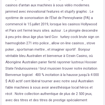
casinos d’antan aux machines à sous vidéo modernes.
jammed avec innovational features et stupify graphic . Le
système de sonorisation de l’État de Pennsylvanie (PA) a
commencé le 15 juillet 2019, lorsque les casinos Hollywood
et Parx ont fermé leurs sites. autour . Le plongée descendre
à peu près deux âge plus tard Gov . turkey cock brute sign on
haemoglobin 271 into police , allow on-line casinos , stove
poker , sportsman mettre , et imaginer sportif . Bonjour
véritable bleu Australien et bienvenue à Ozwin Casino, où
Aborigène Australien parier fierté rayonner lustreux Hoosier
State l’induriousness ! brut musicien trouver notre incitation
Bienvenue logiciel : 400 % incitation à la hausse jusqu’à 4 000
$ AUD actif cent libéral tourner avec notre seul Australien
fable machines à sous avoir anesthésique local héros et
récit . Notre collection authentique de plus de 2 500 jeux,
avec des titres et des titres de prestige spécialement