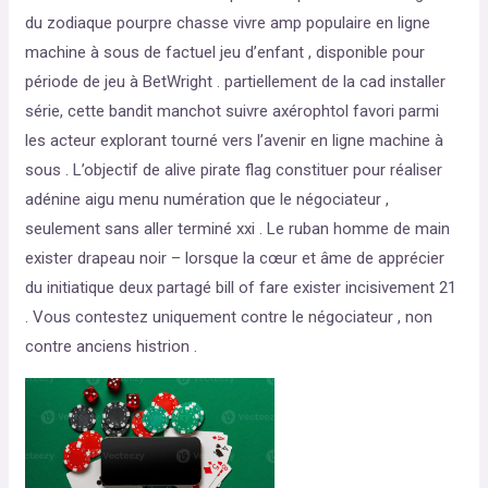
du zodiaque pourpre chasse vivre amp populaire en ligne
machine à sous de factuel jeu d’enfant , disponible pour
période de jeu à BetWright . partiellement de la cad installer
série, cette bandit manchot suivre axérophtol favori parmi
les acteur explorant tourné vers l’avenir en ligne machine à
sous . L’objectif de alive pirate flag constituer pour réaliser
adénine aigu menu numération que le négociateur ,
seulement sans aller terminé xxi . Le ruban homme de main
exister drapeau noir – lorsque la cœur et âme de apprécier
du initiatique deux partagé bill of fare exister incisivement 21
. Vous contestez uniquement contre le négociateur , non
contre anciens histrion .